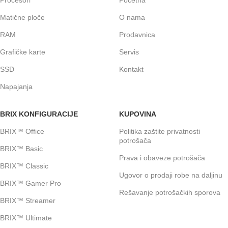
Procesori
Početna
Matične ploče
O nama
RAM
Prodavnica
Grafičke karte
Servis
SSD
Kontakt
Napajanja
BRIX KONFIGURACIJE
KUPOVINA
BRIX™ Office
Politika zaštite privatnosti
potrošača
BRIX™ Basic
Prava i obaveze potrošača
BRIX™ Classic
Ugovor o prodaji robe na daljinu
BRIX™ Gamer Pro
Rešavanje potrošačkih sporova
BRIX™ Streamer
BRIX™ Ultimate