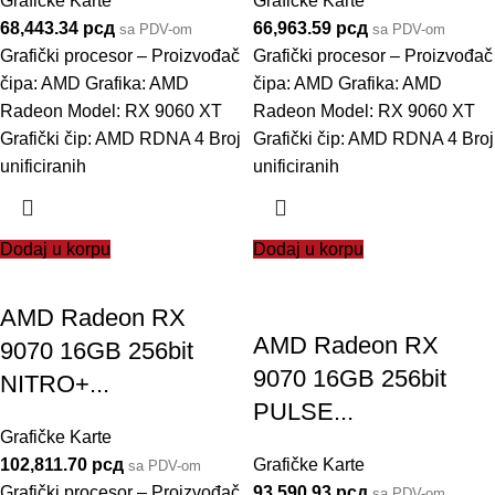
Grafičke Karte
Grafičke Karte
68,443.34
рсд
66,963.59
рсд
sa PDV-om
sa PDV-om
Grafički procesor – Proizvođač
Grafički procesor – Proizvođač
čipa: AMD Grafika: AMD
čipa: AMD Grafika: AMD
Radeon Model: RX 9060 XT
Radeon Model: RX 9060 XT
Grafički čip: AMD RDNA 4 Broj
Grafički čip: AMD RDNA 4 Broj
unificiranih
unificiranih
Dodaj u korpu
Dodaj u korpu
AMD Radeon RX
AMD Radeon RX
9070 16GB 256bit
9070 16GB 256bit
NITRO+...
PULSE...
Grafičke Karte
102,811.70
рсд
Grafičke Karte
sa PDV-om
Grafički procesor – Proizvođač
93,590.93
рсд
sa PDV-om