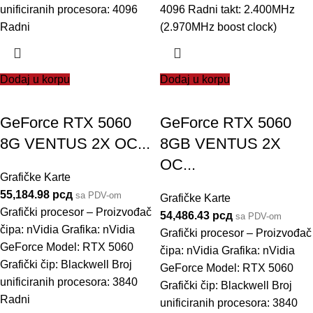
unificiranih procesora: 4096
4096 Radni takt: 2.400MHz
Radni
(2.970MHz boost clock)
Dodaj u korpu
Dodaj u korpu
GeForce RTX 5060
GeForce RTX 5060
8G VENTUS 2X OC...
8GB VENTUS 2X
OC...
Grafičke Karte
55,184.98
рсд
sa PDV-om
Grafičke Karte
Grafički procesor – Proizvođač
54,486.43
рсд
sa PDV-om
čipa: nVidia Grafika: nVidia
Grafički procesor – Proizvođač
GeForce Model: RTX 5060
čipa: nVidia Grafika: nVidia
Grafički čip: Blackwell Broj
GeForce Model: RTX 5060
unificiranih procesora: 3840
Grafički čip: Blackwell Broj
Radni
unificiranih procesora: 3840