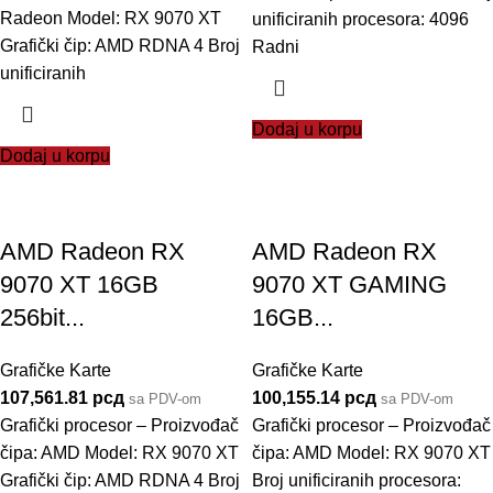
Radeon Model: RX 9070 XT
unificiranih procesora: 4096
Grafički čip: AMD RDNA 4 Broj
Radni
unificiranih
Dodaj u korpu
Dodaj u korpu
AMD Radeon RX
AMD Radeon RX
9070 XT 16GB
9070 XT GAMING
256bit...
16GB...
Grafičke Karte
Grafičke Karte
107,561.81
рсд
100,155.14
рсд
sa PDV-om
sa PDV-om
Grafički procesor – Proizvođač
Grafički procesor – Proizvođač
čipa: AMD Model: RX 9070 XT
čipa: AMD Model: RX 9070 XT
Grafički čip: AMD RDNA 4 Broj
Broj unificiranih procesora: