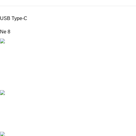
USB Type-C
Ne
8
DOSTAVA
Pakete šaljemo PostExpress-om. Dostava je besplatna za
porudžbine veće od 15.000 rsd uz obavezno avansno plaćanje
ODLOŽENO PLAĆANJE
Čekovima do 6 rata, kao i kreditnim karticama