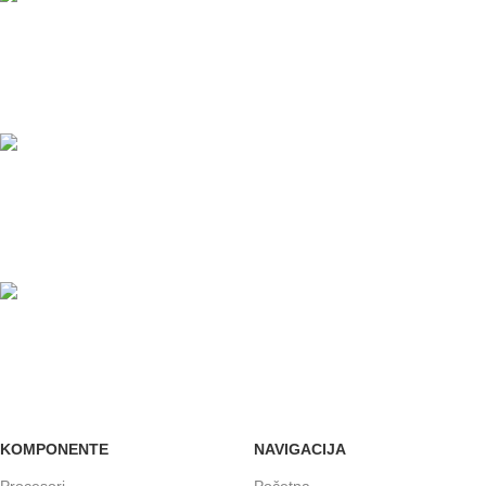
PLAĆANJE KARTICAMA
U maloprodajnom objektu
24/7 PODRŠKA
Brinemo o vašim mašinama
GARANCIJA
Garancija i fiskalni račun za sve
KOMPONENTE
NAVIGACIJA