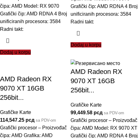
čipa: AMD Model: RX 9070
Grafički čip: AMD RDNA 4 Broj
Grafički čip: AMD RDNA 4 Broj
unificiranih procesora: 3584
unificiranih procesora: 3584
Radni takt:
Radni takt:
Dodaj u korpu
Dodaj u korpu
AMD Radeon RX
AMD Radeon RX
9070 XT 16GB
9070 XT 16GB
256bit...
256bit...
Grafičke Karte
Grafičke Karte
99,449.58
рсд
sa PDV-om
114,547.25
рсд
Grafički procesor – Proizvođač
sa PDV-om
Grafički procesor – Proizvođač
čipa: AMD Model: RX 9070 XT
čipa: AMD Grafika: AMD
Grafički čip: AMD RDNA 4 Broj