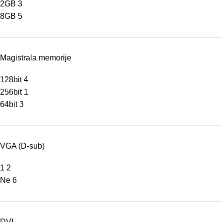
2GB
3
8GB
5
Magistrala memorije
128bit
4
256bit
1
64bit
3
VGA (D-sub)
1
2
Ne
6
DVI