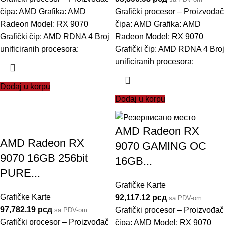
čipa: AMD Grafika: AMD
Grafički procesor – Proizvođač
Radeon Model: RX 9070
čipa: AMD Grafika: AMD
Grafički čip: AMD RDNA 4 Broj
Radeon Model: RX 9070
unificiranih procesora:
Grafički čip: AMD RDNA 4 Broj
unificiranih procesora:
Dodaj u korpu
Dodaj u korpu
AMD Radeon RX
AMD Radeon RX
9070 GAMING OC
9070 16GB 256bit
16GB...
PURE...
Grafičke Karte
Grafičke Karte
92,117.12
рсд
sa PDV-om
97,782.19
рсд
Grafički procesor – Proizvođač
sa PDV-om
Grafički procesor – Proizvođač
čipa: AMD Model: RX 9070