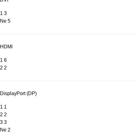
1
3
Ne
5
HDMI
1
6
2
2
DisplayPort (DP)
1
1
2
2
3
3
Ne
2