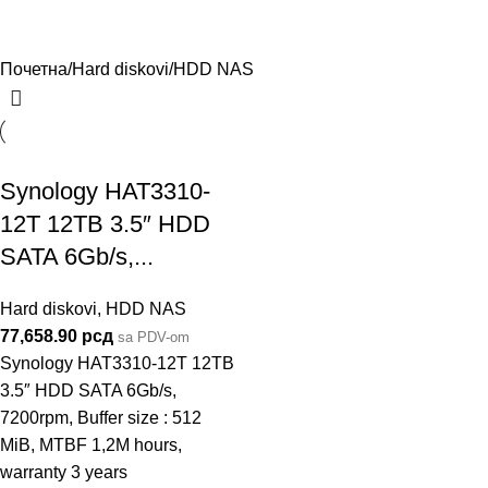
Categories
Почетна
Hard diskovi
HDD NAS
Synology HAT3310-
12T 12TB 3.5″ HDD
SATA 6Gb/s,...
Hard diskovi
,
HDD NAS
77,658.90
рсд
sa PDV-om
Synology HAT3310-12T 12TB
3.5″ HDD SATA 6Gb/s,
7200rpm, Buffer size : 512
MiB, MTBF 1,2M hours,
warranty 3 years