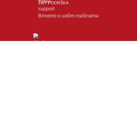
24/7 PODRŠKA
Brinemo o vašim mašinama
GARANCIJA
Garancija i fiskalni račun za sve
KOMPONENTE
NAVIGACIJA
Procesori
Početna
Matične ploče
O nama
RAM
Prodavnica
Grafičke karte
Servis
SSD
Kontakt