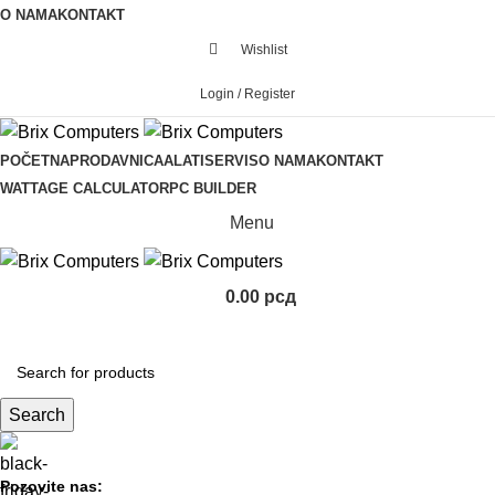
O NAMA
KONTAKT
Wishlist
Login / Register
POČETNA
PRODAVNICA
ALATI
SERVIS
O NAMA
KONTAKT
WATTAGE CALCULATOR
PC BUILDER
Menu
0.00
рсд
KOMPONENTE
Search
Pozovite nas: