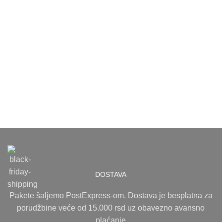
DOSTAVA
Pakete šaljemo PostExpress-om. Dostava je besplatna za
porudžbine veće od 15.000 rsd uz obavezno avansno
plaćanje