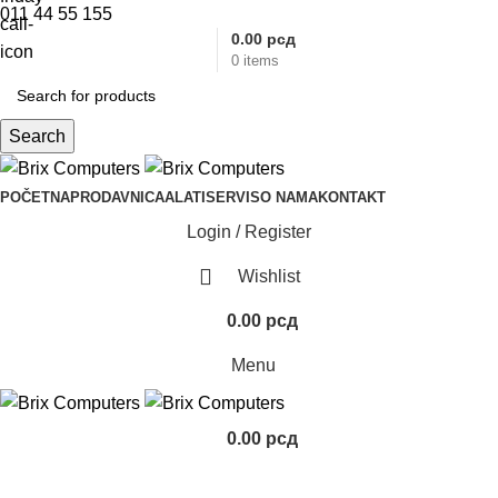
011 44 55 155
0.00
рсд
0
items
Search
POČETNA
PRODAVNICA
ALATI
SERVIS
O NAMA
KONTAKT
Login / Register
Wishlist
0.00
рсд
Menu
0.00
рсд
HDD NAS