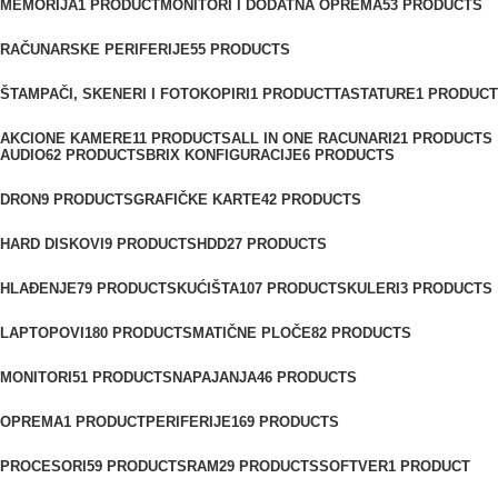
MEMORIJA
1 PRODUCT
MONITORI I DODATNA OPREMA
53 PRODUCTS
RAČUNARSKE PERIFERIJE
55 PRODUCTS
ŠTAMPAČI, SKENERI I FOTOKOPIRI
1 PRODUCT
TASTATURE
1 PRODUCT
AKCIONE KAMERE
11 PRODUCTS
ALL IN ONE RACUNARI
21 PRODUCTS
AUDIO
62 PRODUCTS
BRIX KONFIGURACIJE
6 PRODUCTS
DRON
9 PRODUCTS
GRAFIČKE KARTE
42 PRODUCTS
HARD DISKOVI
9 PRODUCTS
HDD
27 PRODUCTS
HLAĐENJE
79 PRODUCTS
KUĆIŠTA
107 PRODUCTS
KULERI
3 PRODUCTS
LAPTOPOVI
180 PRODUCTS
MATIČNE PLOČE
82 PRODUCTS
MONITORI
51 PRODUCTS
NAPAJANJA
46 PRODUCTS
OPREMA
1 PRODUCT
PERIFERIJE
169 PRODUCTS
PROCESORI
59 PRODUCTS
RAM
29 PRODUCTS
SOFTVER
1 PRODUCT