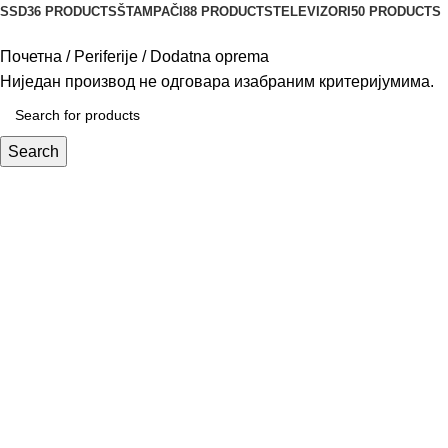
SSD
36 PRODUCTS
ŠTAMPAČI
88 PRODUCTS
TELEVIZORI
50 PRODUCTS
Почетна
Periferije
Dodatna oprema
Ниједан производ не одговара изабраним критеријумима.
Search