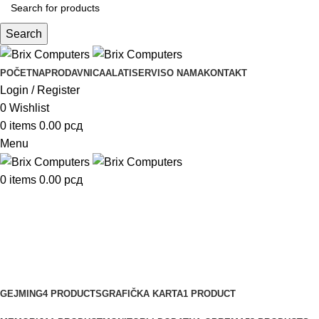
Search
POČETNA
PRODAVNICA
ALATI
SERVIS
O NAMA
KONTAKT
Login / Register
0
Wishlist
0
items
0.00
рсд
Menu
0
items
0.00
рсд
Dodatna oprema
Categories
GEJMING
4 PRODUCTS
GRAFIČKA KARTA
1 PRODUCT