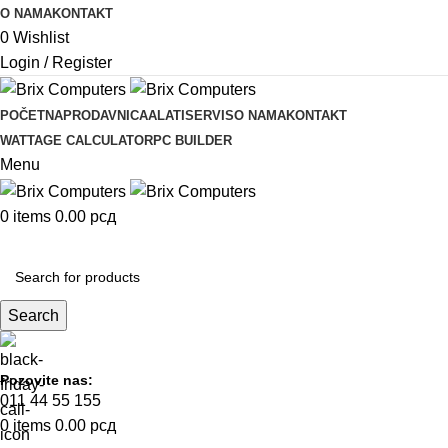
O NAMA
KONTAKT
0
Wishlist
Login / Register
POČETNA
PRODAVNICA
ALATI
SERVIS
O NAMA
KONTAKT
WATTAGE CALCULATOR
PC BUILDER
Menu
0
items
0.00
рсд
KOMPONENTE
Search
Pozovite nas:
011 44 55 155
0
items
0.00
рсд