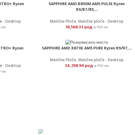
ITRO+ Ryzen
SAPPHIRE AMD B850M AM5 PULSE Ryzen
R9/R7/R5,...
e - Desktop
Matične Ploče
,
Matične ploče - Desktop
18,568.33
рсд
V-om
sa PDV-om
ITRO+ Ryzen
SAPPHIRE AMD X870E AM5 PURE Ryzen R9/R7,...
Matične Ploče
,
Matične ploče - Desktop
e - Desktop
34,298.94
рсд
sa PDV-om
V-om
 obavezno avansno plaćanje
GARANCIJA