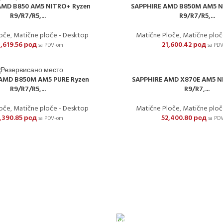
SAPPHIRE AMD B850M AM5 N
AMD B850 AM5 NITRO+ Ryzen
R9/R7/R5,...
R9/R7/R5,...
Matične Ploče
,
Matične ploč
loče
,
Matične ploče - Desktop
21,600.42
рсд
,619.56
рсд
sa PD
sa PDV-om
SAPPHIRE AMD X870E AM5 N
AMD B850M AM5 PURE Ryzen
R9/R7,...
R9/R7/R5,...
Matične Ploče
,
Matične ploč
loče
,
Matične ploče - Desktop
52,400.80
рсд
,390.85
рсд
sa PD
sa PDV-om
DOSTAVA
stExpress-om. Dostava je besplatna za porudžbine veće od 15.000 rsd uz
JE KARTICAMA
24/7 PODRŠKA