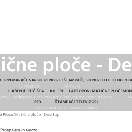
ične ploče - D
A OPREMA
RAČUNARSKE PERIFERIJE
ŠTAMPAČI, SKENERI I FOTOKOPIRI
TA
42 Products
1 Product
1 
HLAĐENJE
KUĆIŠTA
KULERI
LAPTOPOVI
MATIČNE PLOČE
MON
ucts
79 Products
106 Products
3 Products
180 Products
81 Products
55 P
SSD
ŠTAMPAČI
TELEVIZORI
35 Products
87 Products
50 Products
e Ploče
Matične ploče - Desktop