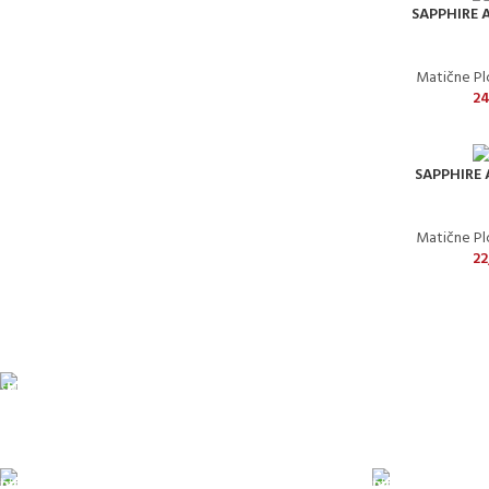
SAPPHIRE 
Matične P
24
SAPPHIRE 
Matične P
22
Pakete šaljemo Po
ODLOŽENO PLAĆANJE
PLAĆAN