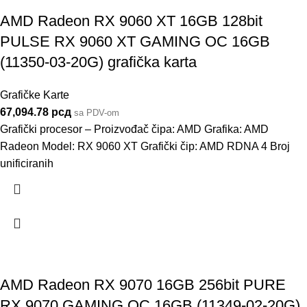
AMD Radeon RX 9060 XT 16GB 128bit
PULSE RX 9060 XT GAMING OC 16GB
(11350-03-20G) grafička karta
Grafičke Karte
67,094.78
рсд
sa PDV-om
Grafički procesor – Proizvođač čipa: AMD Grafika: AMD
Radeon Model: RX 9060 XT Grafički čip: AMD RDNA 4 Broj
unificiranih
AMD Radeon RX 9070 16GB 256bit PURE
RX 9070 GAMING OC 16GB (11349-02-20G)