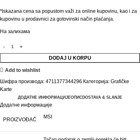
*Iskazana cena sa popustom važi za online kupovinu, kao i za
kupovinu u prodavnici za gotovinski način plaćanja.
На залихама
DODAJ U KORPU
Add to wishlist
Шифра производа:
4711377344296
Категорија:
Grafičke
Karte
ДОДАТНЕ ИНФОРМАЦИЈЕ
ОПИС
DOSTAVA & SLANJE
Додатне информације
MSI
PROIZVOĐAČ
Tačan podatak o zemlji porekla će biti