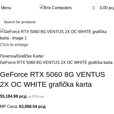
0
0
Menu
0.00
рс
Click to enlarge
Почетна
Grafičke Karte
GeForce RTX 5060 8G VENTUS 2X OC WHITE grafička karta
GeForce RTX 5060 8G VENTUS
2X OC WHITE grafička karta
55,184.98
рсд
sa PDV-om
MP Cena:
63,068.54
рсд