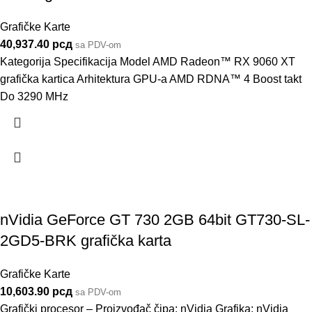
Grafičke Karte
40,937.40
рсд
sa PDV-om
Kategorija Specifikacija Model AMD Radeon™ RX 9060 XT
grafička kartica Arhitektura GPU-a AMD RDNA™ 4 Boost takt
Do 3290 MHz
nVidia GeForce GT 730 2GB 64bit GT730-SL-
2GD5-BRK grafička karta
Grafičke Karte
10,603.90
рсд
sa PDV-om
Grafički procesor – Proizvođač čipa: nVidia Grafika: nVidia