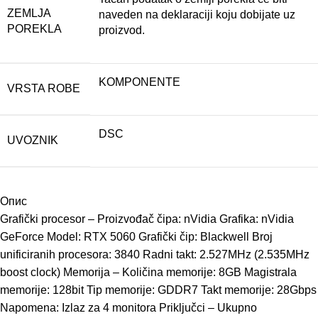
ZEMLJA
naveden na deklaraciji koju dobijate uz
POREKLA
proizvod.
KOMPONENTE
VRSTA ROBE
DSC
UVOZNIK
Опис
Grafički procesor – Proizvođač čipa: nVidia Grafika: nVidia
GeForce Model: RTX 5060 Grafički čip: Blackwell Broj
unificiranih procesora: 3840 Radni takt: 2.527MHz (2.535MHz
boost clock) Memorija – Količina memorije: 8GB Magistrala
memorije: 128bit Tip memorije: GDDR7 Takt memorije: 28Gbps
Napomena: Izlaz za 4 monitora Priključci – Ukupno