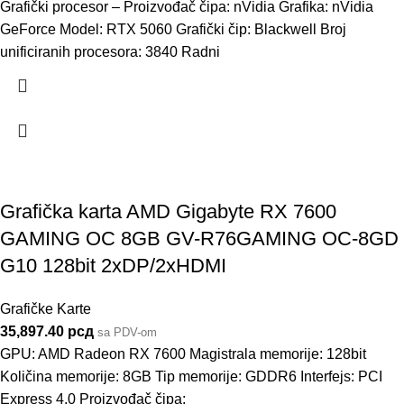
Grafički procesor – Proizvođač čipa: nVidia Grafika: nVidia
GeForce Model: RTX 5060 Grafički čip: Blackwell Broj
unificiranih procesora: 3840 Radni
Grafička karta AMD Gigabyte RX 7600
GAMING OC 8GB GV-R76GAMING OC-8GD
G10 128bit 2xDP/2xHDMI
Grafičke Karte
35,897.40
рсд
sa PDV-om
GPU: AMD Radeon RX 7600 Magistrala memorije: 128bit
Količina memorije: 8GB Tip memorije: GDDR6 Interfejs: PCI
Express 4.0 Proizvođač čipa: