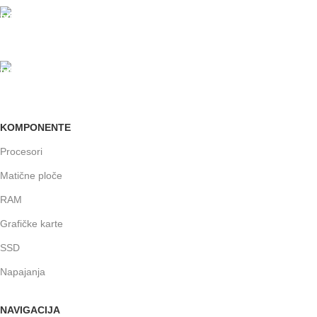
24/7 PODRŠKA
Brinemo o vašim mašinama
GARANCIJA
Garancija i fiskalni račun za sve
KOMPONENTE
Procesori
Matične ploče
RAM
Grafičke karte
SSD
Napajanja
NAVIGACIJA