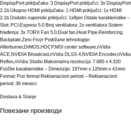
DisplayPort priključaka: 3 DisplayPort priključci: 3x DisplayPort
2.1b Ukupno HDMI priključaka: 1 HDMI priključci: 1x HDMI
2.1b Dodatni naponski priključci: 1x8pin Ostale karakteristike –
Slot: PCI-Express 5.0 Broj ventilatora: 2x ventilatora Sistem
hlađenja: 3x TORX Fan 5.0,Dual fan,Heat Pipe,Reinforcing
Backplate,Zero Frozr Podržane tehnologije:
Afterburner,DrMOS,HDCP,MSI center software,nVidia
ACE,NVIDIA Broadcast,nVidia DLSS 4,NVIDIA Encoder,nVidia
Reflex,nVidia Studio Maksimalna rezolucija: 7.680 x 4.320
Fizičke karakteristike – Dimenzije: 197mm x 120mm x 41mm
Format: Pun format Reklamacioni period – Reklamacioni
period: 36 meseci
Dostava & Slanje
Повезани производи