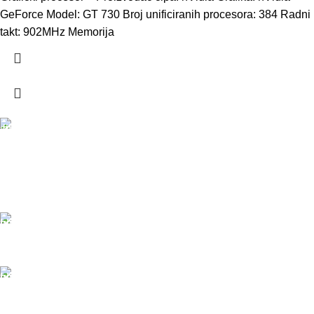
GeForce Model: GT 730 Broj unificiranih procesora: 384 Radni
takt: 902MHz Memorija
DOSTAVA
Pakete šaljemo PostExpress-om. Dostava je besplatna
za porudžbine veće od 15.000 rsd uz obavezno
avansno plaćanje
ODLOŽENO PLAĆANJE
Čekovima do 6 rata, kao i kreditnim karticama
PLAĆANJE KARTICAMA
U maloprodajnom objektu