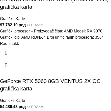
grafička karta
Grafičke Karte
97,782.19
рсд
sa PDV-om
Grafički procesor – Proizvođač čipa: AMD Model: RX 9070
Grafički čip: AMD RDNA 4 Broj unificiranih procesora: 3584
Radni takt:
GeForce RTX 5060 8GB VENTUS 2X OC
grafička karta
Grafičke Karte
54,486.43
рсд
sa PDV-om