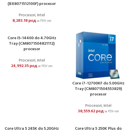
(BX8071512100F) procesor
Procesori
,
Intel
8,283.18
рсд
sa PDV-om
Core i5-14400 do 4.70GHz
Tray (CM8071504821112)
procesor
Procesori
,
Intel
24,992.35
рсд
sa PDV-om
Core i7-12700KF do 5.00GHz
Tray (CM8071504553829)
procesor
Procesori
,
Intel
38,559.62
рсд
sa PDV-om
Core Ultra 5 245K do 5.20GHz
Core Ultra 5 250K Plus do