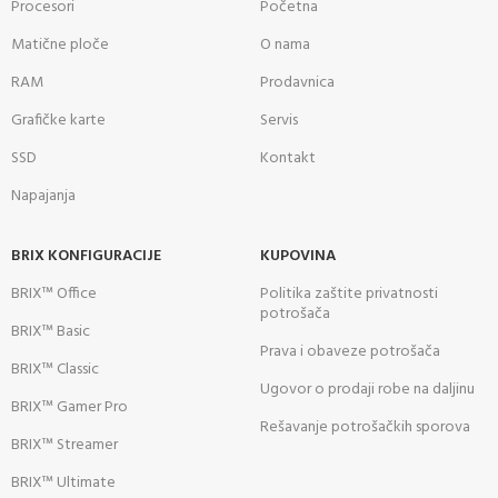
Procesori
Početna
Matične ploče
O nama
RAM
Prodavnica
Grafičke karte
Servis
SSD
Kontakt
Napajanja
BRIX KONFIGURACIJE
KUPOVINA
BRIX™ Office
Politika zaštite privatnosti
potrošača
BRIX™ Basic
Prava i obaveze potrošača
BRIX™ Classic
Ugovor o prodaji robe na daljinu
BRIX™ Gamer Pro
Rešavanje potrošačkih sporova
BRIX™ Streamer
BRIX™ Ultimate