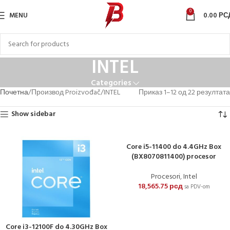
0
MENU
0.00
РС
INTEL
Categories
Почетна
Производ Proizvođač
INTEL
Приказ 1–12 од 22 резултата
Show sidebar
Core i5-11400 do 4.4GHz Box
(BX8070811400) procesor
Procesori
,
Intel
18,565.75
рсд
sa PDV-om
Core i3-12100F do 4.30GHz Box