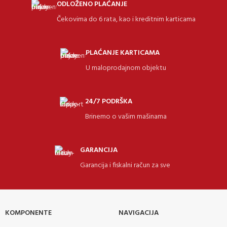
ODLOŽENO PLAĆANJE
Čekovima do 6 rata, kao i kreditnim karticama
PLAĆANJE KARTICAMA
U maloprodajnom objektu
24/7 PODRŠKA
Brinemo o vašim mašinama
GARANCIJA
Garancija i fiskalni račun za sve
KOMPONENTE
NAVIGACIJA