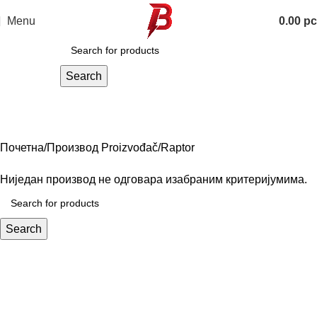
Menu
0.00
р
Search
Raptor
Categories
Почетна
Производ Proizvođač
Raptor
Ниједан производ не одговара изабраним критеријумима.
Search