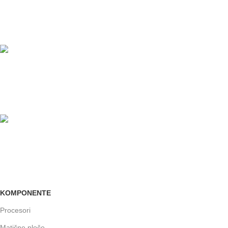
PLAĆANJE KARTICAMA
U maloprodajnom objektu
24/7 PODRŠKA
Brinemo o vašim mašinama
GARANCIJA
Garancija i fiskalni račun za sve
KOMPONENTE
Procesori
Matične ploče