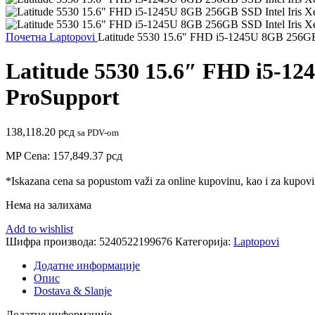
Почетна
Laptopovi
Latitude 5530 15.6″ FHD i5-1245U 8GB 256GB 
Latitude 5530 15.6″ FHD i5-12
ProSupport
138,118.20
рсд
sa PDV-om
MP Cena:
157,849.37
рсд
*Iskazana cena sa popustom važi za online kupovinu, kao i za kupovin
Нема на залихама
Add to wishlist
Шифра производа:
5240522199676
Категорија:
Laptopovi
Додатне информације
Опис
Dostava & Slanje
Додатне информације