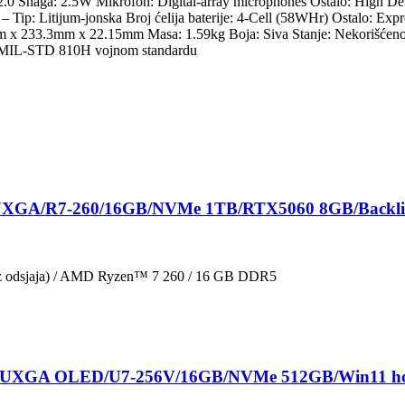
0 Snaga: 2.5W Mikrofon: Digital-array microphones Ostalo: High Defin
a – Tip: Litijum-jonska Broj ćelija baterije: 4-Cell (58WHr) Ostalo: Ex
mm x 233.3mm x 22.15mm Masa: 1.59kg Boja: Siva Stanje: Nekorišćeno 
rema MIL-STD 810H vojnom standardu
WUXGA/R7-260/16GB/NVMe 1TB/RTX5060 8GB/Backli
 odsjaja) / AMD Ryzen™ 7 260 / 16 GB DDR5
 WUXGA OLED/U7-256V/16GB/NVMe 512GB/Win11 h