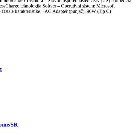
ition audio Tastatura – Slovni raspored tastera: EN (US) Numerički
pressCharge tehnologija Softver – Operativni sistem: Microsoft
Ostale karakteristike – AC Adapter (punjač): 90W (Tip C)
t
ome/SR