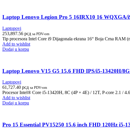
Laptop Lenovo Legion Pro 5 16IRX10 16 WQXGA
Laptopovi
253,897.56
рсд
sa PDV-om
Tip procesora Intel Core i9 Dijagonala ekrana 16“ Boja Crna RAM (
Add to wishlist
Dodaj u korpu
Laptop Lenovo V15 G5 15.6 FHD IPS/i5-13420H
Laptopovi
61,727.40
рсд
sa PDV-om
Procesor Intel® Core i5-13420H, 8C (4P + 4E) / 12T, P-core 2.1 / 
Add to wishlist
Dodaj u korpu
Pro 15 Essential PV15250 15.6 inch FHD 120Hz i5