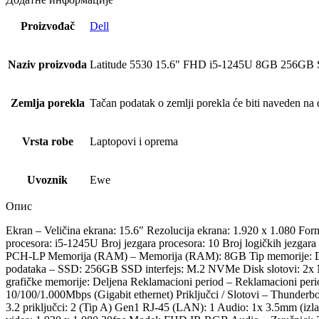
Proizvođač
Dell
Naziv proizvoda
Latitude 5530 15.6" FHD i5-1245U 8GB 256GB SS
Zemlja porekla
Tačan podatak o zemlji porekla će biti naveden na d
Vrsta robe
Laptopovi i oprema
Uvoznik
Ewe
Опис
Ekran – Veličina ekrana: 15.6″ Rezolucija ekrana: 1.920 x 1.080 Form
procesora: i5-1245U Broj jezgara procesora: 10 Broj logičkih jezgara
PCH-LP Memorija (RAM) – Memorija (RAM): 8GB Tip memorije: DDR4 
podataka – SSD: 256GB SSD interfejs: M.2 NVMe Disk slotovi: 2x M.2
grafičke memorije: Deljena Reklamacioni period – Reklamacioni peri
10/100/1.000Mbps (Gigabit ethernet) Priključci / Slotovi – Thunde
3.2 priključci: 2 (Tip A) Gen1 RJ-45 (LAN): 1 Audio: 1x 3.5mm (izl