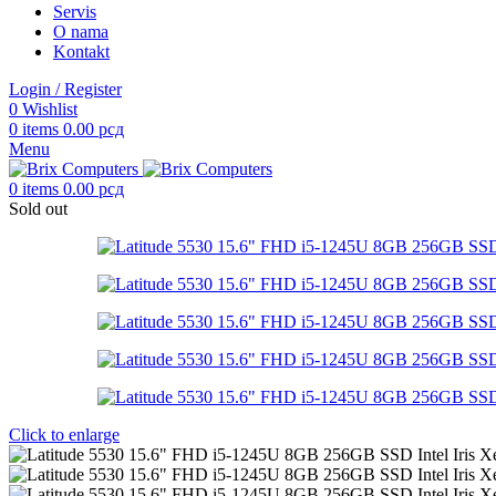
Servis
O nama
Kontakt
Login / Register
0
Wishlist
0
items
0.00
рсд
Menu
0
items
0.00
рсд
Sold out
Click to enlarge