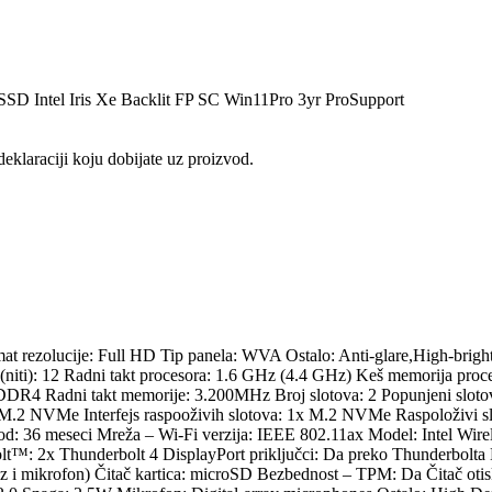
D Intel Iris Xe Backlit FP SC Win11Pro 3yr ProSupport
eklaraciji koju dobijate uz proizvod.
at rezolucije: Full HD Tip panela: WVA Ostalo: Anti-glare,High-bright
 (niti): 12 Radni takt procesora: 1.6 GHz (4.4 GHz) Keš memorija proce
Radni takt memorije: 3.200MHz Broj slotova: 2 Popunjeni slotovi:
 NVMe Interfejs raspooživih slotova: 1x M.2 NVMe Raspoloživi slotov
od: 36 meseci Mreža – Wi-Fi verzija: IEEE 802.11ax Model: Intel Wir
rbolt™: 2x Thunderbolt 4 DisplayPort priključci: Da preko Thunderbo
az i mikrofon) Čitač kartica: microSD Bezbednost – TPM: Da Čitač ot