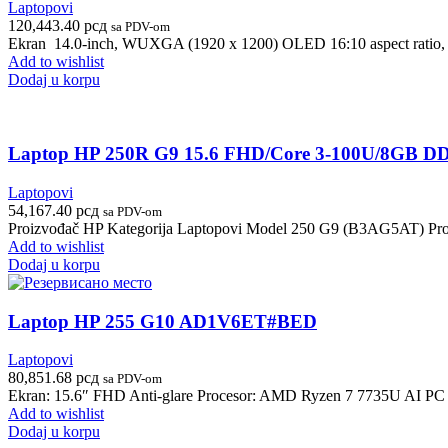
Laptopovi
120,443.40
рсд
sa PDV-om
Ekran 14.0-inch, WUXGA (1920 x 1200) OLED 16:10 aspect ratio, 60H
Add to wishlist
Dodaj u korpu
Laptop HP 250R G9 15.6 FHD/Core 3-100U/8GB
Laptopovi
54,167.40
рсд
sa PDV-om
Proizvođač HP Kategorija Laptopovi Model 250 G9 (B3AG5AT) Proc
Add to wishlist
Dodaj u korpu
Laptop HP 255 G10 AD1V6ET#BED
Laptopovi
80,851.68
рсд
sa PDV-om
Ekran: 15.6″ FHD Anti-glare Procesor: AMD Ryzen 7 7735U AI PC
Add to wishlist
Dodaj u korpu