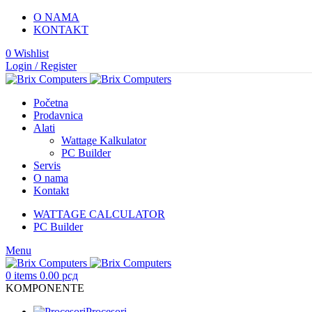
O NAMA
KONTAKT
0
Wishlist
Login / Register
Početna
Prodavnica
Alati
Wattage Kalkulator
PC Builder
Servis
O nama
Kontakt
WATTAGE CALCULATOR
PC Builder
Menu
0
items
0.00
рсд
KOMPONENTE
Procesori