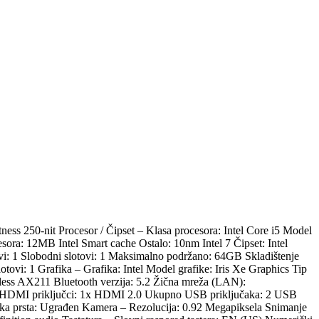
ness 250-nit Procesor / Čipset – Klasa procesora: Intel Core i5 Model
sora: 12MB Intel Smart cache Ostalo: 10nm Intel 7 Čipset: Intel
 1 Slobodni slotovi: 1 Maksimalno podržano: 64GB Skladištenje
i: 1 Grafika – Grafika: Intel Model grafike: Iris Xe Graphics Tip
eless AX211 Bluetooth verzija: 5.2 Žična mreža (LAN):
lta HDMI priključci: 1x HDMI 2.0 Ukupno USB priključaka: 2 USB
iska prsta: Ugrađen Kamera – Rezolucija: 0.92 Megapiksela Snimanje