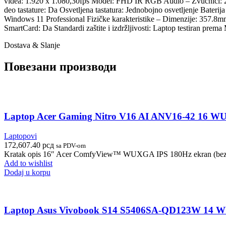
videa: 1.920 x 1.080,30fps Model: FHD IR RGB Audio – Zvučnici: 2.
deo tastature: Da Osvetljena tastatura: Jednobojno osvetljenje Baterij
Windows 11 Professional Fizičke karakteristike – Dimenzije: 357.8
SmartCard: Da Standardi zaštite i izdržljivosti: Laptop testiran p
Dostava & Slanje
Повезани производи
Laptop Acer Gaming Nitro V16 AI ANV16-42 16 
Laptopovi
172,607.40
рсд
sa PDV-om
Kratak opis 16″ Acer ComfyView™ WUXGA IPS 180Hz ekran (bez
Add to wishlist
Dodaj u korpu
Laptop Asus Vivobook S14 S5406SA-QD123W 14