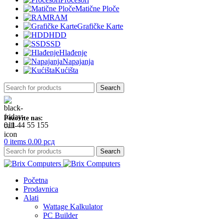
Matične Ploče
RAM
Grafičke Karte
HDD
SSD
Hlađenje
Napajanja
Kućišta
Search
Pozovite nas:
011 44 55 155
0
items
0.00
рсд
Search
Početna
Prodavnica
Alati
Wattage Kalkulator
PC Builder