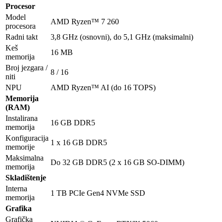
Procesor
Model
AMD Ryzen™ 7 260
procesora
Radni takt
3,8 GHz (osnovni), do 5,1 GHz (maksimalni)
Keš
16 MB
memorija
Broj jezgara /
8 / 16
niti
NPU
AMD Ryzen™ AI (do 16 TOPS)
Memorija
(RAM)
Instalirana
16 GB DDR5
memorija
Konfiguracija
1 x 16 GB DDR5
memorije
Maksimalna
Do 32 GB DDR5 (2 x 16 GB SO-DIMM)
memorija
Skladištenje
Interna
1 TB PCIe Gen4 NVMe SSD
memorija
Grafika
Grafička