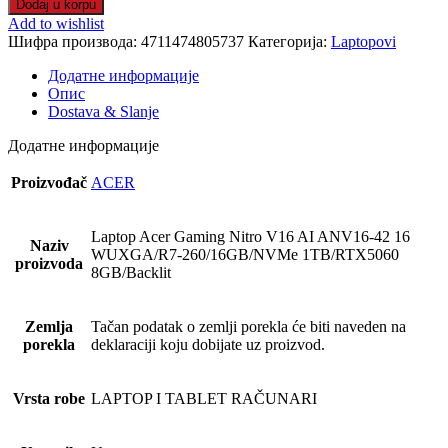
Dodaj u korpu
Gaming
Add to wishlist
Nitro
Шифра производа:
4711474805737
Категорија:
Laptopovi
V16
AI
Додатне информације
ANV16-
Опис
42
Dostava & Slanje
16
WUXGA/R7-
Додатне информације
260/16GB/NVMe
1TB/RTX5060
Proizvođač
ACER
8GB/Backlit
количина
Laptop Acer Gaming Nitro V16 AI ANV16-42 16
Naziv
WUXGA/R7-260/16GB/NVMe 1TB/RTX5060
proizvoda
8GB/Backlit
Zemlja
Tačan podatak o zemlji porekla će biti naveden na
porekla
deklaraciji koju dobijate uz proizvod.
Vrsta robe
LAPTOP I TABLET RAČUNARI