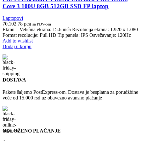
Core 3 100U 8GB 512GB SSD FP laptop
Laptopovi
70,102.78
рсд
sa PDV-om
Ekran – Veličina ekrana: 15.6 inča Rezolucija ekrana: 1.920 x 1.080
Format rezolucije: Full HD Tip panela: IPS Osvežavanje: 120Hz
Add to wishlist
Dodaj u korpu
DOSTAVA
Pakete šaljemo PostExpress-om. Dostava je besplatna za porudžbine
veće od 15.000 rsd uz obavezno avansno plaćanje
ODLOŽENO PLAĆANJE