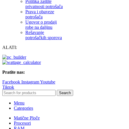
Politika zaštite
privatnosti potrošača
Prava i obaveze
potrošača
Ugovor o prodaji
robe na daljinu
Rešavanje
potrošačkih sporova
ALATI:
Pratite nas:
Facebook
Instagram
Youtube
Tiktok
Search
Menu
Categories
Matične Ploče
Procesori
RAM