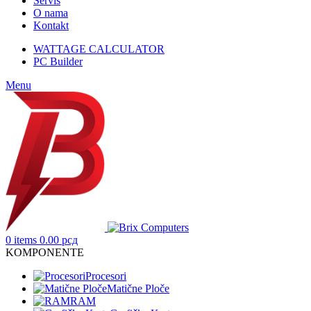
Servis
O nama
Kontakt
WATTAGE CALCULATOR
PC Builder
Menu
0
items
0.00
рсд
KOMPONENTE
Procesori
Matične Ploče
RAM