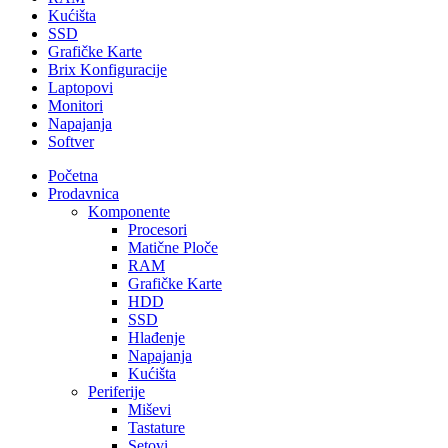
Kućišta
SSD
Grafičke Karte
Brix Konfiguracije
Laptopovi
Monitori
Napajanja
Softver
Početna
Prodavnica
Komponente
Procesori
Matične Ploče
RAM
Grafičke Karte
HDD
SSD
Hlađenje
Napajanja
Kućišta
Periferije
Miševi
Tastature
Setovi