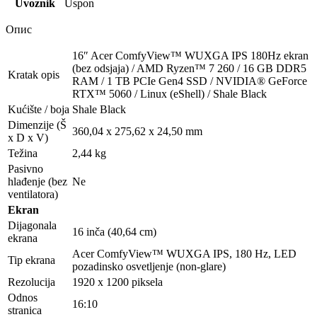
Uvoznik
Uspon
Опис
16″ Acer ComfyView™ WUXGA IPS 180Hz ekran
(bez odsjaja) / AMD Ryzen™ 7 260 / 16 GB DDR5
Kratak opis
RAM / 1 TB PCIe Gen4 SSD / NVIDIA® GeForce
RTX™ 5060 / Linux (eShell) / Shale Black
Kućište / boja
Shale Black
Dimenzije (Š
360,04 x 275,62 x 24,50 mm
x D x V)
Težina
2,44 kg
Pasivno
hlađenje (bez
Ne
ventilatora)
Ekran
Dijagonala
16 inča (40,64 cm)
ekrana
Acer ComfyView™ WUXGA IPS, 180 Hz, LED
Tip ekrana
pozadinsko osvetljenje (non-glare)
Rezolucija
1920 x 1200 piksela
Odnos
16:10
stranica