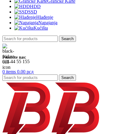
Grafičke Karte
HDD
SSD
Hlađenje
Napajanja
Kućišta
Search
Pozovite nas:
011 44 55 155
0
items
0.00
рсд
Search