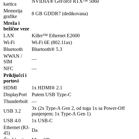
NVIDIA® GeForce RTX™ 5060
kartica
Memorija
8 GB GDDR7 (dedikovana)
grafike
Mreža i
bežične veze
LAN
Killer™ Ethernet E2600
Wi-Fi
Wi-Fi 6E (802.11ax)
Bluetooth
Bluetooth® 5.3
WWAN /
—
SIM
NFC
—
Priključci i
portovi
HDMI
1x HDMI® 2.1
DisplayPort
Putem USB Type-C
Thunderbolt
—
3x (2x Type-A Gen 2, od toga 1x sa Power-Off
USB 3.2
punjenjem; 1x Type-A Gen 1)
USB 4.0
1x USB-C
Ethernet (RJ-
Da
45)