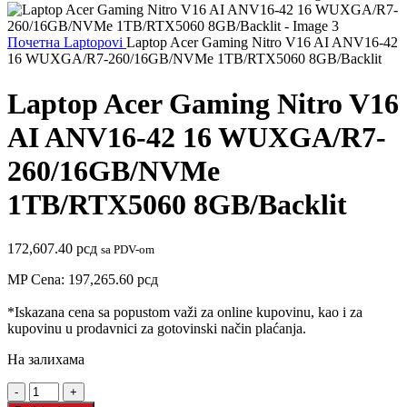
Почетна
Laptopovi
Laptop Acer Gaming Nitro V16 AI ANV16-42
16 WUXGA/R7-260/16GB/NVMe 1TB/RTX5060 8GB/Backlit
Laptop Acer Gaming Nitro V16
AI ANV16-42 16 WUXGA/R7-
260/16GB/NVMe
1TB/RTX5060 8GB/Backlit
172,607.40
рсд
sa PDV-om
MP Cena:
197,265.60
рсд
*Iskazana cena sa popustom važi za online kupovinu, kao i za
kupovinu u prodavnici za gotovinski način plaćanja.
На залихама
Laptop
Acer