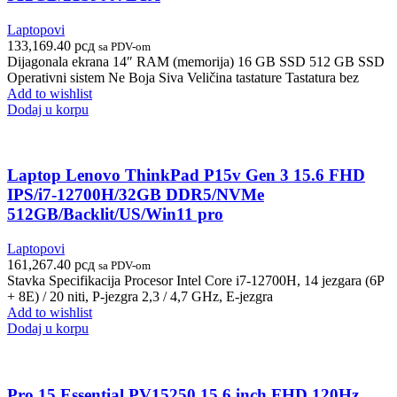
Laptopovi
133,169.40
рсд
sa PDV-om
Dijagonala ekrana 14″ RAM (memorija) 16 GB SSD 512 GB SSD
Operativni sistem Ne Boja Siva Veličina tastature Tastatura bez
Add to wishlist
Dodaj u korpu
Laptop Lenovo ThinkPad P15v Gen 3 15.6 FHD
IPS/i7-12700H/32GB DDR5/NVMe
512GB/Backlit/US/Win11 pro
Laptopovi
161,267.40
рсд
sa PDV-om
Stavka Specifikacija Procesor Intel Core i7-12700H, 14 jezgara (6P
+ 8E) / 20 niti, P-jezgra 2,3 / 4,7 GHz, E-jezgra
Add to wishlist
Dodaj u korpu
Pro 15 Essential PV15250 15.6 inch FHD 120Hz