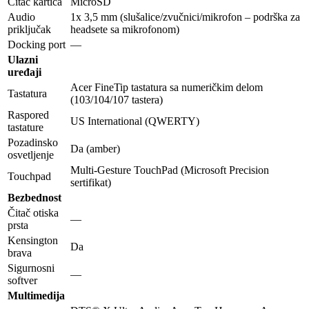
Čitač kartica
MicroSD
Audio
1x 3,5 mm (slušalice/zvučnici/mikrofon – podrška za
priključak
headsete sa mikrofonom)
Docking port
—
Ulazni
uređaji
Acer FineTip tastatura sa numeričkim delom
Tastatura
(103/104/107 tastera)
Raspored
US International (QWERTY)
tastature
Pozadinsko
Da (amber)
osvetljenje
Multi-Gesture TouchPad (Microsoft Precision
Touchpad
sertifikat)
Bezbednost
Čitač otiska
—
prsta
Kensington
Da
brava
Sigurnosni
—
softver
Multimedija