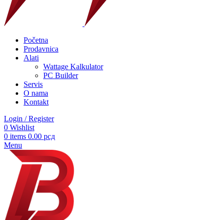
Početna
Prodavnica
Alati
Wattage Kalkulator
PC Builder
Servis
O nama
Kontakt
Login / Register
0
Wishlist
0
items
0.00
рсд
Menu