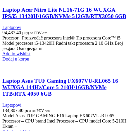
Laptop Acer Nitro Lite NL16-71G 16 WUXGA
IPS/i5-13420H/16GB/NVMe 512GB/RTX3050 6GB
Laptopovi
94,487.40
рсд
sa PDV-om
Procesor Proizvođač procesora Intel® Tip procesora Core™ i5
Model procesora i5-13420H Radni takt procesora 2,10 GHz Broj
jezgara Osmоjezgarni
Add to wishlist
Dodaj u korpu
Laptop Asus TUF Gaming FX607VU-RL065 16
WUXGA 144Hz/Core 5-210H/16GB/NVMe
1TB/RTX 4050 6GB
Laptopovi
134,807.40
рсд
sa PDV-om
Model Asus TUF GAMING F16 Laptop FX607VU-RL065
Processor – CPU brand Intel Processor – CPU model Core 5-210H
Ekran –