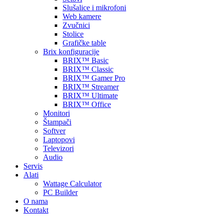
Slušalice i mikrofoni
Web kamere
Zvučnici
Stolice
Grafičke table
Brix konfiguracije
BRIX™ Basic
BRIX™ Classic
BRIX™ Gamer Pro
BRIX™ Streamer
BRIX™ Ultimate
BRIX™ Office
Monitori
Štampači
Softver
Laptopovi
Televizori
Audio
Servis
Alati
Wattage Calculator
PC Builder
O nama
Kontakt