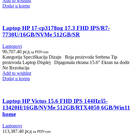
Add to wishlist
Dodaj u korpu
Laptop HP 17-cp3178ng 17.3 FHD IPS/R7-
7730U/16GB/NVMe 512GB/SR
Laptopovi
90,707.40
рсд
sa PDV-om
Kategorija Specifikacija Dizajn Boja proizvoda Srebrna Tip
proizvoda Laptop Displej Dijagonala ekrana 15.6″ Ekran na dodir
Ne Rezolucija
Add to wishlist
Dodaj u korpu
Laptop HP Victus 15.6 FHD IPS 144Hz/i5-
13420H/16GB/NVMe 512GB/RTX4050 6GB/Win11
home
Laptopovi
113,387.40
рсд
sa PDV-om