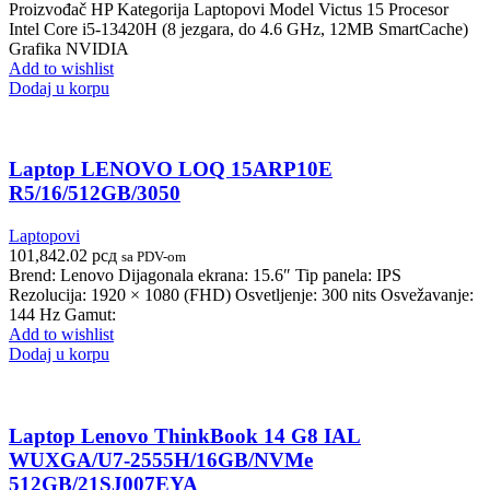
Proizvođač HP Kategorija Laptopovi Model Victus 15 Procesor
Intel Core i5-13420H (8 jezgara, do 4.6 GHz, 12MB SmartCache)
Grafika NVIDIA
Add to wishlist
Dodaj u korpu
Laptop LENOVO LOQ 15ARP10E
R5/16/512GB/3050
Laptopovi
101,842.02
рсд
sa PDV-om
Brend: Lenovo Dijagonala ekrana: 15.6″ Tip panela: IPS
Rezolucija: 1920 × 1080 (FHD) Osvetljenje: 300 nits Osvežavanje:
144 Hz Gamut:
Add to wishlist
Dodaj u korpu
Laptop Lenovo ThinkBook 14 G8 IAL
WUXGA/U7-2555H/16GB/NVMe
512GB/21SJ007EYA