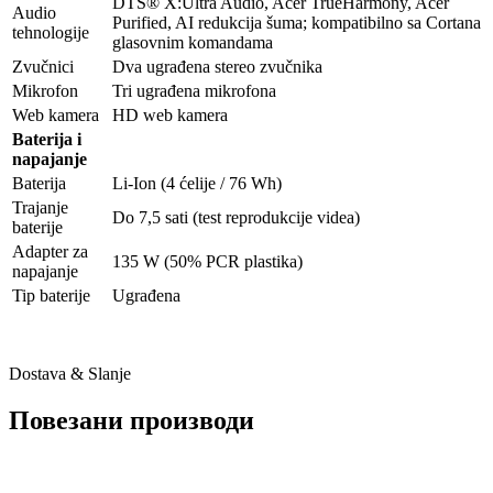
DTS® X:Ultra Audio, Acer TrueHarmony, Acer
Audio
Purified, AI redukcija šuma; kompatibilno sa Cortana
tehnologije
glasovnim komandama
Zvučnici
Dva ugrađena stereo zvučnika
Mikrofon
Tri ugrađena mikrofona
Web kamera
HD web kamera
Baterija i
napajanje
Baterija
Li-Ion (4 ćelije / 76 Wh)
Trajanje
Do 7,5 sati (test reprodukcije videa)
baterije
Adapter za
135 W (50% PCR plastika)
napajanje
Tip baterije
Ugrađena
Dostava & Slanje
Повезани производи