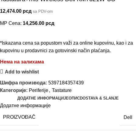
12,474.00
рсд
sa PDV-om
MP Cena:
14,256.00
рсд
*Iskazana cena sa popustom važi za online kupovinu, kao i za
kupovinu u prodavnici za gotovinski način plaćanja.
Нема на залихама
Add to wishlist
Шифра производа:
5397184357439
Категорије:
Periferije
,
Tastature
ДОДАТНЕ ИНФОРМАЦИЈЕ
ОПИС
DOSTAVA & SLANJE
Додатне информације
PROIZVOĐAČ
Dell