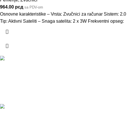
964.00
рсд
sa PDV-om
Osnovne karakteristike – Vrsta: Zvučnici za računar Sistem: 2.0
Tip: Aktivni Sateliti – Snaga satelita: 2 x 3W Frekventni opseg:
DOSTAVA
Pakete šaljemo PostExpress-om. Dostava je besplatna za
porudžbine veće od 15.000 rsd uz obavezno avansno plaćanje
ODLOŽENO PLAĆANJE