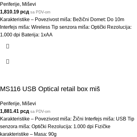
Periferije
,
Miševi
1,810.19
рсд
sa PDV-om
Karakteristike – Povezivost miša: Bežični Domet: Do 10m
Interfejs miša: Wireless Tip senzora miša: Optički Rezolucija:
1.000 dpi Baterija: 1xAA
MS116 USB Optical retail box miš
Periferije
,
Miševi
1,881.41
рсд
sa PDV-om
Karakteristike – Povezivost miša: Žični Interfejs miša: USB Tip
senzora miša: Optički Rezolucija: 1.000 dpi Fizičke
karakteristike – Masa: 90g