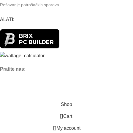
Rešavanje potrošačkih sporova
ALATI:
Pratite nas:
Shop
0
Cart
My account