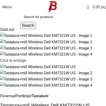
0
Menu
0.00
рс
Search
Sold out
Click to enlarge
Почетна
Periferije
Tastature
Tastatura+miš Wireless Dell KM7321W US