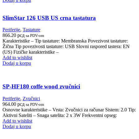
Dodaj u korpu
SlimStar 126 USB US crna tastatura
Periferije
,
Tastature
866.20
рсд
sa PDV-om
Karakteristike – Tip tastature: Membranska Povezivost tastature:
Žična Tip povezivosti tastature: USB Slovni raspored tastera: EN
(US) Fizičke karakteristike –
Add to wishlist
Dodaj u korpu
SP-HF180 coffe wood zvučnici
Periferije
,
Zvučnici
964.00
рсд
sa PDV-om
Osnovne karakteristike – Vrsta: Zvučnici za računar Sistem: 2.0 Tip:
Aktivni Sateliti – Snaga satelita: 2 x 3W Frekventni opseg:
Add to wishlist
Dodaj u korpu