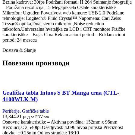
Brzina kadrova: 30fps Podržani formati: H.264 Snimanje fotografija
– Podržana rezolucija: 15 Megapiksela Ostale karakteristike –
Mikrofon: Ugrađen Povezivost web kamere: USB 2.0 Podržane
tehnologije: Logitech® Fluid Crystal™ Napomena: Carl Zeiss
Tessar® optika,Dual stereo mikrofon,Noise reduction
mikrofon,Univerzalna hvataljka za LCD i CRT monitore Fizičke
karakteristike – Boja: Crna Reklamacioni period – Reklamacioni
period: 24 meseca
Dostava & Slanje
Повезани производи
Grafička tabla Intuos S BT Manga crna (CTL-
4100WLK-M)
Periferije
,
Grafičke table
13,844.21
рсд
sa PDV-om
Osnovne karakteristike – Aktivna površina: 152mm x 95mm
Rezolucija: 2.540lpi Osetljivost: 4.096 nivoa pritiska Preciznost
olovke: ±0.25mm Odnos stranica: 16:10