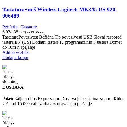
Tastatura+miš Wireless Logitech MK345 US 920-
006489
Periferije
,
Tastature
6,034.38
рсд
sa PDV-om
TastaturaPovezivost Bežična Tip povezivosti USB Slovni raspored
tastera EN (US) Dodatni tasteri 12 programabilnih F tastera Domet
do 10m Napajanje
Add to wishlist
Dodaj u korpu
DOSTAVA
Pakete šaljemo PostExpress-om. Dostava je besplatna za porudžbine
veće od 15.000 rsd uz obavezno avansno plaćanje