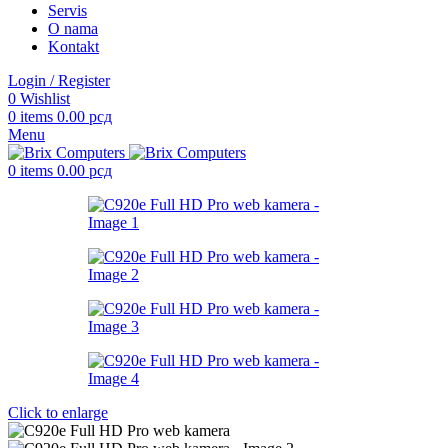
Servis
O nama
Kontakt
Login / Register
0
Wishlist
0
items
0.00
рсд
Menu
0
items
0.00
рсд
Click to enlarge