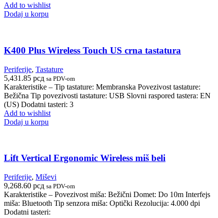
Add to wishlist
Dodaj u korpu
K400 Plus Wireless Touch US crna tastatura
Periferije
,
Tastature
5,431.85
рсд
sa PDV-om
Karakteristike – Tip tastature: Membranska Povezivost tastature:
Bežična Tip povezivosti tastature: USB Slovni raspored tastera: EN
(US) Dodatni tasteri: 3
Add to wishlist
Dodaj u korpu
Lift Vertical Ergonomic Wireless miš beli
Periferije
,
Miševi
9,268.60
рсд
sa PDV-om
Karakteristike – Povezivost miša: Bežični Domet: Do 10m Interfejs
miša: Bluetooth Tip senzora miša: Optički Rezolucija: 4.000 dpi
Dodatni tasteri: