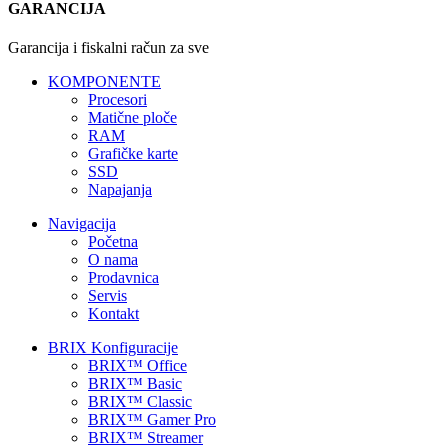
GARANCIJA
Garancija i fiskalni račun za sve
KOMPONENTE
Procesori
Matične ploče
RAM
Grafičke karte
SSD
Napajanja
Navigacija
Početna
O nama
Prodavnica
Servis
Kontakt
BRIX Konfiguracije
BRIX™ Office
BRIX™ Basic
BRIX™ Classic
BRIX™ Gamer Pro
BRIX™ Streamer