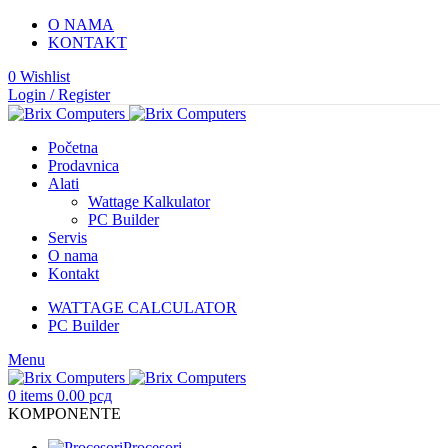
O NAMA
KONTAKT
0
Wishlist
Login / Register
Početna
Prodavnica
Alati
Wattage Kalkulator
PC Builder
Servis
O nama
Kontakt
WATTAGE CALCULATOR
PC Builder
Menu
0
items
0.00
рсд
KOMPONENTE
Procesori