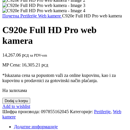
Почетна
Periferije
Web kamere
C920e Full HD Pro web kamera
C920e Full HD Pro web
kamera
14,267.06
рсд
sa PDV-om
MP Cena:
16,305.21
рсд
*Iskazana cena sa popustom važi za online kupovinu, kao i za
kupovinu u prodavnici za gotovinski način plaćanja.
На залихама
C920e
Dodaj u korpu
Full
Add to wishlist
HD
Шифра производа:
097855162045
Категорије:
Periferije
,
Web
Pro
kamere
web
kamera
Додатне информације