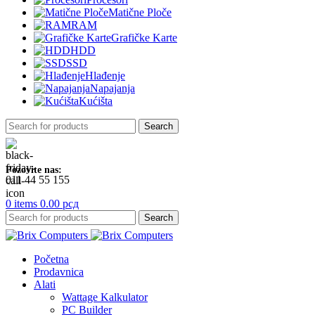
Matične Ploče
RAM
Grafičke Karte
HDD
SSD
Hlađenje
Napajanja
Kućišta
Search
Pozovite nas:
011 44 55 155
0
items
0.00
рсд
Search
Početna
Prodavnica
Alati
Wattage Kalkulator
PC Builder