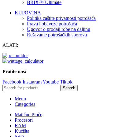
BRIX™ Ultimate
KUPOVINA
Politika zaštite privatnosti potrošača
Prava i obaveze potrošača
Ugovor o prodaji robe na daljinu
Rešavanje potrošačkih sporova
ALATI:
Pratite nas:
Facebook
Instagram
Youtube
Tiktok
Search
Menu
Categories
Matične Ploče
Procesori
RAM
Kućišta
SSD