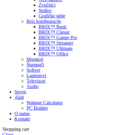
Zvučnici
Stolice
Grafičke table
Brix konfiguracije
BRIX™ Basic
BRIX™ Classic
BRIX™ Gamer Pro
BRIX™ Streamer
BRIX™ Ultimate
BRIX™ Office
Monitori
Štampači
Softver
Laptopovi
Televizori
Audio
Servis
Alati
Wattage Calculator
PC Builder
O nama
Kontakt
Shopping cart
Close