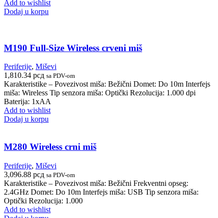
Add to wishlist
Dodaj u korpu
M190 Full-Size Wireless crveni miš
Periferije
,
Miševi
1,810.34
рсд
sa PDV-om
Karakteristike – Povezivost miša: Bežični Domet: Do 10m Interfejs
miša: Wireless Tip senzora miša: Optički Rezolucija: 1.000 dpi
Baterija: 1xAA
Add to wishlist
Dodaj u korpu
M280 Wireless crni miš
Periferije
,
Miševi
3,096.88
рсд
sa PDV-om
Karakteristike – Povezivost miša: Bežični Frekventni opseg:
2.4GHz Domet: Do 10m Interfejs miša: USB Tip senzora miša:
Optički Rezolucija: 1.000
Add to wishlist