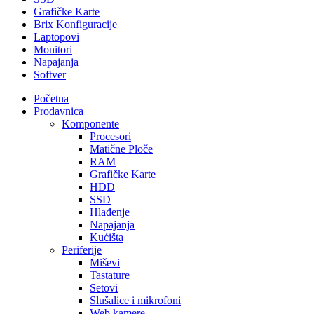
Grafičke Karte
Brix Konfiguracije
Laptopovi
Monitori
Napajanja
Softver
Početna
Prodavnica
Komponente
Procesori
Matične Ploče
RAM
Grafičke Karte
HDD
SSD
Hlađenje
Napajanja
Kućišta
Periferije
Miševi
Tastature
Setovi
Slušalice i mikrofoni
Web kamere