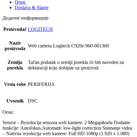
количина
Опис
Dostava & Slanje
Додатне информације
Proizvođač
LOGITECH
Naziv
Web camera Logitech C920e 960-001360
proizvoda
Zemlja
Tačan podatak o zemlji porekla će biti naveden na
porekla
deklaraciji koju dobijate uz proizvod.
Vrsta robe
PERIFERIJA
Uvoznik
DSC
Опис
Senzor – Rezolucija senzora web kamere: 2 Megapiksela Dodatne
funkcije: Autofokus,Automatic low-light correction Snimanje videa
– Nativna rezolucija web kamere: Full HD 1080p (1.920 x 1.080)