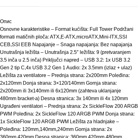
Опис
Osnovne karakteristike – Format kućišta: Full Tower Podržani
formati matičnih ploča: ATX,E-ATX,microATX,Mini-ITX,SSI
CEB,SSI EEB Napajanje – Snaga napajanja: Bez napajanja
Unutrašnja ležišta – Unutrašnja 2.5″ ležišta: 9 (pretvaranjem
3.5 inča u 2.5 inča) Priključci napred – USB 3.2: 1x USB 3.2
Gen 2 tip C,4x USB 3.2 Gen 1 Audio: 2x 3.5mm (izlaz + ulaz)
Ležišta za ventilatore – Prednja strana: 2x200mm Poleđina:
2x120mm Donja strana: 3×120/140mm Gornja strana:
2x200mm ili 3x140mm ili 6x120mm (zahteva uklanjanje
480mm bracket-a) Desna stranica: 3x 140mm ili 4x 120mm
Ugrađeni ventilatori – Prednja strana: 2x SickleFlow 200 ARGB
PWM Poleđina: 2x SickleFlow 120 ARGB PWM Donja strana:
1x SickleFlow 120 ARGB PWM Ležišta za hladnjake –
Poleđina: 120mm,140mm,240mm Gornja strana: 2x
360mm,420mm Desna stranica: 360mm,420mm,480mm