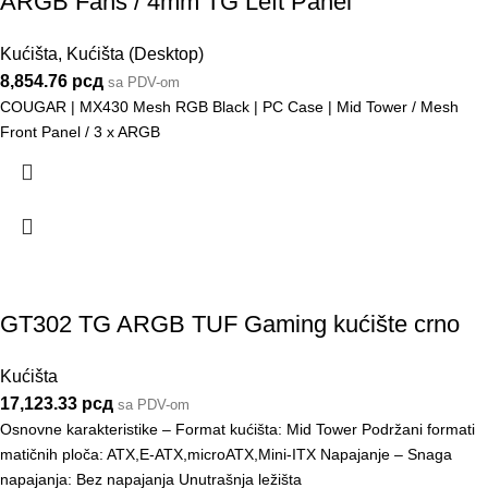
ARGB Fans / 4mm TG Left Panel
Kućišta
,
Kućišta (Desktop)
8,854.76
рсд
sa PDV-om
COUGAR | MX430 Mesh RGB Black | PC Case | Mid Tower / Mesh
Front Panel / 3 x ARGB
GT302 TG ARGB TUF Gaming kućište crno
Kućišta
17,123.33
рсд
sa PDV-om
Osnovne karakteristike – Format kućišta: Mid Tower Podržani formati
matičnih ploča: ATX,E-ATX,microATX,Mini-ITX Napajanje – Snaga
napajanja: Bez napajanja Unutrašnja ležišta