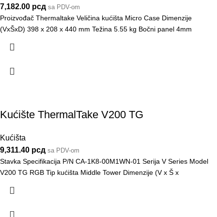
7,182.00
рсд
sa PDV-om
Proizvođač Thermaltake Veličina kućišta Micro Case Dimenzije
(VxŠxD) 398 x 208 x 440 mm Težina 5.55 kg Bočni panel 4mm
Kućište ThermalTake V200 TG
Kućišta
9,311.40
рсд
sa PDV-om
Stavka Specifikacija P/N CA-1K8-00M1WN-01 Serija V Series Model
V200 TG RGB Tip kućišta Middle Tower Dimenzije (V x Š x