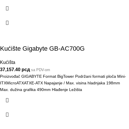
Kućište Gigabyte GB-AC700G
Kućišta
37,157.40
рсд
sa PDV-om
Proizvođač GIGABYTE Format BigTower Podržani formati ploča Mini-
ITXMicroATXATXE-ATX Napajanje / Max. visina hladnjaka 198mm
Max. dužina grafika 490mm Hlađenje Ležišta