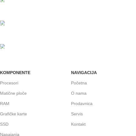
PLAĆANJE KARTICAMA
U maloprodajnom objektu
24/7 PODRŠKA
Brinemo o vašim mašinama
GARANCIJA
Garancija i fiskalni račun za sve
KOMPONENTE
NAVIGACIJA
Procesori
Početna
Matične ploče
O nama
RAM
Prodavnica
Grafičke karte
Servis
SSD
Kontakt
Napajanja