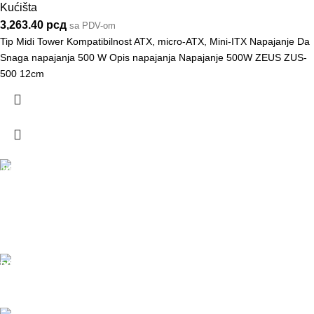
Kućišta
3,263.40
рсд
sa PDV-om
Tip Midi Tower Kompatibilnost ATX, micro-ATX, Mini-ITX Napajanje Da
Snaga napajanja 500 W Opis napajanja Napajanje 500W ZEUS ZUS-
500 12cm
DOSTAVA
Pakete šaljemo PostExpress-om. Dostava je besplatna
za porudžbine veće od 15.000 rsd uz obavezno
avansno plaćanje
ODLOŽENO PLAĆANJE
Čekovima do 6 rata, kao i kreditnim karticama