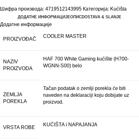
Шифра производа:
4719512143995
Категорија:
Kućišta
ДОДАТНЕ ИНФОРМАЦИЈЕ
ОПИС
DOSTAVA & SLANJE
Додатне информације
COOLER MASTER
PROIZVOĐAČ
HAF 700 White Gaming kućište (H700-
NAZIV
WGNN-S00) belo
PROIZVODA
Tačan podatak o zemlji porekla će biti
ZEMLJA
naveden na deklaraciji koju dobijate uz
POREKLA
proizvod.
KUĆIŠTA i NAPAJANJA
VRSTA ROBE