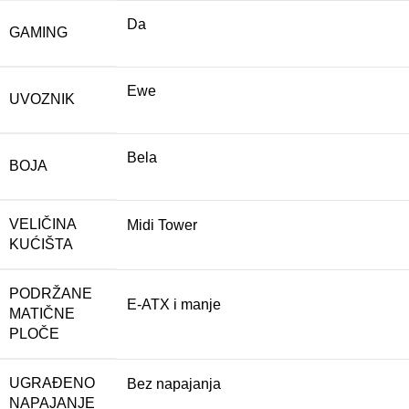
Da
GAMING
Ewe
UVOZNIK
Bela
BOJA
VELIČINA
Midi Tower
KUĆIŠTA
PODRŽANE
E-ATX i manje
MATIČNE
PLOČE
UGRAĐENO
Bez napajanja
NAPAJANJE