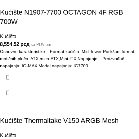
Kućište N1907-7700 OCTAGON 4F RGB
700W
Kućišta
8,554.52
рсд
sa PDV-om
Osnovne karakteristike – Format kućišta: Mid Tower Podržani formati
matičnih ploča: ATX,microATX,Mini-ITX Napajanje – Proizvođač
napajanja: IG-MAX Model napajanja: IG7700
Kućište Thermaltake V150 ARGB Mesh
Kućišta