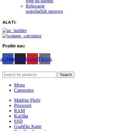
robe na daljinu
Rešavanje
potrošačkih sporova
ALATI:
Pratite nas:
acebook
Instagram
Youtube
Tiktok
Search
Menu
Categories
Matične Ploče
Procesori
RAM
Kućišta
SSD
Grafičke Karte