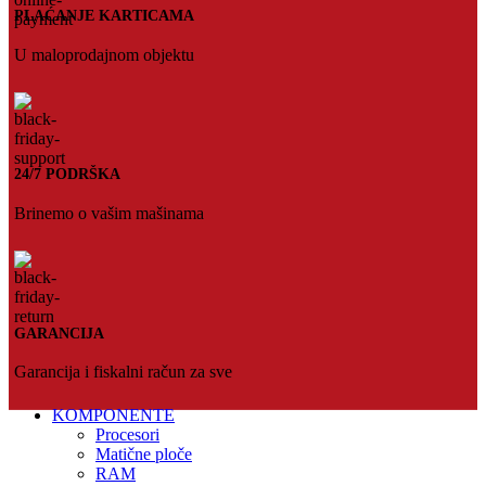
PLAĆANJE KARTICAMA
U maloprodajnom objektu
24/7 PODRŠKA
Brinemo o vašim mašinama
GARANCIJA
Garancija i fiskalni račun za sve
KOMPONENTE
Procesori
Matične ploče
RAM