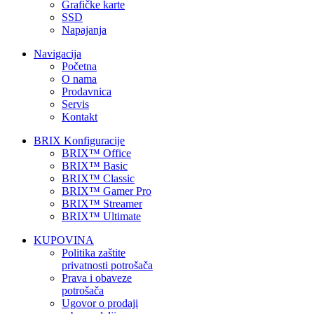
Grafičke karte
SSD
Napajanja
Navigacija
Početna
O nama
Prodavnica
Servis
Kontakt
BRIX Konfiguracije
BRIX™ Office
BRIX™ Basic
BRIX™ Classic
BRIX™ Gamer Pro
BRIX™ Streamer
BRIX™ Ultimate
KUPOVINA
Politika zaštite
privatnosti potrošača
Prava i obaveze
potrošača
Ugovor o prodaji