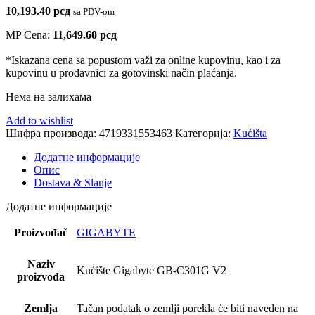
10,193.40
рсд
sa PDV-om
MP Cena:
11,649.60
рсд
*Iskazana cena sa popustom važi za online kupovinu, kao i za
kupovinu u prodavnici za gotovinski način plaćanja.
Нема на залихама
Add to wishlist
Шифра производа:
4719331553463
Категорија:
Kućišta
Додатне информације
Опис
Dostava & Slanje
Додатне информације
Proizvođač
GIGABYTE
Naziv
Kućište Gigabyte GB-C301G V2
proizvoda
Zemlja
Tačan podatak o zemlji porekla će biti naveden na