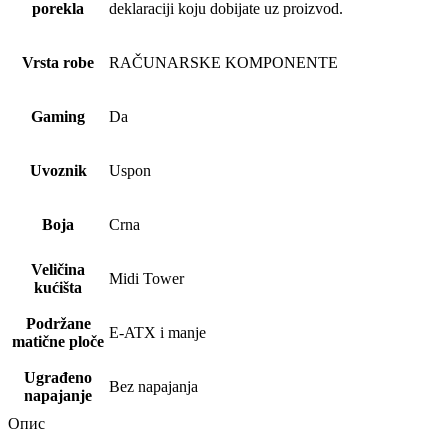
porekla
deklaraciji koju dobijate uz proizvod.
Vrsta robe
RAČUNARSKE KOMPONENTE
Gaming
Da
Uvoznik
Uspon
Boja
Crna
Veličina
Midi Tower
kućišta
Podržane
E-ATX i manje
matične ploče
Ugrađeno
Bez napajanja
napajanje
Опис