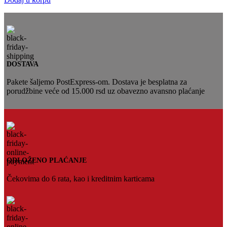
DOSTAVA
Pakete šaljemo PostExpress-om. Dostava je besplatna za
porudžbine veće od 15.000 rsd uz obavezno avansno plaćanje
ODLOŽENO PLAĆANJE
Čekovima do 6 rata, kao i kreditnim karticama