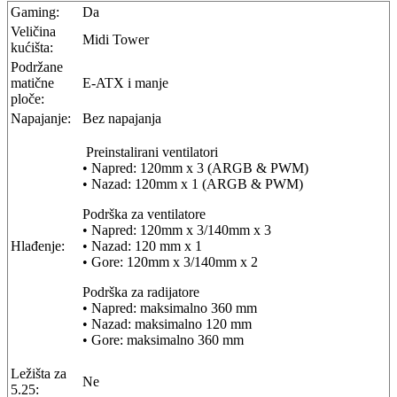
Gaming:
Da
Veličina
Midi Tower
kućišta:
Podržane
matične
E-ATX i manje
ploče:
Napajanje:
Bez napajanja
Preinstalirani ventilatori
• Napred: 120mm x 3 (ARGB & PWM)
• Nazad: 120mm x 1 (ARGB & PWM)
Podrška za ventilatore
• Napred: 120mm x 3/140mm x 3
Hlađenje:
• Nazad: 120 mm x 1
• Gore: 120mm x 3/140mm x 2
Podrška za radijatore
• Napred: maksimalno 360 mm
• Nazad: maksimalno 120 mm
• Gore: maksimalno 360 mm
Ležišta za
Ne
5.25: