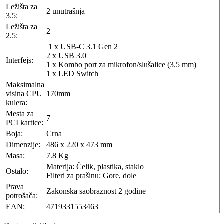
Ležišta za
2 unutrašnja
3.5:
Ležišta za
2
2.5:
1 x USB-C 3.1 Gen 2
2 x USB 3.0
Interfejs:
1 x Kombo port za mikrofon/slušalice (3.5 mm)
1 x LED Switch
Maksimalna
visina CPU
170mm
kulera:
Mesta za
7
PCI kartice:
Boja:
Crna
Dimenzije:
486 x 220 x 473 mm
Masa:
7.8 Kg
Materija: Čelik, plastika, staklo
Ostalo:
Filteri za prašinu: Gore, dole
Prava
Zakonska saobraznost 2 godine
potrošača:
EAN:
4719331553463