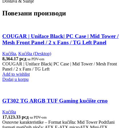
Dostava & Slanje
Повезани производи
COUGAR | Uniface Black| PC Case | Mid Tower /
Mesh Front Panel / 2 x Fans / TG Left Panel
Kućišta
,
Kućišta (Desktop)
8,364.17
рсд
sa PDV-om
COUGAR | Uniface Black| PC Case | Mid Tower / Mesh Front
Panel / 2 x Fans / TG Left
Add to wishlist
Dodaj u korpu
GT302 TG ARGB TUF Gaming kućište crno
Kućišta
17,123.33
рсд
sa PDV-om
Osnovne karakteristike – Format kućišta: Mid Tower Podržani
formati matičnih ploča: ATX,E-ATX,microATX,Mini-ITX