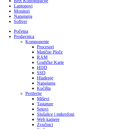
Brix Konfiguracije
Laptopovi
Monitori
Napajanja
Softver
Početna
Prodavnica
Komponente
Procesori
Matične Ploče
RAM
Grafičke Karte
HDD
SSD
Hlađenje
Napajanja
Kućišta
Periferije
Miševi
Tastature
Setovi
Slušalice i mikrofoni
Web kamere
Zvučnici