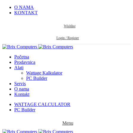
O NAMA
KONTAKT
Wishlist
Login / Register
Početna
Prodavnica
Alati
Wattage Kalkulator
PC Builder
Servis
O nama
Kontakt
WATTAGE CALCULATOR
PC Builder
Menu