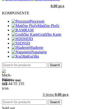
0.00
рсд
KOMPONENTE
Procesori
Matične Ploče
RAM
Grafičke Karte
HDD
SSD
Hlađenje
Napajanja
Kućišta
Search
Pozovite nas:
011 44 55 155
0
items
0.00
рсд
Search
Sold out