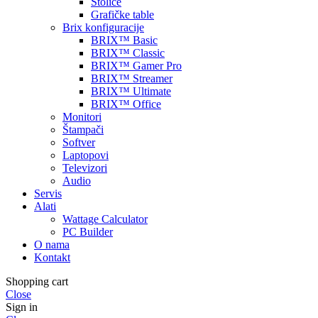
Stolice
Grafičke table
Brix konfiguracije
BRIX™ Basic
BRIX™ Classic
BRIX™ Gamer Pro
BRIX™ Streamer
BRIX™ Ultimate
BRIX™ Office
Monitori
Štampači
Softver
Laptopovi
Televizori
Audio
Servis
Alati
Wattage Calculator
PC Builder
O nama
Kontakt
Shopping cart
Close
Sign in