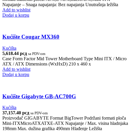
Napajanje – Snaga napajanja: Bez napajanja Unutrašnja ležišta
Add to wishlist
Dodaj u korpu
Kućište Cougar MX360
Kućišta
5,618.44
рсд
sa PDV-om
Case Form Factor Mid Tower Motherboard Type Mini ITX / Micro
ATX / ATX Dimensions (WxHxD) 210 x 460 x
Add to wishlist
Dodaj u korpu
Kućište Gigabyte GB-AC700G
Kućišta
37,157.40
рсд
sa PDV-om
Proizvođač GIGABYTE Format BigTower Podržani formati ploča
Mini-ITXMicroATXATXE-ATX Napajanje / Max. visina hladnjaka
198mm Max. dužina grafika 490mm Hlađenje Ležišta