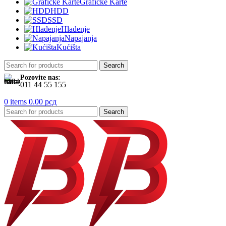
Grafičke Karte
HDD
SSD
Hlađenje
Napajanja
Kućišta
Search
Pozovite nas:
011 44 55 155
0
items
0.00
рсд
Search