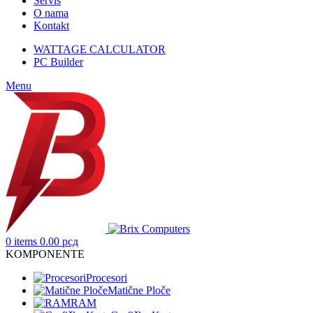
Servis
O nama
Kontakt
WATTAGE CALCULATOR
PC Builder
Menu
0
items
0.00
рсд
KOMPONENTE
Procesori
Matične Ploče
RAM