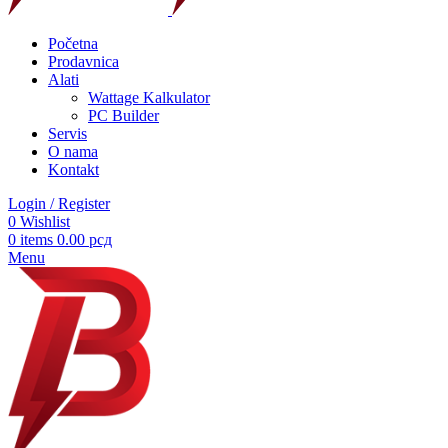
Početna
Prodavnica
Alati
Wattage Kalkulator
PC Builder
Servis
O nama
Kontakt
Login / Register
0
Wishlist
0
items
0.00
рсд
Menu