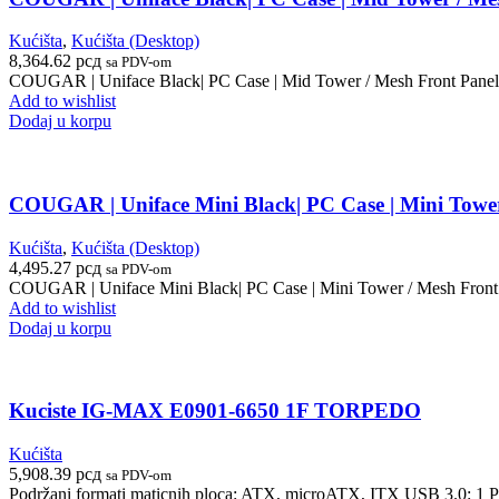
Kućišta
,
Kućišta (Desktop)
8,364.62
рсд
sa PDV-om
COUGAR | Uniface Black| PC Case | Mid Tower / Mesh Front Panel /
Add to wishlist
Dodaj u korpu
COUGAR | Uniface Mini Black| PC Case | Mini Tower
Kućišta
,
Kućišta (Desktop)
4,495.27
рсд
sa PDV-om
COUGAR | Uniface Mini Black| PC Case | Mini Tower / Mesh Front 
Add to wishlist
Dodaj u korpu
Kuciste IG-MAX E0901-6650 1F TORPEDO
Kućišta
5,908.39
рсд
sa PDV-om
Podržani formati maticnih ploca: ATX, microATX, ITX USB 3.0: 1 