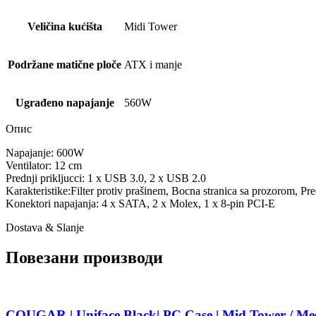
Veličina kućišta
Midi Tower
Podržane matične ploče
ATX i manje
Ugrađeno napajanje
560W
Опис
Napajanje: 600W
Ventilator: 12 cm
Prednji prikljucci: 1 x USB 3.0, 2 x USB 2.0
Karakteristike:Filter protiv prašinem, Bocna stranica sa prozorom, Pr
Konektori napajanja: 4 x SATA, 2 x Molex, 1 x 8-pin PCI-E
Dostava & Slanje
Повезани производи
COUGAR | Uniface Black| PC Case | Mid Tower / Mesh