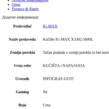
Додатне информације
Опис
Dostava & Slanje
Додатне информације
Proizvođač
IG-MAX
Naziv proizvoda
Kućište IG-MAX X3302-5600L
Zemlja porekla
Tačan podatak o zemlji porekla će biti nave
Vrsta robe
KUĆIŠTA i NAPAJANJA
Uvoznik
INFOGRAF-GOTI
Gaming
Ne
Boja
Crna