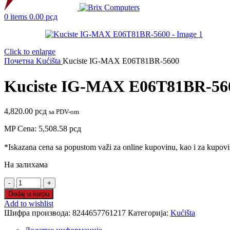
0
items
0.00
рсд
Click to enlarge
Почетна
Kućišta
Kuciste IG-MAX E06T81BR-5600
Kuciste IG-MAX E06T81BR-56
4,820.00
рсд
sa PDV-om
MP Cena:
5,508.58
рсд
*Iskazana cena sa popustom važi za online kupovinu, kao i za kupovin
На залихама
Kuciste
IG-
Dodaj u korpu
MAX
Add to wishlist
E06T81BR-
Шифра производа:
8244657761217
Категорија:
Kućišta
5600
количина