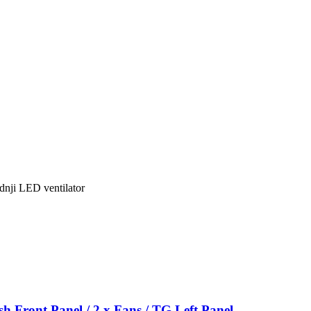
ednji LED ventilator
 Front Panel / 2 x Fans / TG Left Panel