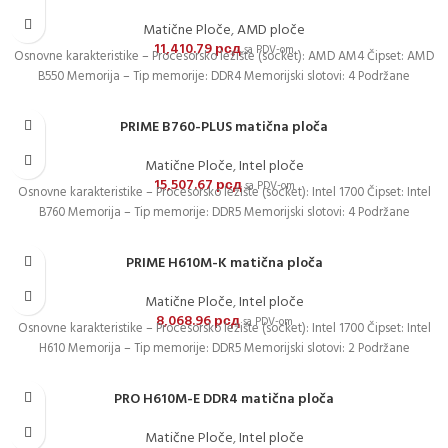
Matične Ploče
,
AMD ploče
11,410.79
рсд
sa PDV-om
Osnovne karakteristike – Procesorsko ležište (socket): AMD AM4 Čipset: AMD
B550 Memorija – Tip memorije: DDR4 Memorijski slotovi: 4 Podržane
PRIME B760-PLUS matična ploča
Matične Ploče
,
Intel ploče
15,507.67
рсд
sa PDV-om
Osnovne karakteristike – Procesorsko ležište (socket): Intel 1700 Čipset: Intel
B760 Memorija – Tip memorije: DDR5 Memorijski slotovi: 4 Podržane
PRIME H610M-K matična ploča
Matične Ploče
,
Intel ploče
8,068.96
рсд
sa PDV-om
Osnovne karakteristike – Procesorsko ležište (socket): Intel 1700 Čipset: Intel
H610 Memorija – Tip memorije: DDR5 Memorijski slotovi: 2 Podržane
PRO H610M-E DDR4 matična ploča
Matične Ploče
,
Intel ploče