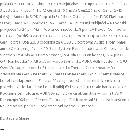
priključci: 1x HDMI 2.1 Ukupno USB priključaka: 13 Ukupno USB-C priključaka:
3 USB 3.2 priključci: 1 (Tip C) Gen2x2,10 (Tip A) Gen2,2 (Tip C) Gen2 RJ-45
(LAN): 1 Audio: 1x S/PDIF optički,5x 3.5mm Ostali priključci: BIOS Flashback
taster,Clear CMOS prekidač,Wi-Fi Module Unutrašnji priključci – Naponski
priključci: 1 x 24 pin Main Power connector,1x 8 pin 12V Power Connector
USB 3.2: 1 (podrška za 1 USB 3.2 Gen 2×2 Tip C porta),1 (podrška za 2 USB 3.2
Gen 1 porta) USB 2.0: 3 (podrška za 6 USB 2.0 portova) Audio: Front panel
audio Ostali priključci: 1 x 20-3 pin System Panel header with Chassis intrude
function,1 x 4-pin AIO Pump header,1 x 4-pin CPU Fan header,1 x 4-pin CPU
OPT Fan header,1 x Alteration Mode Switch,1 x AURA RGB header,1 x CPU
Over Voltage jumper,1 x Start button,1 x Thermal Sensor header,3 x
Addressable Gen 2 headers,5x Chassis Fan headers (4-pin),Thermal sensor
konektor Napomena: Za iskorišćavanje određenih internih konektora
potrebni su dodatni bracket-i ili priključci na kućištu Ostale karakteristike –
Podržane tehnologije: AURA Sync Fizičke karakteristike – Format: ATX
Dimenzije: 305mm x 244mm Pakovanje: Full box retail Stanje: Nekorišćeno
Reklamacioni period – Reklamacioni period: 36 meseci
Dostava & Slanje