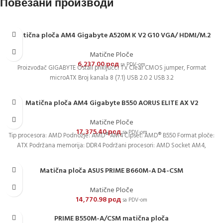
Повезани производи
Matična ploča AM4 Gigabyte A520M K V2 G10 VGA/ HDMI/M.2
Matične Ploče
6,237.00
рсд
sa PDV-om
Proizvođač GIGABYTE Ostali priključci 1 x Clear CMOS jumper, Format
microATX Broj kanala 8 (7.1) USB 2.0 2 USB 3.2
Matična ploča AM4 Gigabyte B550 AORUS ELITE AX V2
Matične Ploče
17,375.40
рсд
sa PDV-om
Tip procesora: AMD Podnožje: AMD® AM4 Čipset: AMD® B550 Format ploče:
ATX Podržana memorija: DDR4 Podržani procesori: AMD Socket AM4,
Matična ploča ASUS PRIME B660M-A D4-CSM
Matične Ploče
14,770.98
рсд
sa PDV-om
PRIME B550M-A/CSM matična ploča