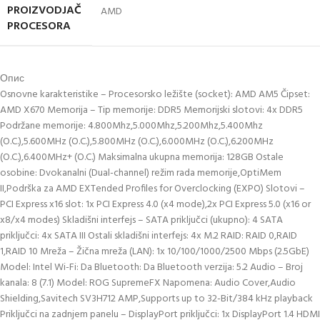
PROIZVODJAČ
AMD
PROCESORA
Опис
Osnovne karakteristike – Procesorsko ležište (socket): AMD AM5 Čipset:
AMD X670 Memorija – Tip memorije: DDR5 Memorijski slotovi: 4x DDR5
Podržane memorije: 4.800Mhz,5.000Mhz,5.200Mhz,5.400Mhz
(O.C.),5.600MHz (O.C.),5.800MHz (O.C.),6.000MHz (O.C.),6.200MHz
(O.C.),6.400MHz+ (O.C.) Maksimalna ukupna memorija: 128GB Ostale
osobine: Dvokanalni (Dual-channel) režim rada memorije,OptiMem
II,Podrška za AMD EXTended Profiles for Overclocking (EXPO) Slotovi –
PCI Express x16 slot: 1x PCI Express 4.0 (x4 mode),2x PCI Express 5.0 (x16 or
x8/x4 modes) Skladišni interfejs – SATA priključci (ukupno): 4 SATA
priključci: 4x SATA III Ostali skladišni interfejs: 4x M.2 RAID: RAID 0,RAID
1,RAID 10 Mreža – Žična mreža (LAN): 1x 10/100/1000/2500 Mbps (2.5GbE)
Model: Intel Wi-Fi: Da Bluetooth: Da Bluetooth verzija: 5.2 Audio – Broj
kanala: 8 (7.1) Model: ROG SupremeFX Napomena: Audio Cover,Audio
Shielding,Savitech SV3H712 AMP,Supports up to 32-Bit/384 kHz playback
Priključci na zadnjem panelu – DisplayPort priključci: 1x DisplayPort 1.4 HDMI