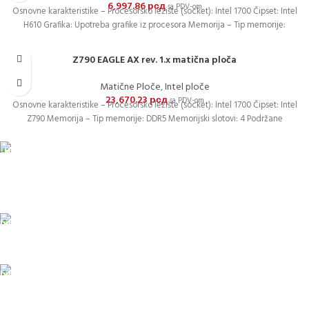
6,997.86
рсд
sa PDV-om
Osnovne karakteristike – Procesorsko ležište (socket): Intel 1700 Čipset: Intel
H610 Grafika: Upotreba grafike iz procesora Memorija – Tip memorije:
Z790 EAGLE AX rev. 1.x matična ploča
Matične Ploče
,
Intel ploče
23,670.23
рсд
sa PDV-om
Osnovne karakteristike – Procesorsko ležište (socket): Intel 1700 Čipset: Intel
Z790 Memorija – Tip memorije: DDR5 Memorijski slotovi: 4 Podržane
DOSTAVA
Pakete šaljemo PostExpress-om. Dostava je besplatna za
porudžbine veće od 15.000 rsd uz obavezno avansno plaćanje
ODLOŽENO PLAĆANJE
Čekovima do 6 rata, kao i kreditnim karticama
PLAĆANJE KARTICAMA
U maloprodajnom objektu