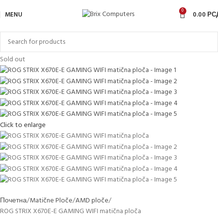
0
MENU
0.00
РС
Sold out
Click to enlarge
Почетна
Matične Ploče
AMD ploče
ROG STRIX X670E-E GAMING WIFI matična ploča