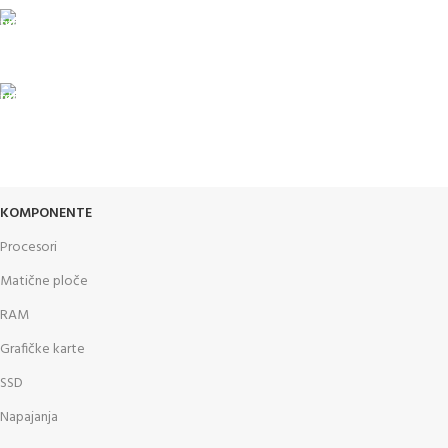
24/7 PODRŠKA
Brinemo o vašim mašinama
GARANCIJA
Garancija i fiskalni račun za sve
KOMPONENTE
Procesori
Matične ploče
RAM
Grafičke karte
SSD
Napajanja