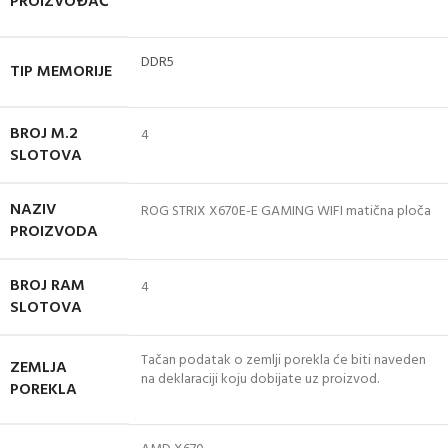
PROIZVOĐAČ
DDR5
TIP MEMORIJE
BROJ M.2
4
SLOTOVA
NAZIV
ROG STRIX X670E-E GAMING WIFI matična ploča
PROIZVODA
BROJ RAM
4
SLOTOVA
Tačan podatak o zemlji porekla će biti naveden
ZEMLJA
na deklaraciji koju dobijate uz proizvod.
POREKLA