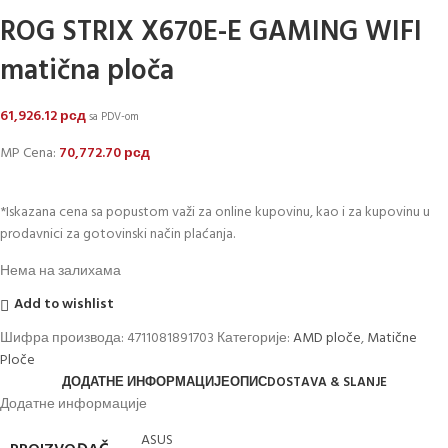
ROG STRIX X670E-E GAMING WIFI
matična ploča
61,926.12
рсд
sa PDV-om
MP Cena:
70,772.70
рсд
*Iskazana cena sa popustom važi za online kupovinu, kao i za kupovinu u
prodavnici za gotovinski način plaćanja.
Нема на залихама
Add to wishlist
Шифра производа:
4711081891703
Категорије:
AMD ploče
,
Matične
Ploče
ДОДАТНЕ ИНФОРМАЦИЈЕ
ОПИС
DOSTAVA & SLANJE
Додатне информације
ASUS