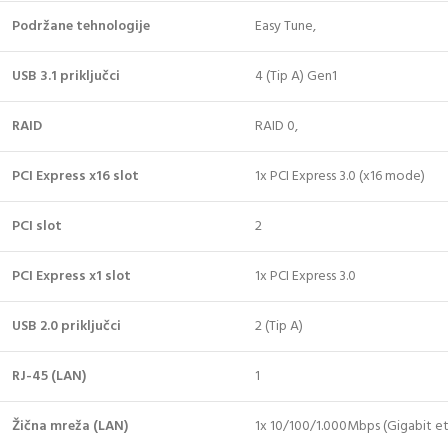
Podržane tehnologije
Easy Tune,
USB 3.1 priključci
4 (Tip A) Gen1
RAID
RAID 0,
PCI Express x16 slot
1x PCI Express 3.0 (x16 mode)
PCI slot
2
PCI Express x1 slot
1x PCI Express 3.0
USB 2.0 priključci
2 (Tip A)
RJ-45 (LAN)
1
Žična mreža (LAN)
1x 10/100/1.000Mbps (Gigabit e