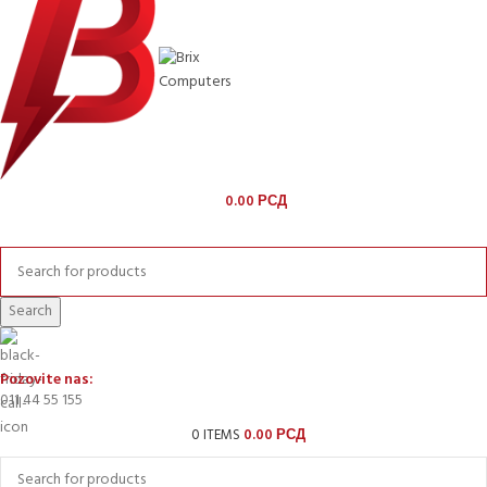
0.00
РСД
KOMPONENTE
Search
Pozovite nas:
011 44 55 155
0
ITEMS
0.00
РСД