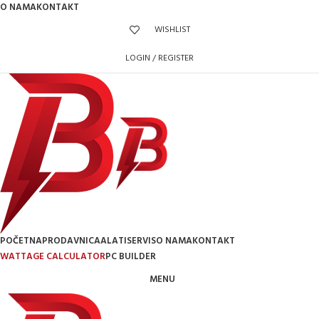
O NAMA
KONTAKT
WISHLIST
LOGIN / REGISTER
POČETNA
PRODAVNICA
ALATI
SERVIS
O NAMA
KONTAKT
WATTAGE CALCULATOR
PC BUILDER
MENU