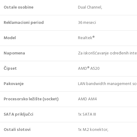
Ostale osobine
Dual Channel,
Reklamacioni period
36 meseci
Model
Realtek®
Napomena
Za iskorišćavanje određenih inter
Čipset
AMD® A520
Pakovanje
LAN bandwidth management so
Procesorsko ležište (socket)
AMD AM4
SATA priključci
1x SATA III
Ostali slotovi
1x M.2 konektor,