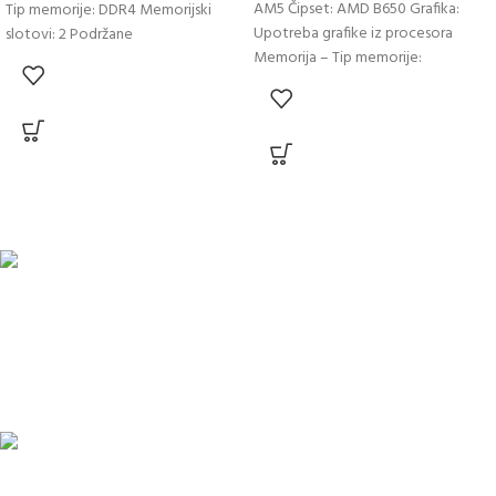
AM5 Čipset: AMD B650 Grafika:
Tip memorije: DDR4 Memorijski
Upotreba grafike iz procesora
slotovi: 2 Podržane
Memorija – Tip memorije:
DOSTAVA
Pakete šaljemo PostExpress-om. Dostava je besplatna za porudžbine veće
od 15.000 rsd uz obavezno avansno plaćanje