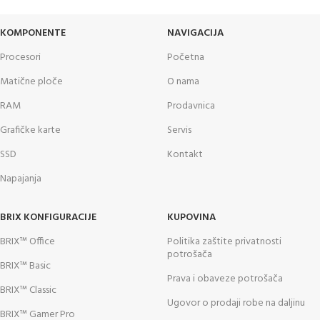
KOMPONENTE
NAVIGACIJA
Procesori
Početna
Matične ploče
O nama
RAM
Prodavnica
Grafičke karte
Servis
SSD
Kontakt
Napajanja
BRIX KONFIGURACIJE
KUPOVINA
BRIX™ Office
Politika zaštite privatnosti
potrošača
BRIX™ Basic
Prava i obaveze potrošača
BRIX™ Classic
Ugovor o prodaji robe na daljinu
BRIX™ Gamer Pro