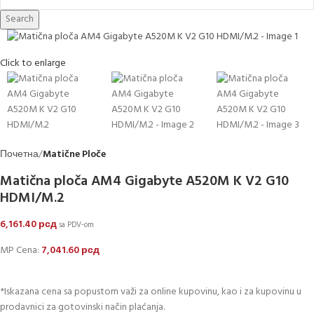
Search
Click to enlarge
Почетна
Matične Ploče
Matična ploča AM4 Gigabyte A520M K V2 G10
HDMI/M.2
6,161.40
рсд
sa PDV-om
MP Cena:
7,041.60
рсд
*Iskazana cena sa popustom važi za online kupovinu, kao i za kupovinu u
prodavnici za gotovinski način plaćanja.