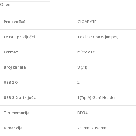
Опис
Proizvođač
GIGABYTE
Ostali priključci
1 x Clear CMOS jumper,
Format
microATX
Broj kanala
8 (7.1)
USB 2.0
2
USB 3.2 priključci
1 (Tip A) Gen1 Header
Tip memorije
DDR4
Dimenzije
233mm x 198mm