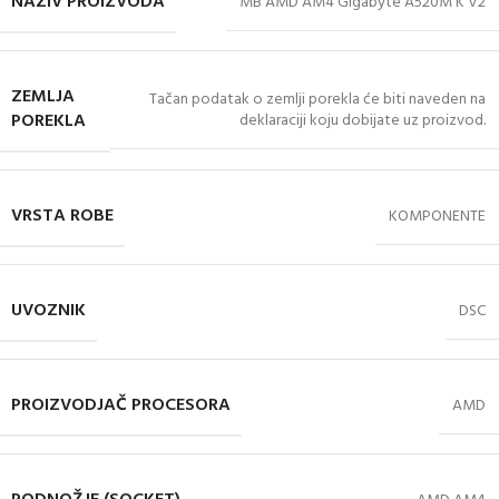
NAZIV PROIZVODA
MB AMD AM4 Gigabyte A520M K V2
ZEMLJA
Tačan podatak o zemlji porekla će biti naveden na
POREKLA
deklaraciji koju dobijate uz proizvod.
VRSTA ROBE
KOMPONENTE
UVOZNIK
DSC
PROIZVODJAČ PROCESORA
AMD