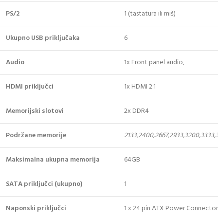
PS/2
1 (tastatura ili miš)
Ukupno USB priključaka
6
Audio
1x Front panel audio,
HDMI priključci
1x HDMI 2.1
Memorijski slotovi
2x DDR4
Podržane memorije
2133,2400,2667,2933,3200,3333
Maksimalna ukupna memorija
64GB
SATA priključci (ukupno)
1
Naponski priključci
1 x 24 pin ATX Power Connector