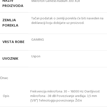
NAZIV
Mikrofon Genesis Radium 300 XLR
PROIZVODA
Tačan podatak o zemlji porekla će biti naveden na
ZEMLJA
deklaraciji koju dobijate uz proizvod.
POREKLA
GAMING
VRSTA ROBE
Uspon
UVOZNIK
Опис
Frekvencija mikrofona: 30 – 16000 Hz Osetljivost
Opis
mikrofona: -38 dB Povezivanje uređaja: 3,5 mm
(1/8″) Tehnologija povezivanja: Žični