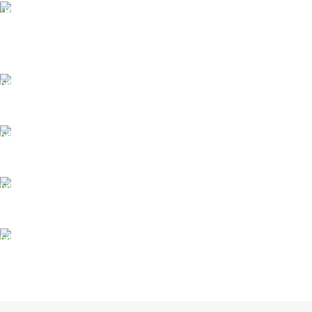
DOSTAVA
Pakete šaljemo PostExpress-om. Dostava je besplatna za
porudžbine veće od 15.000 rsd uz obavezno avansno plaćanje
ODLOŽENO PLAĆANJE
Čekovima do 6 rata, kao i kreditnim karticama
PLAĆANJE KARTICAMA
U maloprodajnom objektu
24/7 PODRŠKA
Brinemo o vašim mašinama
GARANCIJA
Garancija i fiskalni račun za sve