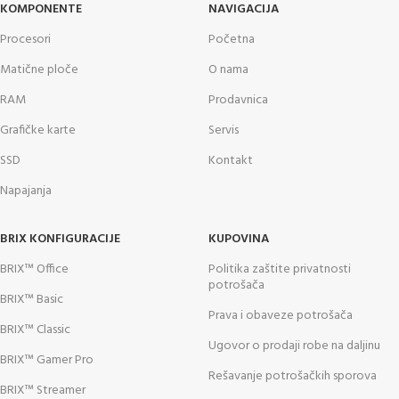
KOMPONENTE
NAVIGACIJA
Procesori
Početna
Matične ploče
O nama
RAM
Prodavnica
Grafičke karte
Servis
SSD
Kontakt
Napajanja
BRIX KONFIGURACIJE
KUPOVINA
BRIX™ Office
Politika zaštite privatnosti
potrošača
BRIX™ Basic
Prava i obaveze potrošača
BRIX™ Classic
Ugovor o prodaji robe na daljinu
BRIX™ Gamer Pro
Rešavanje potrošačkih sporova
BRIX™ Streamer