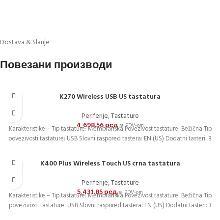
Dostava & Slanje
Повезани производи
K270 Wireless USB US tastatura
Periferije
,
Tastature
4,698.56
рсд
sa PDV-om
Karakteristike – Tip tastature: Membranska Povezivost tastature: Bežična Tip
povezivosti tastature: USB Slovni raspored tastera: EN (US) Dodatni tasteri: 8
K400 Plus Wireless Touch US crna tastatura
Periferije
,
Tastature
5,431.85
рсд
sa PDV-om
Karakteristike – Tip tastature: Membranska Povezivost tastature: Bežična Tip
povezivosti tastature: USB Slovni raspored tastera: EN (US) Dodatni tasteri: 3