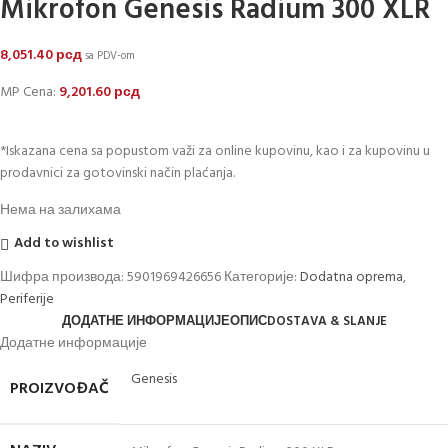
Mikrofon Genesis Radium 300 XLR
8,051.40
рсд
sa PDV-om
MP Cena:
9,201.60
рсд
*Iskazana cena sa popustom važi za online kupovinu, kao i za kupovinu u
prodavnici za gotovinski način plaćanja.
Нема на залихама
Add to wishlist
Шифра производа:
5901969426656
Категорије:
Dodatna oprema
,
Periferije
ДОДАТНЕ ИНФОРМАЦИЈЕ
ОПИС
DOSTAVA & SLANJE
Додатне информације
Genesis
PROIZVOĐAČ