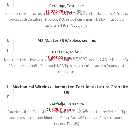
Periferije
,
Tastature
12,070.78
рсд
sa PDV-om
Karakteristike – Tip tastature: Membranska Povezivost tastature: Bežična Tip
povezivosti tastature: Bluetooth®,USB bežični prijemnik Slovni raspored
tastera: EN (US) Napajanje:
MX Master 3S Wireless sivi miš
Periferije
,
Miševi
15,695.20
рсд
sa PDV-om
Karakteristike – Povezivost miša: Bežični Frekventni opseg: 2.4GHz Domet: Do
10m Interfejs miša: Bluetooth,USB Tip senzora miša: Laserski Podesivost
rezolucije:
MX Mechanical Wireless Illuminated Tactile tastatura Graphite
US
Periferije
,
Tastature
21,425.11
рсд
sa PDV-om
Karakteristike – Tip tastature: Mehanička Povezivost tastature: Bežična Tip
povezivosti tastature: Bluetooth®,Logi Bolt USB receiver Slovni raspored
tastera: EN (US)