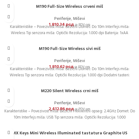
M190 Full-Size Wireless crveni miš
Periferije
,
Miševi
1,810.34
рсд
sa PDV-om
Karakteristike – Povezivost miša: Bežični Domet: Do 10m Interfejs miša:
Wireless Tip senzora miša: Optički Rezolucija: 1.000 dpi Baterija: 1xAA
M190 Full-Size Wireless sivi miš
Periferije
,
Miševi
1,810.62
рсд
sa PDV-om
Karakteristike – Povezivost miša: Bežični Domet: Do 10m Interfejs miša:
Wireless Tip senzora miša: Optički Rezolucija: 1.000 dpi Dodatni tasteri:
M220 Silent Wireless crni miš
Periferije
,
Miševi
2,412.86
рсд
sa PDV-om
Karakteristike – Povezivost miša: Bežični Frekventni opseg: 2.4GHz Domet: Do
10m Interfejs miša: USB Tip senzora miša: Optički Rezolucija: 1.000
MX Keys Mini Wireless Illuminated tastatura Graphite US