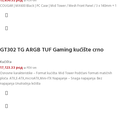
15,856.32
рсд
sa PDV-om
COUGAR | MX600 Black | PC Case | Mid Tower / Mesh Front Panel / 3 x 140mm + 1
GT302 TG ARGB TUF Gaming kućište crno
Kućišta
17,123.33
рсд
sa PDV-om
Osnovne karakteristike – Format kućišta: Mid Tower Podržani formati matičnih
ploča: ATX,E-ATX,microATX,Mini-ITX Napajanje – Snaga napajanja: Bez
napajanja Unutrašnja ležišta