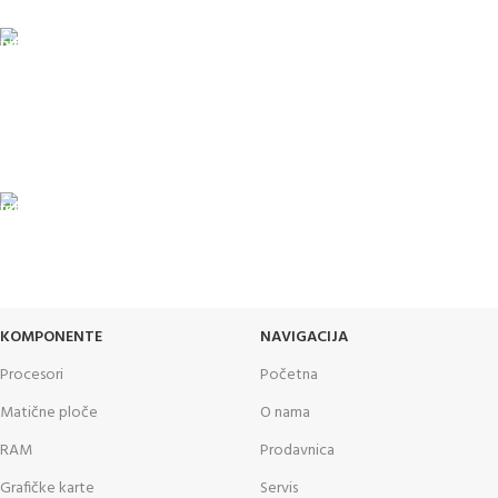
PLAĆANJE KARTICAMA
U maloprodajnom objektu
24/7 PODRŠKA
Brinemo o vašim mašinama
GARANCIJA
Garancija i fiskalni račun za sve
KOMPONENTE
NAVIGACIJA
Procesori
Početna
Matične ploče
O nama
RAM
Prodavnica
Grafičke karte
Servis