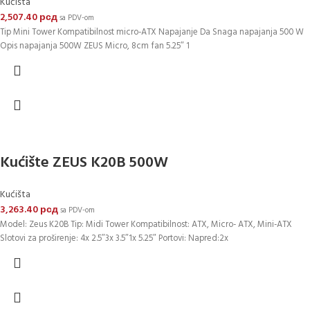
Kućišta
2,507.40
рсд
sa PDV-om
Tip Mini Tower Kompatibilnost micro-ATX Napajanje Da Snaga napajanja 500 W
Opis napajanja 500W ZEUS Micro, 8cm fan 5.25″ 1
Kućište ZEUS K20B 500W
Kućišta
3,263.40
рсд
sa PDV-om
Model: Zeus K20B Tip: Midi Tower Kompatibilnost: ATX, Micro- ATX, Mini-ATX
Slotovi za proširenje: 4x 2.5″3x 3.5″1x 5.25″ Portovi: Napred:2x