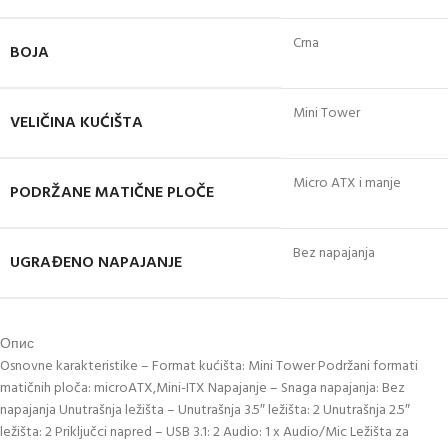
Crna
BOJA
Mini Tower
VELIČINA KUĆIŠTA
Micro ATX i manje
PODRŽANE MATIČNE PLOČE
Bez napajanja
UGRAĐENO NAPAJANJE
Опис
Osnovne karakteristike – Format kućišta: Mini Tower Podržani formati
matičnih ploča: microATX,Mini-ITX Napajanje – Snaga napajanja: Bez
napajanja Unutrašnja ležišta – Unutrašnja 3.5″ ležišta: 2 Unutrašnja 2.5″
ležišta: 2 Priključci napred – USB 3.1: 2 Audio: 1 x Audio/Mic Ležišta za