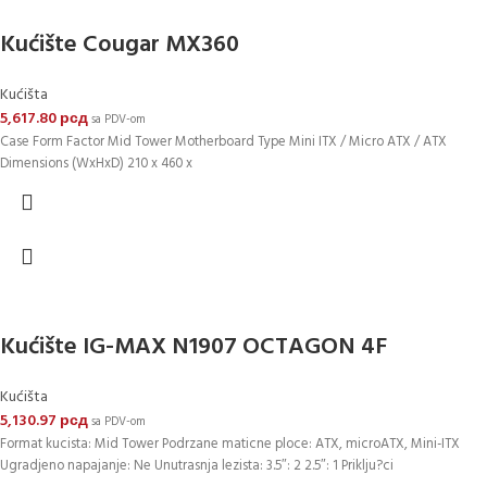
Kućište Cougar MX360
Kućišta
5,617.80
рсд
sa PDV-om
Case Form Factor Mid Tower Motherboard Type Mini ITX / Micro ATX / ATX
Dimensions (WxHxD) 210 x 460 x
Kućište IG-MAX N1907 OCTAGON 4F
Kućišta
5,130.97
рсд
sa PDV-om
Format kucista: Mid Tower Podrzane maticne ploce: ATX, microATX, Mini-ITX
Ugradjeno napajanje: Ne Unutrasnja lezista: 3.5″: 2 2.5″: 1 Priklju?ci