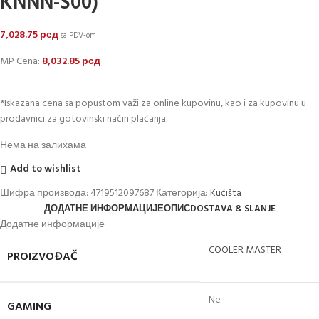
KNNN-S00)
7,028.75
рсд
sa PDV-om
MP Cena:
8,032.85
рсд
*Iskazana cena sa popustom važi za online kupovinu, kao i za kupovinu u
prodavnici za gotovinski način plaćanja.
Нема на залихама
Add to wishlist
Шифра производа:
4719512097687
Категорија:
Kućišta
ДОДАТНЕ ИНФОРМАЦИЈЕ
ОПИС
DOSTAVA & SLANJE
Додатне информације
COOLER MASTER
PROIZVOĐAČ
Ne
GAMING