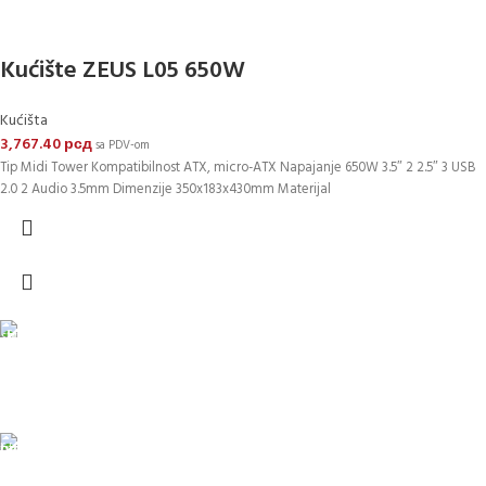
Kućište ZEUS L05 650W
Kućišta
3,767.40
рсд
sa PDV-om
Tip Midi Tower Kompatibilnost ATX, micro-ATX Napajanje 650W 3.5″ 2 2.5″ 3 USB
2.0 2 Audio 3.5mm Dimenzije 350x183x430mm Materijal
DOSTAVA
Pakete šaljemo PostExpress-om. Dostava je besplatna za
porudžbine veće od 15.000 rsd uz obavezno avansno plaćanje
ODLOŽENO PLAĆANJE
Čekovima do 6 rata, kao i kreditnim karticama