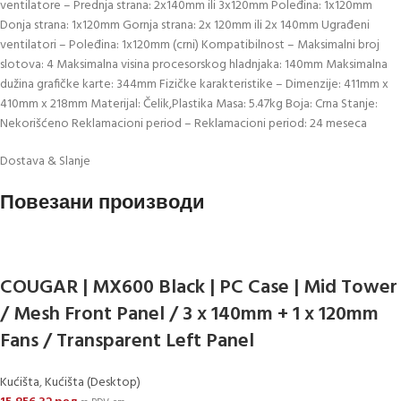
ventilatore – Prednja strana: 2x140mm ili 3x120mm Poleđina: 1x120mm
Donja strana: 1x120mm Gornja strana: 2x 120mm ili 2x 140mm Ugrađeni
ventilatori – Poleđina: 1x120mm (crni) Kompatibilnost – Maksimalni broj
slotova: 4 Maksimalna visina procesorskog hladnjaka: 140mm Maksimalna
dužina grafičke karte: 344mm Fizičke karakteristike – Dimenzije: 411mm x
410mm x 218mm Materijal: Čelik,Plastika Masa: 5.47kg Boja: Crna Stanje:
Nekorišćeno Reklamacioni period – Reklamacioni period: 24 meseca
Dostava & Slanje
Повезани производи
COUGAR | MX600 Black | PC Case | Mid Tower
/ Mesh Front Panel / 3 x 140mm + 1 x 120mm
Fans / Transparent Left Panel
Kućišta
,
Kućišta (Desktop)