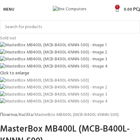
0
MENU
0.00
РС
Sold out
Click to enlarge
Почетна
Kućišta
MasterBox MB400L (MCB-B400L-KNNN-S00)
MasterBox MB400L (MCB-B400L-