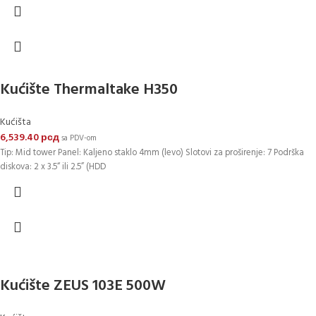
Kućište Thermaltake H350
Kućišta
6,539.40
рсд
sa PDV-om
Tip: Mid tower Panel: Kaljeno staklo 4mm (levo) Slotovi za proširenje: 7 Podrška
diskova: 2 x 3.5“ ili 2.5” (HDD
Kućište ZEUS 103E 500W