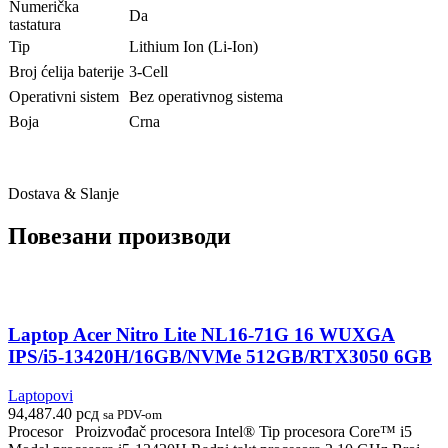
Numerička
Da
tastatura
Tip
Lithium Ion (Li-Ion)
Broj ćelija baterije
3-Cell
Operativni sistem
Bez operativnog sistema
Boja
Crna
Dostava & Slanje
Повезани производи
Laptop Acer Nitro Lite NL16-71G 16 WUXGA
IPS/i5-13420H/16GB/NVMe 512GB/RTX3050 6GB
Laptopovi
94,487.40
рсд
sa PDV-om
Procesor Proizvođač procesora Intel® Tip procesora Core™ i5