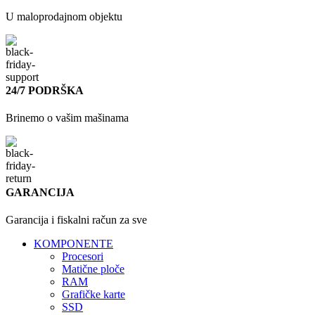
U maloprodajnom objektu
24/7 PODRŠKA
Brinemo o vašim mašinama
GARANCIJA
Garancija i fiskalni račun za sve
KOMPONENTE
Procesori
Matične ploče
RAM
Grafičke karte
SSD