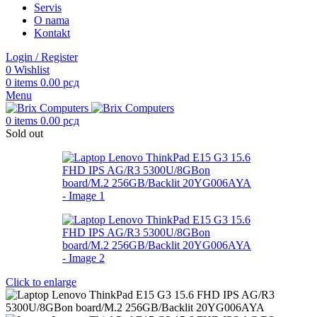
Servis
O nama
Kontakt
Login / Register
0
Wishlist
0
items
0.00
рсд
Menu
0
items
0.00
рсд
Sold out
Click to enlarge