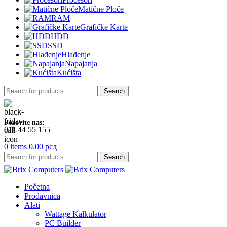
Matične Ploče
RAM
Grafičke Karte
HDD
SSD
Hlađenje
Napajanja
Kućišta
Search
Pozovite nas:
011 44 55 155
0
items
0.00
рсд
Search
Početna
Prodavnica
Alati
Wattage Kalkulator
PC Builder