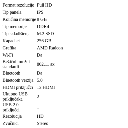
Format rezolucije
Full HD
Tip panela
IPS
Količina memorije
8 GB
Tip memorije
DDR4
Tip skladištenja
M.2 SSD
Kapacitet
256 GB
Grafika
AMD Radeon
Wi-Fi
Da
Bežični mrežni
802.11 ax
standardi
Bluetooth
Da
Bluetooth verzija
5.0
HDMI priključci
1x HDMI
Ukupno USB
2
priključaka
USB 2.0
1
priključci
Rezolucija
HD
Zvučnici
Stereo