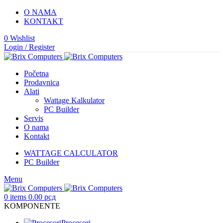
O NAMA
KONTAKT
0
Wishlist
Login / Register
Početna
Prodavnica
Alati
Wattage Kalkulator
PC Builder
Servis
O nama
Kontakt
WATTAGE CALCULATOR
PC Builder
Menu
0
items
0.00
рсд
KOMPONENTE
Procesori