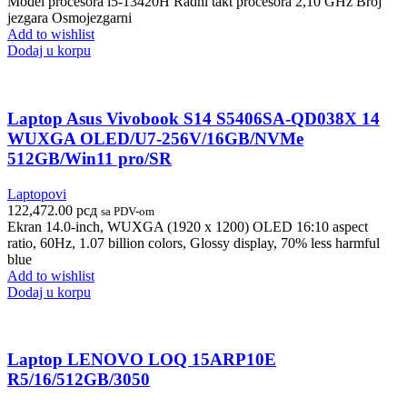
Model procesora i5-13420H Radni takt procesora 2,10 GHz Broj
jezgara Osmоjezgarni
Add to wishlist
Dodaj u korpu
Laptop Asus Vivobook S14 S5406SA-QD038X 14
WUXGA OLED/U7-256V/16GB/NVMe
512GB/Win11 pro/SR
Laptopovi
122,472.00
рсд
sa PDV-om
Ekran 14.0-inch, WUXGA (1920 x 1200) OLED 16:10 aspect
ratio, 60Hz, 1.07 billion colors, Glossy display, 70% less harmful
blue
Add to wishlist
Dodaj u korpu
Laptop LENOVO LOQ 15ARP10E
R5/16/512GB/3050