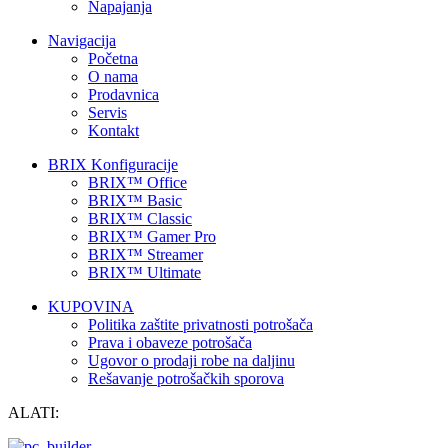
Napajanja
Navigacija
Početna
O nama
Prodavnica
Servis
Kontakt
BRIX Konfiguracije
BRIX™ Office
BRIX™ Basic
BRIX™ Classic
BRIX™ Gamer Pro
BRIX™ Streamer
BRIX™ Ultimate
KUPOVINA
Politika zaštite privatnosti potrošača
Prava i obaveze potrošača
Ugovor o prodaji robe na daljinu
Rešavanje potrošačkih sporova
ALATI: