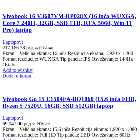
Vivobook 16 V3607VM-RP028X (16 inča WUXGA,
Core 7 240H, 32GB, SSD 1TB, RTX 5060, Win 11
Pro) laptop
Laptopovi
217,166.38
рсд
sa PDV-om
Ekran – Veličina ekrana: 16 inča Rezolucija ekrana: 1.920 x 1.200
Format rezolucije: WUXGA Tip panela: IPS Osvežavanje: 144Hz
Ostalo:
Add to wishlist
Dodaj u korpu
Vivobook Go 15 E1504FA-BQ1868 (15.6 inča FHD,
Ryzen 5 7520U, 16GB, SSD 512GB) laptop
Laptopovi
69,047.00
рсд
sa PDV-om
Ekran – Veličina ekrana: 15.6 inča Rezolucija ekrana: 1.920 x 1.080
Format rezolucije: Full HD Tip panela: LED Osvežavanje: 60Hz