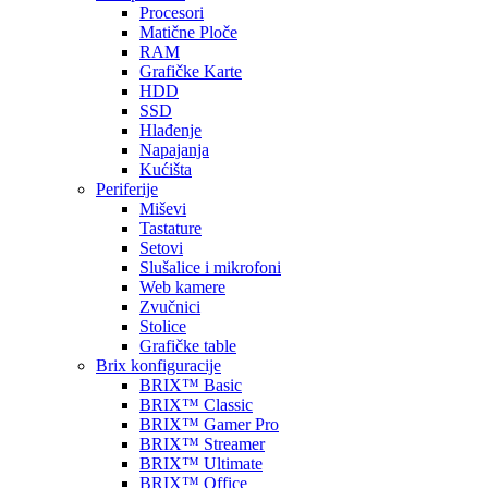
Procesori
Matične Ploče
RAM
Grafičke Karte
HDD
SSD
Hlađenje
Napajanja
Kućišta
Periferije
Miševi
Tastature
Setovi
Slušalice i mikrofoni
Web kamere
Zvučnici
Stolice
Grafičke table
Brix konfiguracije
BRIX™ Basic
BRIX™ Classic
BRIX™ Gamer Pro
BRIX™ Streamer
BRIX™ Ultimate
BRIX™ Office