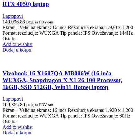
RTX 4050) laptop
Laptopovi
149,096.88
рсд
sa PDV-om
Ekran – Veličina ekrana: 16 inča Rezolucija ekrana: 1.920 x 1.200
Format rezolucije: WUXGA Tip panela: IPS Osvežavanje: 144Hz
Ostalo:
Add to wishlist
Dodaj u korpu
Vivobook 16 X1607QA-MB006W (16 inča
WUXGA, Snapdragon X X1 26 100 Processor,
16GB, SSD 512GB, Win11 Home) laptop
Laptopovi
109,365.80
рсд
sa PDV-om
Ekran – Veličina ekrana: 16 inča Rezolucija ekrana: 1.920 x 1.200
Format rezolucije: WUXGA Tip panela: IPS Osvežavanje: 60Hz
Ostalo:
Add to wishlist
Dodaj u korpu