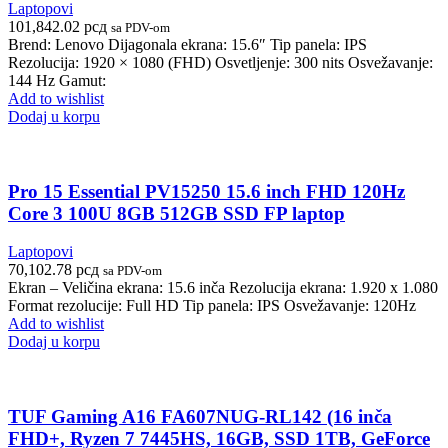
Laptopovi
101,842.02
рсд
sa PDV-om
Brend: Lenovo Dijagonala ekrana: 15.6″ Tip panela: IPS
Rezolucija: 1920 × 1080 (FHD) Osvetljenje: 300 nits Osvežavanje:
144 Hz Gamut:
Add to wishlist
Dodaj u korpu
Pro 15 Essential PV15250 15.6 inch FHD 120Hz
Core 3 100U 8GB 512GB SSD FP laptop
Laptopovi
70,102.78
рсд
sa PDV-om
Ekran – Veličina ekrana: 15.6 inča Rezolucija ekrana: 1.920 x 1.080
Format rezolucije: Full HD Tip panela: IPS Osvežavanje: 120Hz
Add to wishlist
Dodaj u korpu
TUF Gaming A16 FA607NUG-RL142 (16 inča
FHD+, Ryzen 7 7445HS, 16GB, SSD 1TB, GeForce