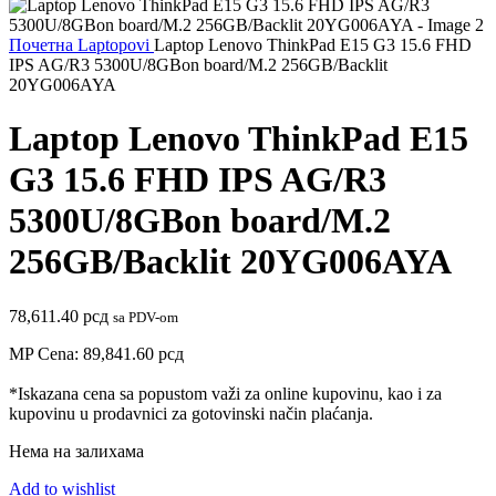
Почетна
Laptopovi
Laptop Lenovo ThinkPad E15 G3 15.6 FHD
IPS AG/R3 5300U/8GBon board/M.2 256GB/Backlit
20YG006AYA
Laptop Lenovo ThinkPad E15
G3 15.6 FHD IPS AG/R3
5300U/8GBon board/M.2
256GB/Backlit 20YG006AYA
78,611.40
рсд
sa PDV-om
MP Cena:
89,841.60
рсд
*Iskazana cena sa popustom važi za online kupovinu, kao i za
kupovinu u prodavnici za gotovinski način plaćanja.
Нема на залихама
Add to wishlist