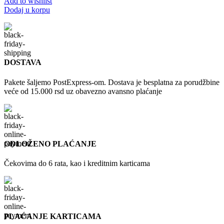
Add to wishlist
Dodaj u korpu
DOSTAVA
Pakete šaljemo PostExpress-om. Dostava je besplatna za porudžbine
veće od 15.000 rsd uz obavezno avansno plaćanje
ODLOŽENO PLAĆANJE
Čekovima do 6 rata, kao i kreditnim karticama
PLAĆANJE KARTICAMA