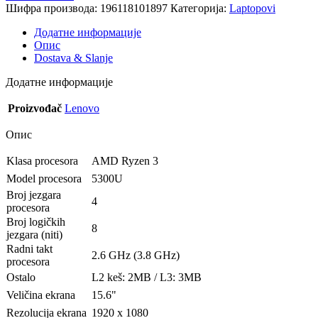
Шифра производа:
196118101897
Категорија:
Laptopovi
Додатне информације
Опис
Dostava & Slanje
Додатне информације
Proizvođač
Lenovo
Опис
Klasa procesora
AMD Ryzen 3
Model procesora
5300U
Broj jezgara
4
procesora
Broj logičkih
8
jezgara (niti)
Radni takt
2.6 GHz (3.8 GHz)
procesora
Ostalo
L2 keš: 2MB / L3: 3MB
Veličina ekrana
15.6"
Rezolucija ekrana
1920 x 1080