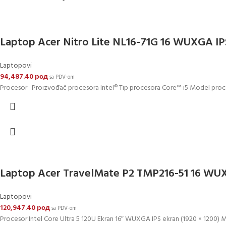
Laptop Acer Nitro Lite NL16-71G 16 WUXGA 
Laptopovi
94,487.40
рсд
sa PDV-om
Procesor Proizvođač procesora Intel® Tip procesora Core™ i5 Model proce
Laptop Acer TravelMate P2 TMP216-51 16 W
Laptopovi
120,947.40
рсд
sa PDV-om
Procesor Intel Core Ultra 5 120U Ekran 16″ WUXGA IPS ekran (1920 × 1200) 