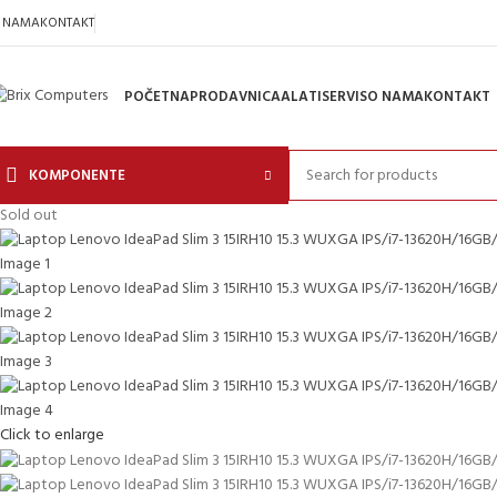
 NAMA
KONTAKT
POČETNA
PRODAVNICA
ALATI
SERVIS
O NAMA
KONTAKT
KOMPONENTE
Sold out
Click to enlarge