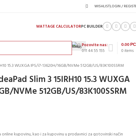
WISHLIST
LOGIN / REGIST
WATTAGE CALCULATOR
PC BUILDER
0.00
Р
Pozovite nas:
011 44 55 155
0
items
5IRH10 15.3 WUXGA IPS/i7-13620H/16GB/NVMe 512GB/US/83K100SSRM
deaPad Slim 3 15IRH10 15.3 WUXGA
16GB/NVMe 512GB/US/83K100SSRM
 online kupovinu, kao i za kupovinu u prodavnici za gotovinski način