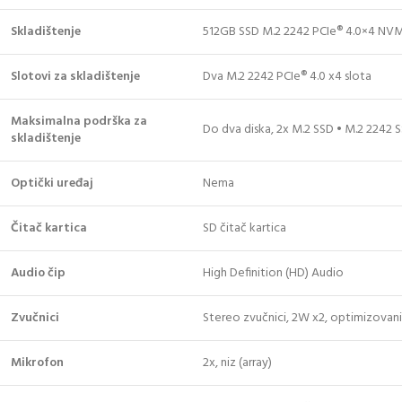
Skladištenje
512GB SSD M.2 2242 PCIe® 4.0×4 NV
Slotovi za skladištenje
Dva M.2 2242 PCIe® 4.0 x4 slota
Maksimalna podrška za
Do dva diska, 2x M.2 SSD • M.2 2242 
skladištenje
Optički uređaj
Nema
Čitač kartica
SD čitač kartica
Audio čip
High Definition (HD) Audio
Zvučnici
Stereo zvučnici, 2W x2, optimizovan
Mikrofon
2x, niz (array)