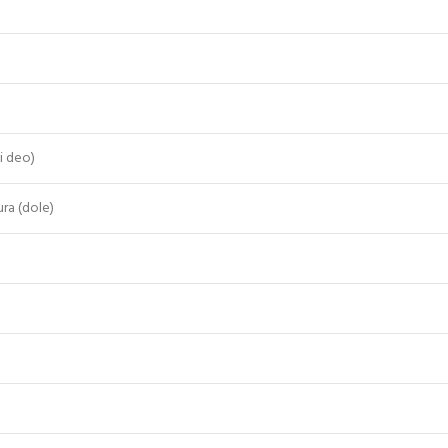
i deo)
ra (dole)