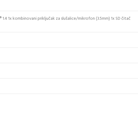
1.4 1x kombinovani priključak za slušalice/mikrofon (3.5mm) 1x SD čitač