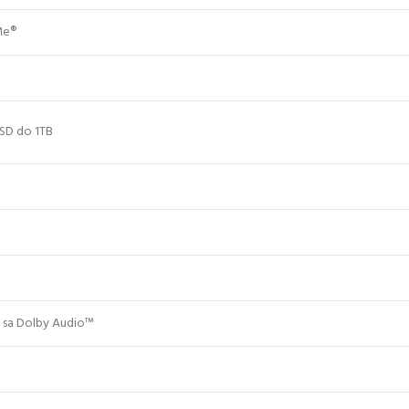
Me®
SSD do 1TB
i sa Dolby Audio™