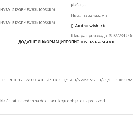
plaćanja.
Нема на залихама
Add to wishlist
Шифра производа:
19927234936
ДОДАТНЕ ИНФОРМАЦИЈЕ
ОПИС
DOSTAVA & SLANJE
m 3 15IRH10 15.3 WUXGA IPS/i7-13620H/16GB/NVMe 512GB/US/83K100SSRM
la će biti naveden na deklaraciji koju dobijate uz proizvod.