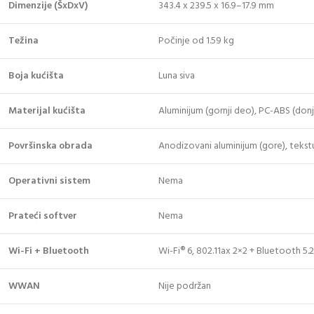
Dimenzije (ŠxDxV)
343.4 x 239.5 x 16.9–17.9 mm
Težina
Počinje od 1.59 kg
Boja kućišta
Luna siva
Materijal kućišta
Aluminijum (gornji deo), PC-ABS (donj
Površinska obrada
Anodizovani aluminijum (gore), tekstu
Operativni sistem
Nema
Prateći softver
Nema
Wi-Fi + Bluetooth
Wi-Fi® 6, 802.11ax 2×2 + Bluetooth 5.2
WWAN
Nije podržan