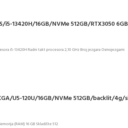
IPS/i5-13420H/16GB/NVMe 512GB/RTX3050 6GB
sora i5-13420H Radni takt procesora 2,10 GHz Broj jezgara Osmоjezgarni
UXGA/U5-120U/16GB/NVMe 512GB/backlit/4g/s
Memorija (RAM) 16 GB Skladište 512