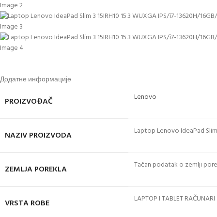
Додатне информације
Lenovo
PROIZVOĐAČ
Laptop Lenovo IdeaPad Sli
NAZIV PROIZVODA
Tačan podatak o zemlji porek
ZEMLJA POREKLA
LAPTOP I TABLET RAČUNARI
VRSTA ROBE