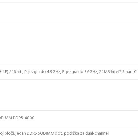
 + 4E) / 16 niti, P-jezgra do 4.9GHz, E-jezgra do 3.6GHz, 24MB Intel® Smart 
SODIMM DDR5-4800
oj ploči, jedan DDR5 SODIMM slot, podrška za dual-channel