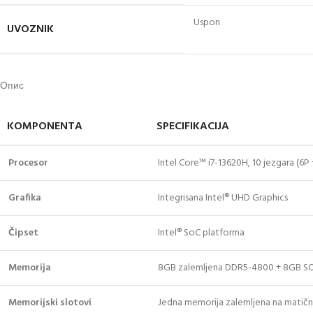
Uspon
UVOZNIK
Опис
KOMPONENTA
SPECIFIKACIJA
Procesor
Intel Core™ i7-13620H, 10 jezgara (6P
Grafika
Integrisana Intel® UHD Graphics
Čipset
Intel® SoC platforma
Memorija
8GB zalemljena DDR5-4800 + 8GB 
Memorijski slotovi
Jedna memorija zalemljena na matičn