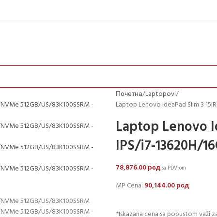
Почетна
Laptopovi
Laptop Lenovo IdeaPad Slim 3 1
Laptop Lenovo I
IPS/i7-13620H/
78,876.00
рсд
sa PDV-om
MP Cena:
90,144.00
рсд
*Iskazana cena sa popustom važi za