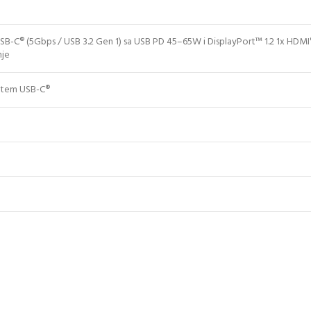
SB-C® (5Gbps / USB 3.2 Gen 1) sa USB PD 45–65W i DisplayPort™ 1.2 1x HDMI® 
nje
putem USB-C®