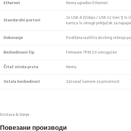
Ethernet
Nema ugrađen Ethernet
2x USB-A (5Gbps / USB 3.2 Gen 1) 1x U
Standardni portovi
kartica 1x okrugli priključak za napaja
Dokovanje
Podržana različita docking rešenja 
Bezbednosni čip
Firmware TPM 2.0 omogućen
Čitač otiska prsta
Nema
Ostala bezbednost
Zatvarač kamere za privatnost
Dostava & Slanje
Повезани производи