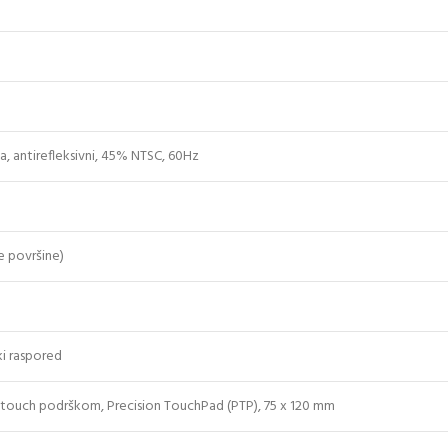
a, antirefleksivni, 45% NTSC, 60Hz
e površine)
ki raspored
i-touch podrškom, Precision TouchPad (PTP), 75 x 120 mm