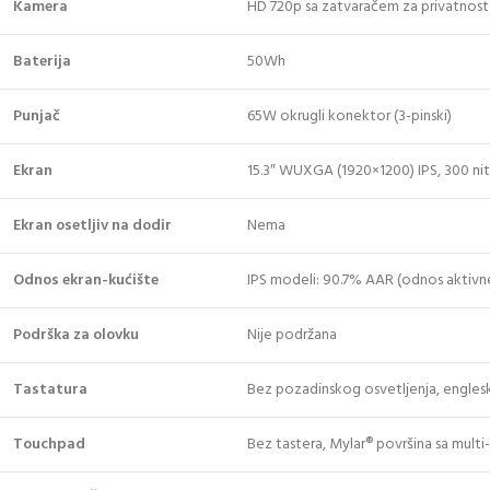
Kamera
HD 720p sa zatvaračem za privatnost
Baterija
50Wh
Punjač
65W okrugli konektor (3-pinski)
Ekran
15.3″ WUXGA (1920×1200) IPS, 300 nit
Ekran osetljiv na dodir
Nema
Odnos ekran-kućište
IPS modeli: 90.7% AAR (odnos aktivn
Podrška za olovku
Nije podržana
Tastatura
Bez pozadinskog osvetljenja, engles
Touchpad
Bez tastera, Mylar® površina sa mult