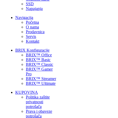
SSD
Napajanja
Navigacija
Početna
O nama
Prodavnica
Servis
Kontakt
BRIX Konfiguracije
BRIX™ Office
BRIX™ Basic
BRIX™ Classic
BRIX™ Gamer
Pro
BRIX™ Streamer
BRIX™ Ultimate
KUPOVINA
Politika zaštite
privatnosti
potrošača
Prava i obaveze
potrošača