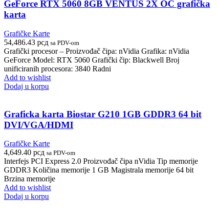
GeForce RTX 5060 8GB VENTUS 2X OC grafička
karta
Grafičke Karte
54,486.43
рсд
sa PDV-om
Grafički procesor – Proizvođač čipa: nVidia Grafika: nVidia
GeForce Model: RTX 5060 Grafički čip: Blackwell Broj
unificiranih procesora: 3840 Radni
Add to wishlist
Dodaj u korpu
Graficka karta Biostar G210 1GB GDDR3 64 bit
DVI/VGA/HDMI
Grafičke Karte
4,649.40
рсд
sa PDV-om
Interfejs PCI Express 2.0 Proizvođač čipa nVidia Tip memorije
GDDR3 Količina memorije 1 GB Magistrala memorije 64 bit
Brzina memorije
Add to wishlist
Dodaj u korpu