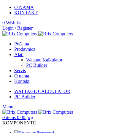
O NAMA
KONTAKT
0
Wishlist
Login / Register
Početna
Prodavnica
Alati
Wattage Kalkulator
PC Builder
Servis
O nama
Kontakt
WATTAGE CALCULATOR
PC Builder
Menu
0
items
0.00
рсд
KOMPONENTE
Procesori