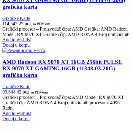
RX 9070 XT GAMING OC 16GB (11348-01-20G)
grafička karta
Grafičke Karte
114,547.25
рсд
sa PDV-om
Grafički procesor – Proizvođač čipa: AMD Grafika: AMD Radeon
Model: RX 9070 XT Grafički čip: AMD RDNA 4 Broj unificiranih
Add to wishlist
Dodaj u korpu
AMD Radeon RX 9070 XT 16GB 256bit PULSE
RX 9070 XT GAMING 16GB (11348-03-20G)
grafička karta
Grafičke Karte
99,644.42
рсд
sa PDV-om
Grafički procesor – Proizvođač čipa: AMD Model: RX 9070 XT
Grafički čip: AMD RDNA 4 Broj unificiranih procesora: 4096
Radni
Add to wishlist
Dodaj u korpu