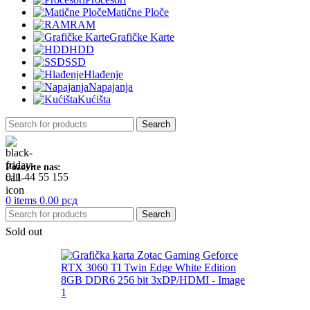
Matične Ploče
RAM
Grafičke Karte
HDD
SSD
Hlađenje
Napajanja
Kućišta
Search
Pozovite nas:
011 44 55 155
0
items
0.00
рсд
Search
Sold out