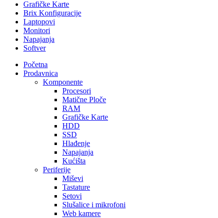
Grafičke Karte
Brix Konfiguracije
Laptopovi
Monitori
Napajanja
Softver
Početna
Prodavnica
Komponente
Procesori
Matične Ploče
RAM
Grafičke Karte
HDD
SSD
Hlađenje
Napajanja
Kućišta
Periferije
Miševi
Tastature
Setovi
Slušalice i mikrofoni
Web kamere