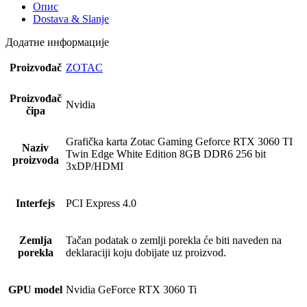
Опис
Dostava & Slanje
Додатне информације
Proizvođač
ZOTAC
Proizvođač
Nvidia
čipa
Grafička karta Zotac Gaming Geforce RTX 3060 TI
Naziv
Twin Edge White Edition 8GB DDR6 256 bit
proizvoda
3xDP/HDMI
Interfejs
PCI Express 4.0
Zemlja
Tačan podatak o zemlji porekla će biti naveden na
porekla
deklaraciji koju dobijate uz proizvod.
GPU model
Nvidia GeForce RTX 3060 Ti