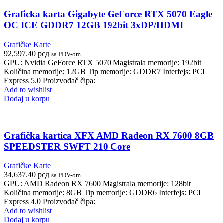
Graficka karta Gigabyte GeForce RTX 5070 Eagle
OC ICE GDDR7 12GB 192bit 3xDP/HDMI
Grafičke Karte
92,597.40
рсд
sa PDV-om
GPU: Nvidia GeForce RTX 5070 Magistrala memorije: 192bit
Količina memorije: 12GB Tip memorije: GDDR7 Interfejs: PCI
Express 5.0 Proizvođač čipa:
Add to wishlist
Dodaj u korpu
Grafička kartica XFX AMD Radeon RX 7600 8GB
SPEEDSTER SWFT 210 Core
Grafičke Karte
34,637.40
рсд
sa PDV-om
GPU: AMD Radeon RX 7600 Magistrala memorije: 128bit
Količina memorije: 8GB Tip memorije: GDDR6 Interfejs: PCI
Express 4.0 Proizvođač čipa:
Add to wishlist
Dodaj u korpu