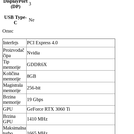
DisplayPort
3
(DP)
USB Type-
Ne
C
Опис
Interfejs
PCI Express 4.0
Proizvođač
Nvidia
čipa
Tip
GDDR6X
memorije
Količina
8GB
memorije
Magistrala
256-bit
memorije
Brzina
19 Gbps
memorije
GPU
GeForce RTX 3060 Ti
Brzina
1410 MHz
GPU
Maksimalna
turbo
1665 MHz