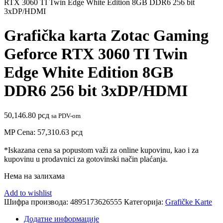
RTX 3060 TI Twin Edge White Edition 8GB DDR6 256 bit
3xDP/HDMI
Grafička karta Zotac Gaming
Geforce RTX 3060 TI Twin
Edge White Edition 8GB
DDR6 256 bit 3xDP/HDMI
50,146.80
рсд
sa PDV-om
MP Cena:
57,310.63
рсд
*Iskazana cena sa popustom važi za online kupovinu, kao i za
kupovinu u prodavnici za gotovinski način plaćanja.
Нема на залихама
Add to wishlist
Шифра производа:
4895173626555
Категорија:
Grafičke Karte
Додатне информације