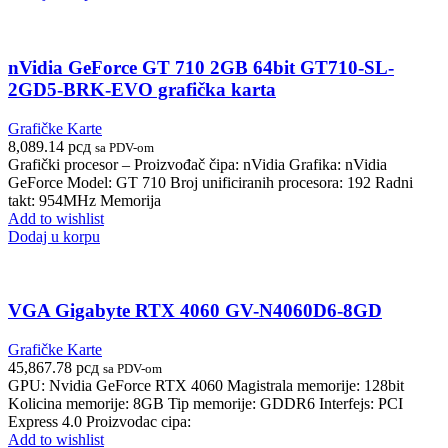
nVidia GeForce GT 710 2GB 64bit GT710-SL-
2GD5-BRK-EVO grafička karta
Grafičke Karte
8,089.14
рсд
sa PDV-om
Grafički procesor – Proizvođač čipa: nVidia Grafika: nVidia
GeForce Model: GT 710 Broj unificiranih procesora: 192 Radni
takt: 954MHz Memorija
Add to wishlist
Dodaj u korpu
VGA Gigabyte RTX 4060 GV-N4060D6-8GD
Grafičke Karte
45,867.78
рсд
sa PDV-om
GPU: Nvidia GeForce RTX 4060 Magistrala memorije: 128bit
Kolicina memorije: 8GB Tip memorije: GDDR6 Interfejs: PCI
Express 4.0 Proizvodac cipa:
Add to wishlist