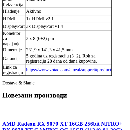
frekvencija
Hlađenje
Aktivno
HDMI
1x HDMI v2.1
DisplayPort
3x DisplayPort v1.4
Konektor
za
2 x 8 (6+2)-pin
napajanje
Dimenzije
231,9 x 141,3 x 41,5 mm
5 godina uz registraciju (3+2). Rok za
Garancija
registraciju 28 dana od dana kupovine.
Link za
https://www.zotac.com/emeai/support#product
registraciju
Dostava & Slanje
Повезани производи
AMD Radeon RX 9070 XT 16GB 256bit NITRO+