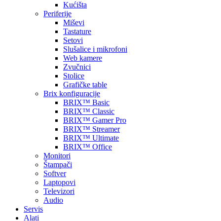
Kućišta
Periferije
Miševi
Tastature
Setovi
Slušalice i mikrofoni
Web kamere
Zvučnici
Stolice
Grafičke table
Brix konfiguracije
BRIX™ Basic
BRIX™ Classic
BRIX™ Gamer Pro
BRIX™ Streamer
BRIX™ Ultimate
BRIX™ Office
Monitori
Štampači
Softver
Laptopovi
Televizori
Audio
Servis
Alati