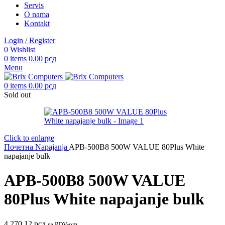
Servis
O nama
Kontakt
Login / Register
0
Wishlist
0
items
0.00
рсд
Menu
0
items
0.00
рсд
Sold out
Click to enlarge
Почетна
Napajanja
APB-500B8 500W VALUE 80Plus White
napajanje bulk
APB-500B8 500W VALUE
80Plus White napajanje bulk
4,270.12
рсд
sa PDV-om