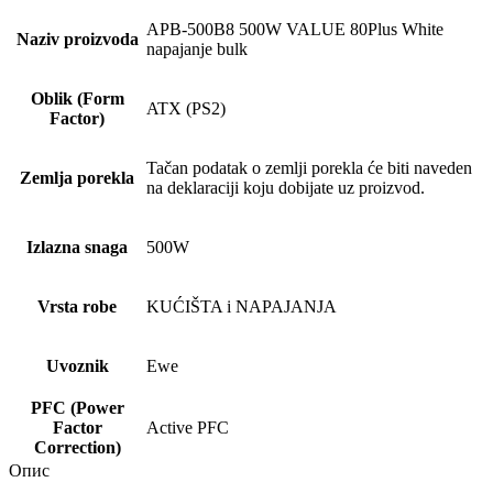
APB-500B8 500W VALUE 80Plus White
Naziv proizvoda
napajanje bulk
Oblik (Form
ATX (PS2)
Factor)
Tačan podatak o zemlji porekla će biti naveden
Zemlja porekla
na deklaraciji koju dobijate uz proizvod.
Izlazna snaga
500W
Vrsta robe
KUĆIŠTA i NAPAJANJA
Uvoznik
Ewe
PFC (Power
Factor
Active PFC
Correction)
Опис