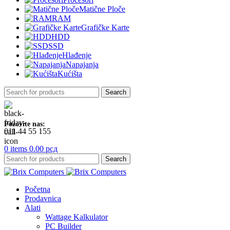
Matične Ploče
RAM
Grafičke Karte
HDD
SSD
Hlađenje
Napajanja
Kućišta
Search
Pozovite nas:
011 44 55 155
0
items
0.00
рсд
Search
Početna
Prodavnica
Alati
Wattage Kalkulator
PC Builder