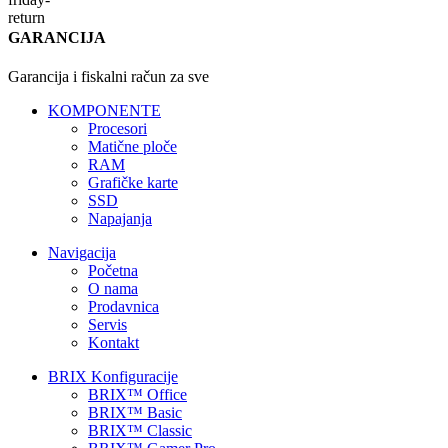
GARANCIJA
Garancija i fiskalni račun za sve
KOMPONENTE
Procesori
Matične ploče
RAM
Grafičke karte
SSD
Napajanja
Navigacija
Početna
O nama
Prodavnica
Servis
Kontakt
BRIX Konfiguracije
BRIX™ Office
BRIX™ Basic
BRIX™ Classic