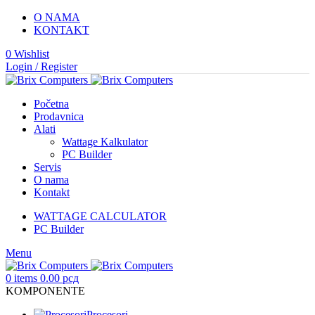
O NAMA
KONTAKT
0
Wishlist
Login / Register
Početna
Prodavnica
Alati
Wattage Kalkulator
PC Builder
Servis
O nama
Kontakt
WATTAGE CALCULATOR
PC Builder
Menu
0
items
0.00
рсд
KOMPONENTE
Procesori