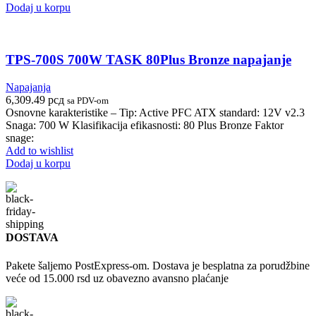
Dodaj u korpu
TPS-700S 700W TASK 80Plus Bronze napajanje
Napajanja
6,309.49
рсд
sa PDV-om
Osnovne karakteristike – Tip: Active PFC ATX standard: 12V v2.3
Snaga: 700 W Klasifikacija efikasnosti: 80 Plus Bronze Faktor
snage:
Add to wishlist
Dodaj u korpu
DOSTAVA
Pakete šaljemo PostExpress-om. Dostava je besplatna za porudžbine
veće od 15.000 rsd uz obavezno avansno plaćanje