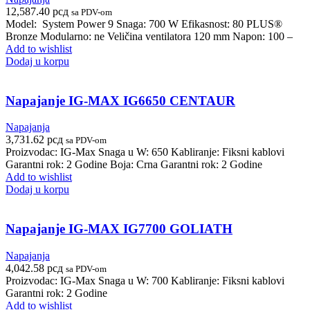
12,587.40
рсд
sa PDV-om
Model: System Power 9 Snaga: 700 W Efikasnost: 80 PLUS®
Bronze Modularno: ne Veličina ventilatora 120 mm Napon: 100 –
Add to wishlist
Dodaj u korpu
Napajanje IG-MAX IG6650 CENTAUR
Napajanja
3,731.62
рсд
sa PDV-om
Proizvodac: IG-Max Snaga u W: 650 Kabliranje: Fiksni kablovi
Garantni rok: 2 Godine Boja: Crna Garantni rok: 2 Godine
Add to wishlist
Dodaj u korpu
Napajanje IG-MAX IG7700 GOLIATH
Napajanja
4,042.58
рсд
sa PDV-om
Proizvodac: IG-Max Snaga u W: 700 Kabliranje: Fiksni kablovi
Garantni rok: 2 Godine
Add to wishlist