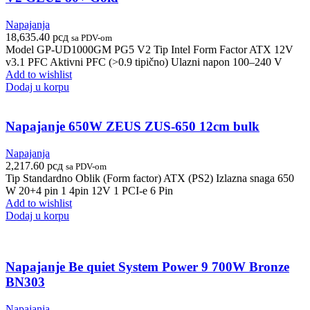
Napajanja
18,635.40
рсд
sa PDV-om
Model GP-UD1000GM PG5 V2 Tip Intel Form Factor ATX 12V
v3.1 PFC Aktivni PFC (>0.9 tipično) Ulazni napon 100–240 V
Add to wishlist
Dodaj u korpu
Napajanje 650W ZEUS ZUS-650 12cm bulk
Napajanja
2,217.60
рсд
sa PDV-om
Tip Standardno Oblik (Form factor) ATX (PS2) Izlazna snaga 650
W 20+4 pin 1 4pin 12V 1 PCI-e 6 Pin
Add to wishlist
Dodaj u korpu
Napajanje Be quiet System Power 9 700W Bronze
BN303
Napajanja