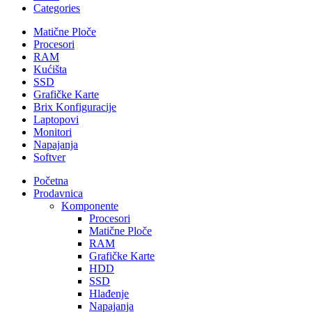
Categories
Matične Ploče
Procesori
RAM
Kućišta
SSD
Grafičke Karte
Brix Konfiguracije
Laptopovi
Monitori
Napajanja
Softver
Početna
Prodavnica
Komponente
Procesori
Matične Ploče
RAM
Grafičke Karte
HDD
SSD
Hlađenje
Napajanja