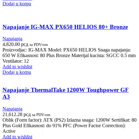
Dodaj u korpu
Napajanje IG-MAX PX650 HELIOS 80+ Bronze
Napajanja
4,820.00
рсд
sa PDV-om
Proizvodjac: IG-MAX Model: PX650 HELIOS Snaga napajanja:
650 W Efikasnost: 80 Plus Bronze Materijal kucista: SGCC 0.5 mm
Ventilator: 12
Add to wishlist
Dodaj u korpu
Napajanje ThermalTake 1200W Toughpower GF
A3
Napajanja
21,612.28
рсд
sa PDV-om
Oblik (Form factor): ATX (PS2) Izlazna snaga: 1200W Sertifikat: 80
Plus Gold Efikasnost: do 91% PFC (Power Factor Correction):
Active
Add to wishlist