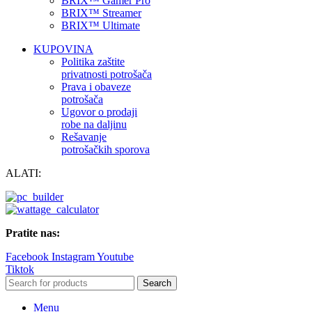
BRIX™ Gamer Pro
BRIX™ Streamer
BRIX™ Ultimate
KUPOVINA
Politika zaštite
privatnosti potrošača
Prava i obaveze
potrošača
Ugovor o prodaji
robe na daljinu
Rešavanje
potrošačkih sporova
ALATI:
Pratite nas:
Facebook
Instagram
Youtube
Tiktok
Search
Menu