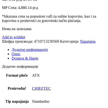
MP Cena:
4,880.14
рсд
*Iskazana cena sa popustom važi za online kupovinu, kao i za
kupovinu u prodavnici za gotovinski način plaćanja.
Нема на залихама
Add to wishlist
Шифра производа:
4710713230569
Категорија:
Napajanja
Додатне информације
Опис
Dostava & Slanje
Додатне информације
Format ploče
ATX
Proizvođač
CHIEFTEC
Tip napajanja
Standardno