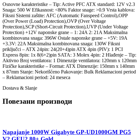
Osnovne karakteristike – Tip: Active PFC ATX standard: 12V v2.3
Snaga: 500 W Efikasnost: <80% Faktor snage: >0.9 Vrsta kablova:
Fiksni Sistemi zaštite: AFC (Automatic Fanspeed Control),OPP
(Over Power (Load) Protection),OVP (Over Voltage
Protection),SCP (Short-Circuit Protection),UVP (Under Voltage
Protection) +12V naponske grane – 1: 24A 2: 21A Maksimalna
kombinovana snaga: 396W Ostale naponske grane – +5V: 19A
+3.3V: 22A Maksimalna kombinovana snaga: 130W Fiksni
priključci – ATX 24pin: 24(20+4)pin ATX 4pin (PIV): 1 PCI
Express 8pin: 1x 8(6+2)pin SATA: 3 Molex 4pin: 2 Hlađenje – Tip:
Aktivno Broj ventilatora: 1 Dimenzije ventilatora: 120mm x 120mm
Fizičke karakteristike – Format: ATX Dimenzije: 150mm x 140mm
x 87mm Stanje: Nekorišćeno Pakovanje: Bulk Reklamacioni period
– Reklamacioni period: 24 meseca
Dostava & Slanje
Повезани производи
Napajanje 1000W Gigabyte GP-UD1000GM PG5
V2 GEU2 80+ Gold