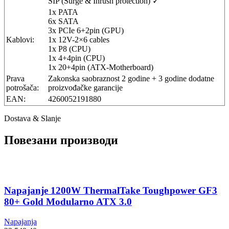
SIP (Surge & Inrush protection) ✓
1x PATA
6x SATA
3x PCIe 6+2pin (GPU)
Kablovi:
1x 12V-2×6 cables
1x P8 (CPU)
1x 4+4pin (CPU)
1x 20+4pin (ATX-Motherboard)
Prava
Zakonska saobraznost 2 godine + 3 godine dodatne
potrošača:
proizvođačke garancije
EAN:
4260052191880
Dostava & Slanje
Повезани производи
Napajanje 1200W ThermalTake Toughpower GF3
80+ Gold Modularno ATX 3.0
Napajanja