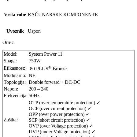
Vrsta robe
RAČUNARSKE KOMPONENTE
Uvoznik
Uspon
Опис
Model:
System Power 11
Snaga:
750W
®
Efikasnost:
80 PLUS
Bronze
Modularno:
NE
Topologija:
Double forward + DC-DC
Napon:
200 – 240
Frekvencija:
50Hz
OTP (over temperature protection) ✓
OCP (over current protection) ✓
OPP (over power protection) ✓
Zaštita:
SCP (short circuit protection) ✓
OVP (over Voltage protection) ✓
UVP (under Voltage protection) ✓