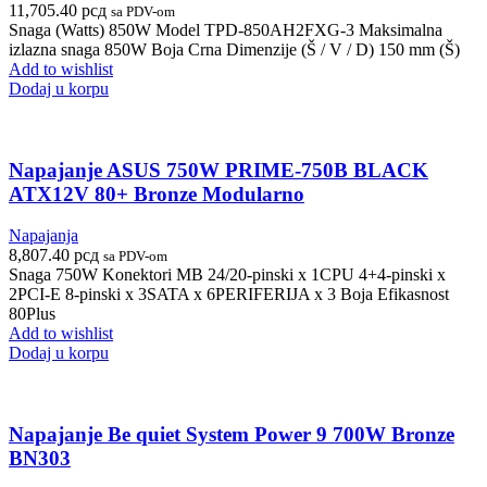
11,705.40
рсд
sa PDV-om
Snaga (Watts) 850W Model TPD-850AH2FXG-3 Maksimalna
izlazna snaga 850W Boja Crna Dimenzije (Š / V / D) 150 mm (Š)
Add to wishlist
Dodaj u korpu
Napajanje ASUS 750W PRIME-750B BLACK
ATX12V 80+ Bronze Modularno
Napajanja
8,807.40
рсд
sa PDV-om
Snaga 750W Konektori MB 24/20-pinski x 1CPU 4+4-pinski x
2PCI-E 8-pinski x 3SATA x 6PERIFERIJA x 3 Boja Efikasnost
80Plus
Add to wishlist
Dodaj u korpu
Napajanje Be quiet System Power 9 700W Bronze
BN303