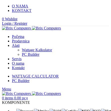
O NAMA
KONTAKT
0
Wishlist
Login / Register
Početna
Prodavnica
Alati
Wattage Kalkulator
PC Builder
Servis
O nama
Kontakt
WATTAGE CALCULATOR
PC Builder
Menu
0
items
0.00
рсд
KOMPONENTE