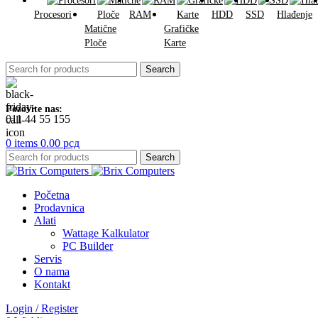
Procesori
RAM
HDD
SSD
Hlađenje
Matične
Grafičke
Ploče
Karte
Search
Pozovite nas:
011 44 55 155
0
items
0.00
рсд
Search
Početna
Prodavnica
Alati
Wattage Kalkulator
PC Builder
Servis
O nama
Kontakt
Login / Register