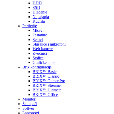
HDD
SSD
Hlađenje
Napajanja
Kućišta
Periferije
Miševi
Tastature
Setovi
Slušalice i mikrofoni
Web kamere
Zvučnici
Stolice
Grafičke table
Brix konfiguracije
BRIX™ Basic
BRIX™ Classic
BRIX™ Gamer Pro
BRIX™ Streamer
BRIX™ Ultimate
BRIX™ Office
Monitori
Štampači
Softver
Laptopovi