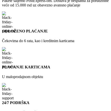
Pakete šaljemo PostExpress-om. Dostava je besplatna za porudžbine
veće od 15.000 rsd uz obavezno avansno plaćanje
ODLOŽENO PLAĆANJE
Čekovima do 6 rata, kao i kreditnim karticama
PLAĆANJE KARTICAMA
U maloprodajnom objektu
24/7 PODRŠKA