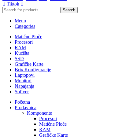
Tiktok
Search
Menu
Categories
Matične Ploče
Procesori
RAM
Kućišta
SSD
Grafičke Karte
Brix Konfiguracije
Laptopovi
Monitori
Napajanja
Softver
Početna
Prodavnica
Komponente
Procesori
Matične Ploče
RAM
Grafičke Karte