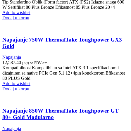
Tip Standardno Oblik (Form factor) ATX (PS2) Izlazna snaga 600
W Sertifikat 80 Plus Bronze Efikasnost 85 Plus Bronze 20+4
Add to wishlist
Dodaj u korpu
Napajanje 750W ThermalTake Toughpower GX3
Gold
Napajanja
12,587.40
рсд
sa PDV-om
Kompatibilnost Kompatibilan sa Intel ATX 3.1 specifikacijom i
dizajniran sa native PCIe Gen 5.1 12+4pin konektorom Efikasnost
80 PLUS Gold
Add to wishlist
Dodaj u korpu
Napajanje 850W ThermalTake Toughpower GT
80+ Gold Modularno
Napajanja