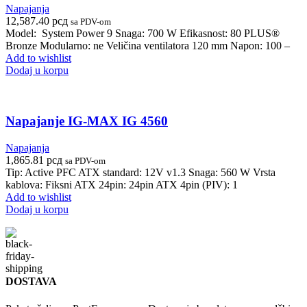
Napajanja
12,587.40
рсд
sa PDV-om
Model: System Power 9 Snaga: 700 W Efikasnost: 80 PLUS®
Bronze Modularno: ne Veličina ventilatora 120 mm Napon: 100 –
Add to wishlist
Dodaj u korpu
Napajanje IG-MAX IG 4560
Napajanja
1,865.81
рсд
sa PDV-om
Tip: Active PFC ATX standard: 12V v1.3 Snaga: 560 W Vrsta
kablova: Fiksni ATX 24pin: 24pin ATX 4pin (PIV): 1
Add to wishlist
Dodaj u korpu
DOSTAVA