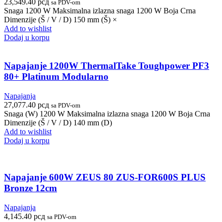
23,549.40
рсд
sa PDV-om
Snaga 1200 W Maksimalna izlazna snaga 1200 W Boja Crna
Dimenzije (Š / V / D) 150 mm (Š) ×
Add to wishlist
Dodaj u korpu
Napajanje 1200W ThermalTake Toughpower PF3
80+ Platinum Modularno
Napajanja
27,077.40
рсд
sa PDV-om
Snaga (W) 1200 W Maksimalna izlazna snaga 1200 W Boja Crna
Dimenzije (Š / V / D) 140 mm (D)
Add to wishlist
Dodaj u korpu
Napajanje 600W ZEUS 80 ZUS-FOR600S PLUS
Bronze 12cm
Napajanja
4,145.40
рсд
sa PDV-om