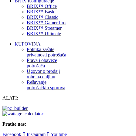
BRIX Konfiguracije
BRIX™ Office
BRIX™ Basic
BRIX™ Classic
BRIX™ Gamer Pro
BRIX™ Streamer
BRIX™ Ultimate
KUPOVINA
Politika zaštite
privatnosti potrošača
Prava i obaveze
potrošača
Ugovor o prodaji
robe na daljinu
Rešavanje
potrošačkih sporova
ALATI:
Pratite nas:
Facebook
Instagram
Youtube