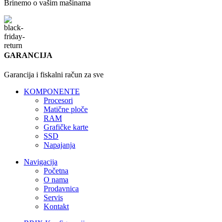
Brinemo o vašim mašinama
GARANCIJA
Garancija i fiskalni račun za sve
KOMPONENTE
Procesori
Matične ploče
RAM
Grafičke karte
SSD
Napajanja
Navigacija
Početna
O nama
Prodavnica
Servis
Kontakt