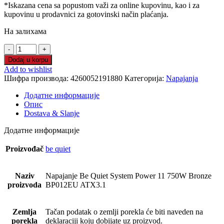
*Iskazana cena sa popustom važi za online kupovinu, kao i za
kupovinu u prodavnici za gotovinski način plaćanja.
На залихама
Napajanje
Be
Dodaj u korpu
Quiet
Add to wishlist
System
Шифра производа:
4260052191880
Категорија:
Napajanja
Power
11
Додатне информације
750W
Опис
Bronze
Dostava & Slanje
BP012EU
ATX3.1
Додатне информације
количина
Proizvođač
be quiet
Naziv
Napajanje Be Quiet System Power 11 750W Bronze
proizvoda
BP012EU ATX3.1
Zemlja
Tačan podatak o zemlji porekla će biti naveden na
porekla
deklaraciji koju dobijate uz proizvod.