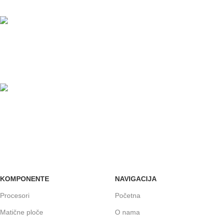
U maloprodajnom objektu
24/7 PODRŠKA
Brinemo o vašim mašinama
GARANCIJA
Garancija i fiskalni račun za sve
KOMPONENTE
NAVIGACIJA
Procesori
Početna
Matične ploče
O nama