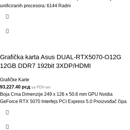
unificiranih procesora: 6144 Radni
Grafička karta Asus DUAL-RTX5070-O12G
12GB DDR7 192bit 3XDP/HDMI
Grafičke Karte
93,227.40
рсд
sa PDV-om
Boja Crna Dimenzije 249 x 126 x 50.6 mm GPU Nvidia
GeForce RTX 5070 Interfejs PCI Express 5.0 Proizvođač čipa