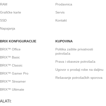
RAM
Prodavnica
Grafičke karte
Servis
SSD
Kontakt
Napajanja
BRIX KONFIGURACIJE
KUPOVINA
BRIX™ Office
Politika zaštite privatnosti
potrošača
BRIX™ Basic
Prava i obaveze potrošača
BRIX™ Classic
Ugovor o prodaji robe na daljinu
BRIX™ Gamer Pro
Rešavanje potrošačkih sporova
BRIX™ Streamer
BRIX™ Ultimate
ALATI: