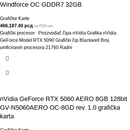
Windforce OC GDDR7 32GB
Grafičke Karte
466,187.40
рсд
sa PDV-om
Grafički procesor Proizvođač čipa nVidia Grafika nVidia
GeForce Model RTX 5090 Grafički čip Blackwell Broj
unificiranih procesora 21760 Radni
nVidia GeForce RTX 5060 AERO 8GB 128bit
GV-N5060AERO OC-8GD rev. 1.0 grafička
karta