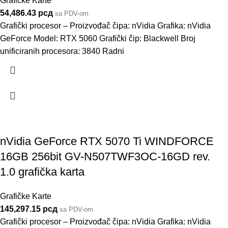
Grafičke Karte
54,486.43
рсд
sa PDV-om
Grafički procesor – Proizvođač čipa: nVidia Grafika: nVidia
GeForce Model: RTX 5060 Grafički čip: Blackwell Broj
unificiranih procesora: 3840 Radni
nVidia GeForce RTX 5070 Ti WINDFORCE
16GB 256bit GV-N507TWF3OC-16GD rev.
1.0 grafička karta
Grafičke Karte
145,297.15
рсд
sa PDV-om
Grafički procesor – Proizvođač čipa: nVidia Grafika: nVidia