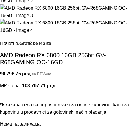
Почетна
Grafičke Karte
AMD Radeon RX 6800 16GB 256bit GV-
R68GAMING OC-16GD
90,796.75
рсд
sa PDV-om
MP Cena:
103,767.71
рсд
*Iskazana cena sa popustom važi za online kupovinu, kao i za
kupovinu u prodavnici za gotovinski način plaćanja.
Нема на залихама