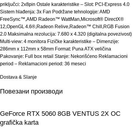
priključci: 2x8pin Ostale karakteristike – Slot: PCI-Express 4.0
Sistem hlađenja: 3x Fan Podržane tehnologije: AMD
FreeSync™,AMD Radeon™ WattMan,Microsoft® DirectX®
12,OpenGL 4.6®,Radeon Relive,Radeon™ Chill,RGB Fusion
2.0 Maksimalna rezolucija: 7.680 x 4.320 (digitalna povezivost)
Multi-view: 4 monitora Fizičke karakteristike – Dimenzije:
286mm x 112mm x 58mm Format: Puna ATX veličina
Pakovanje: Full box retail Stanje: Nekorišćeno Reklamacioni
period – Reklamacioni period: 36 meseci
Dostava & Slanje
Повезани производи
GeForce RTX 5060 8GB VENTUS 2X OC
grafička karta