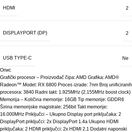
HDMI
2
DISPLAYPORT (DP)
2
USB TYPE-C
Ne
Опис
Grafički procesor – Proizvođač čipa: AMD Grafika: AMD®
Radeon™ Model: RX 6800 Proces izrade: 7nm Broj unificiranih
procesora: 3840 Radni takt: 1.925MHz (2.155MHz boost clock)
Memorija – Količina memorije: 16GB Tip memorije: GDDR6
Širina memorijske magistrale: 256bit Takt memorije:
16.000MHz Priključci – Ukupno Display port priključaka: 2
DisplayPort priključci: 2x DisplayPort 1.4a Ukupno HDMI
priključaka: 2 HDMI priključci: 2x HDMI 2.1 Dodatni naponski