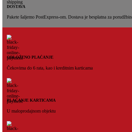
DOSTAVA
Pakete šaljemo PostExpress-om. Dostava je besplatna za porudžbi
ODLOŽENO PLAĆANJE
Čekovima do 6 rata, kao i kreditnim karticama
PLAĆANJE KARTICAMA
U maloprodajnom objektu