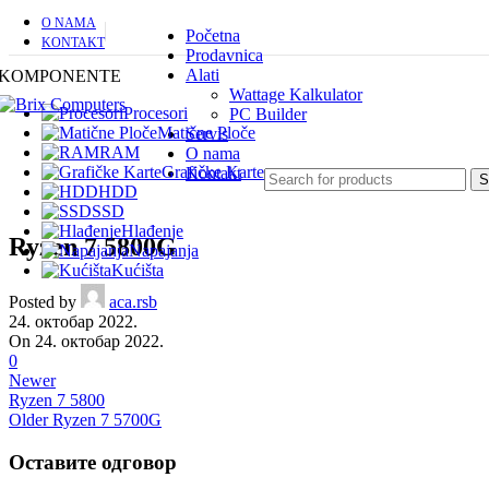
O NAMA
Početna
KONTAKT
Prodavnica
Alati
KOMPONENTE
Wattage Kalkulator
Procesori
PC Builder
Matične Ploče
Servis
RAM
O nama
Grafičke Karte
Kontakt
S
HDD
SSD
Hlađenje
Ryzen 7 5800G
Napajanja
Kućišta
Posted by
aca.rsb
24. октобар 2022.
On 24. октобар 2022.
0
Newer
Ryzen 7 5800
Older
Ryzen 7 5700G
Оставите одговор