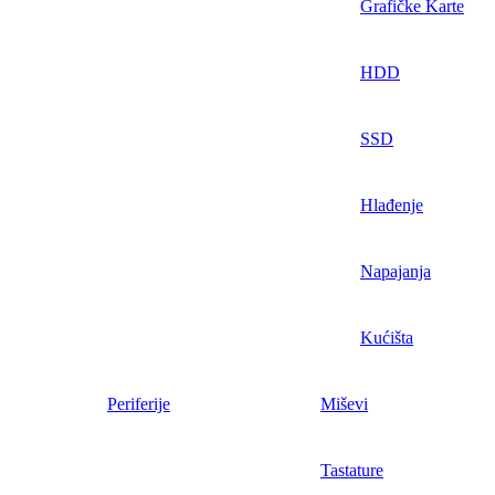
Grafičke Karte
HDD
SSD
Hlađenje
Napajanja
Kućišta
Periferije
Miševi
Tastature