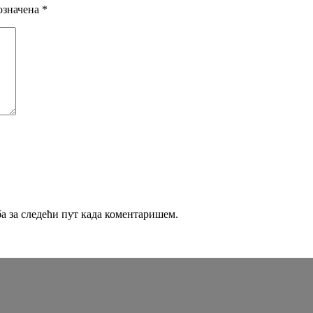
означена
*
ба за следећи пут када коментаришем.