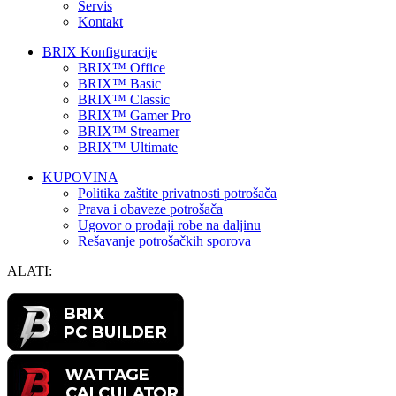
Servis
Kontakt
BRIX Konfiguracije
BRIX™ Office
BRIX™ Basic
BRIX™ Classic
BRIX™ Gamer Pro
BRIX™ Streamer
BRIX™ Ultimate
KUPOVINA
Politika zaštite privatnosti potrošača
Prava i obaveze potrošača
Ugovor o prodaji robe na daljinu
Rešavanje potrošačkih sporova
ALATI: