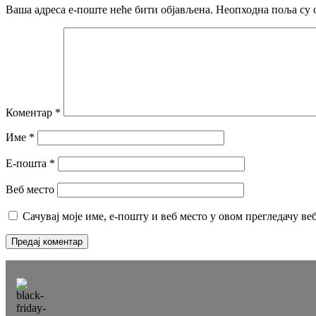
Ваша адреса е-поште неће бити објављена.
Неопходна поља су 
Коментар
*
Име
*
Е-пошта
*
Веб место
Сачувај моје име, е-пошту и веб место у овом прегледачу ве