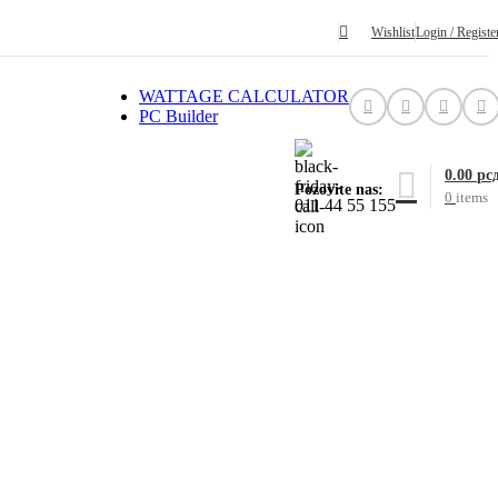
Wishlist
Login / Registe
WATTAGE CALCULATOR
PC Builder
0.00
рс
Pozovite nas:
0
items
011 44 55 155