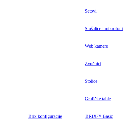
Setovi
Slušalice i mikrofoni
Web kamere
Zvučnici
Stolice
Grafičke table
Brix konfiguracije
BRIX™ Basic