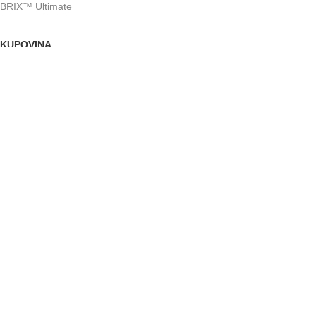
BRIX™ Ultimate
KUPOVINA
Politika zaštite privatnosti potrošača
Prava i obaveze potrošača
Ugovor o prodaji robe na daljinu
Rešavanje potrošačkih sporova
ALATI:
Pratite nas: