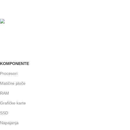
Brinemo o vašim mašinama
GARANCIJA
Garancija i fiskalni račun za sve
KOMPONENTE
Procesori
Matične ploče
RAM
Grafičke karte
SSD
Napajanja