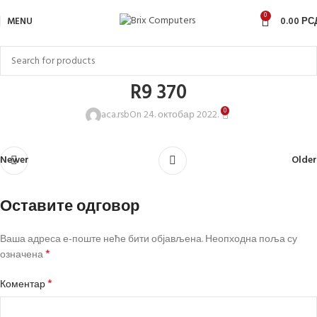
0
MENU
0.00
РС
R9 370
0
aca.rsb
On 24. октобар 2022.
Newer
Older
Оставите одговор
Ваша адреса е-поште неће бити објављена.
Неопходна поља су
*
означена
*
Коментар