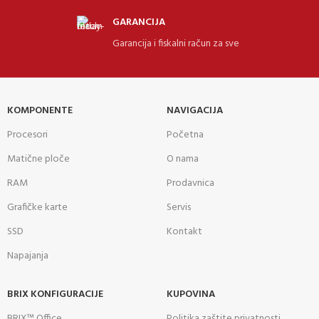
GARANCIJA
Garancija i fiskalni račun za sve
KOMPONENTE
NAVIGACIJA
Procesori
Početna
Matične ploče
O nama
RAM
Prodavnica
Grafičke karte
Servis
SSD
Kontakt
Napajanja
BRIX KONFIGURACIJE
KUPOVINA
BRIX™ Office
Politika zaštite privatnosti