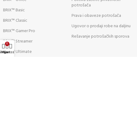
potrošača
BRIX™ Basic
Prava i obaveze potrošača
BRIX™ Classic
Ugovor o prodaji robe na daljinu
BRIX™ Gamer Pro
Rešavanje potrošačkih sporova
BRIX™ Streamer
0
BRIX™ Ultimate
Shop
My account
Cart
ALATI:
Pratite nas: