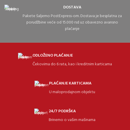
DOSTAVA
Pakete šaljemo PostExpress-om. Dostava je besplatna za
porudžbine veće od 15.000 rsd uz obavezno avansno
plaćanje
ODLOŽENO PLAĆANJE
Čekovima do 6 rata, kao i kreditnim karticama
PLAĆANJE KARTICAMA
U maloprodajnom objektu
24/7 PODRŠKA
Brinemo o vašim mašinama