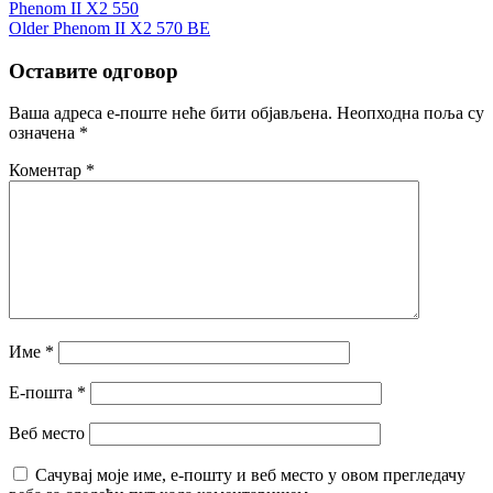
Phenom II X2 550
Older
Phenom II X2 570 BE
Оставите одговор
Ваша адреса е-поште неће бити објављена.
Неопходна поља су
означена
*
Коментар
*
Име
*
Е-пошта
*
Веб место
Сачувај моје име, е-пошту и веб место у овом прегледачу