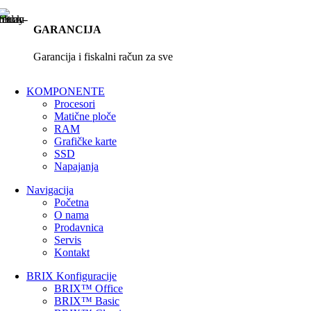
GARANCIJA
Garancija i fiskalni račun za sve
KOMPONENTE
Procesori
Matične ploče
RAM
Grafičke karte
SSD
Napajanja
Navigacija
Početna
O nama
Prodavnica
Servis
Kontakt
BRIX Konfiguracije
BRIX™ Office
BRIX™ Basic