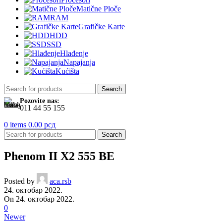
Matične Ploče
RAM
Grafičke Karte
HDD
SSD
Hlađenje
Napajanja
Kućišta
Search
Pozovite nas:
011 44 55 155
0
items
0.00
рсд
Search
Phenom II X2 555 BE
Posted by
aca.rsb
24. октобар 2022.
On 24. октобар 2022.
0
Newer