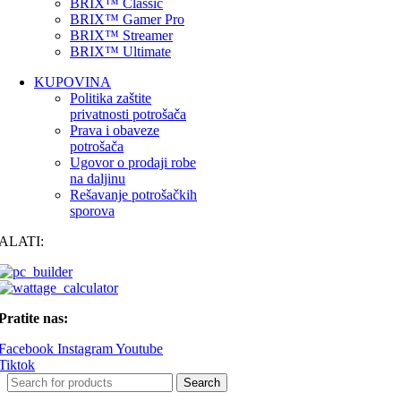
BRIX™ Classic
BRIX™ Gamer Pro
BRIX™ Streamer
BRIX™ Ultimate
KUPOVINA
Politika zaštite
privatnosti potrošača
Prava i obaveze
potrošača
Ugovor o prodaji robe
na daljinu
Rešavanje potrošačkih
sporova
ALATI:
Pratite nas:
Facebook
Instagram
Youtube
Tiktok
Search