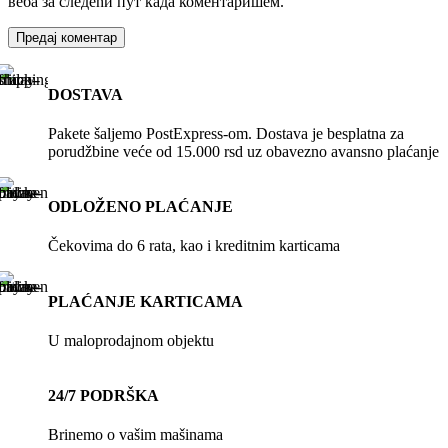
веба за следећи пут када коментаришем.
DOSTAVA
Pakete šaljemo PostExpress-om. Dostava je besplatna za
porudžbine veće od 15.000 rsd uz obavezno avansno plaćanje
ODLOŽENO PLAĆANJE
Čekovima do 6 rata, kao i kreditnim karticama
PLAĆANJE KARTICAMA
U maloprodajnom objektu
24/7 PODRŠKA
Brinemo o vašim mašinama