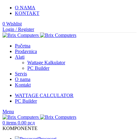
O NAMA
KONTAKT
0
Wishlist
Login / Register
Početna
Prodavnica
Alati
Wattage Kalkulator
PC Builder
Servis
O nama
Kontakt
WATTAGE CALCULATOR
PC Builder
Menu
0
items
0.00
рсд
KOMPONENTE
Procesori