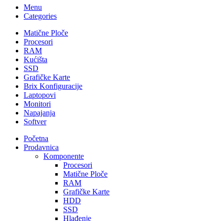
Menu
Categories
Matične Ploče
Procesori
RAM
Kućišta
SSD
Grafičke Karte
Brix Konfiguracije
Laptopovi
Monitori
Napajanja
Softver
Početna
Prodavnica
Komponente
Procesori
Matične Ploče
RAM
Grafičke Karte
HDD
SSD
Hlađenje