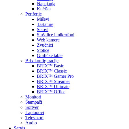
Napajanja
Kućišta
Periferije
Miševi
Tastature
Setovi
Slušalice i mikrofoni
Web kamere
Zvučnici
Stolice
Grafičke table
Brix konfiguracije
BRIX™ Basic
BRIX™ Classic
BRIX™ Gamer Pro
BRIX™ Streamer
BRIX™ Ultimate
BRIX™ Office
Monitori
Štampači
Softver
Laptopovi
Televizori
Audio
Servis