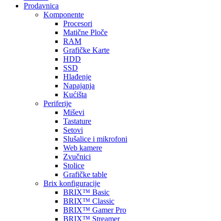
Prodavnica
Komponente
Procesori
Matične Ploče
RAM
Grafičke Karte
HDD
SSD
Hlađenje
Napajanja
Kućišta
Periferije
Miševi
Tastature
Setovi
Slušalice i mikrofoni
Web kamere
Zvučnici
Stolice
Grafičke table
Brix konfiguracije
BRIX™ Basic
BRIX™ Classic
BRIX™ Gamer Pro
BRIX™ Streamer