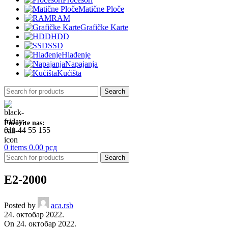
Matične Ploče
RAM
Grafičke Karte
HDD
SSD
Hlađenje
Napajanja
Kućišta
Search
Pozovite nas:
011 44 55 155
0
items
0.00
рсд
Search
E2-2000
Posted by
aca.rsb
24. октобар 2022.
On 24. октобар 2022.