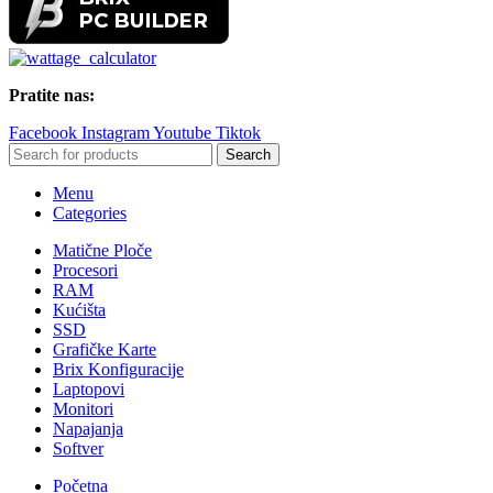
Pratite nas:
Facebook
Instagram
Youtube
Tiktok
Search
Menu
Categories
Matične Ploče
Procesori
RAM
Kućišta
SSD
Grafičke Karte
Brix Konfiguracije
Laptopovi
Monitori
Napajanja
Softver
Početna