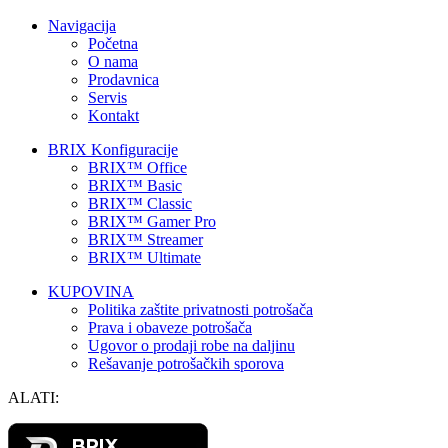
Navigacija
Početna
O nama
Prodavnica
Servis
Kontakt
BRIX Konfiguracije
BRIX™ Office
BRIX™ Basic
BRIX™ Classic
BRIX™ Gamer Pro
BRIX™ Streamer
BRIX™ Ultimate
KUPOVINA
Politika zaštite privatnosti potrošača
Prava i obaveze potrošača
Ugovor o prodaji robe na daljinu
Rešavanje potrošačkih sporova
ALATI: