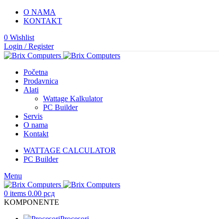
O NAMA
KONTAKT
0
Wishlist
Login / Register
Početna
Prodavnica
Alati
Wattage Kalkulator
PC Builder
Servis
O nama
Kontakt
WATTAGE CALCULATOR
PC Builder
Menu
0
items
0.00
рсд
KOMPONENTE
Procesori