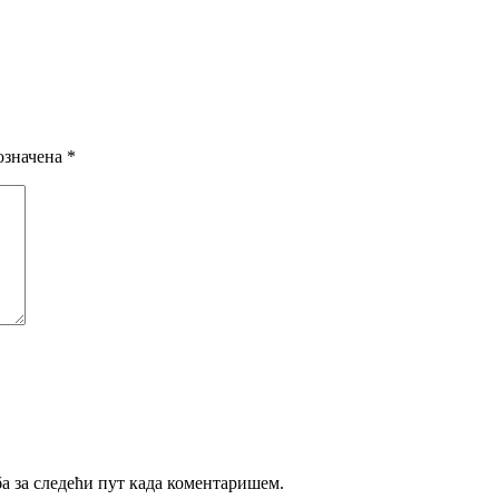
означена
*
ба за следећи пут када коментаришем.