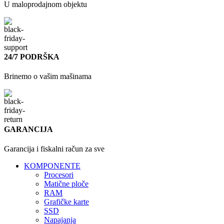
U maloprodajnom objektu
24/7 PODRŠKA
Brinemo o vašim mašinama
GARANCIJA
Garancija i fiskalni račun za sve
KOMPONENTE
Procesori
Matične ploče
RAM
Grafičke karte
SSD
Napajanja