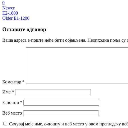
0
Newer
E2-1800
Older
E1-1200
Оставите одговор
Ваша адреса е-поште неће бити објављена.
Неопходна поља су 
Коментар
*
Име
*
Е-пошта
*
Веб место
Сачувај моје име, е-пошту и веб место у овом прегледачу ве