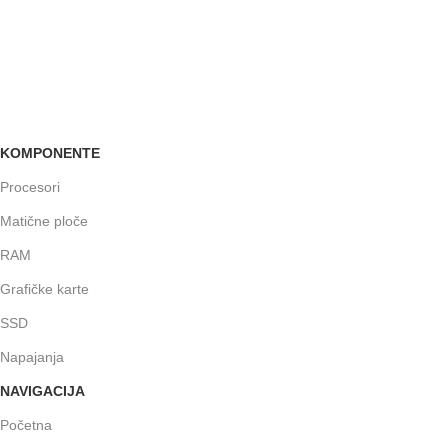
GARANCIJA
Garancija i fiskalni račun za sve
KOMPONENTE
Procesori
Matične ploče
RAM
Grafičke karte
SSD
Napajanja
NAVIGACIJA
Početna