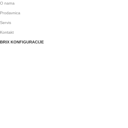
O nama
Prodavnica
Servis
Kontakt
BRIX KONFIGURACIJE
BRIX™ Office
BRIX™ Basic
BRIX™ Classic
BRIX™ Gamer Pro
BRIX™ Streamer
BRIX™ Ultimate
KUPOVINA
Politika zaštite privatnosti potrošača