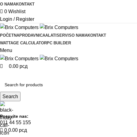
0
0
O NAMA
KONTAKT
0
Wishlist
Login / Register
POČETNA
PRODAVNICA
ALATI
SERVIS
O NAMA
KONTAKT
WATTAGE CALCULATOR
PC BUILDER
Menu
0.00
рсд
KOMPONENTE
Search
Pozovite nas:
011 44 55 155
0
0.00
рсд