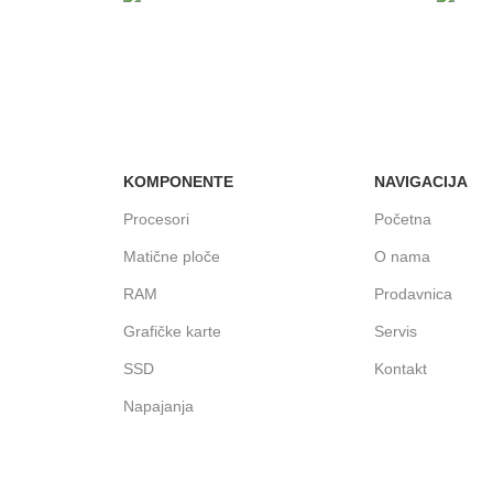
ODLOŽENO PLAĆANJE
PLAĆ
Čekovima do 6 rata, kao i kreditnim
U malo
karticama
KOMPONENTE
NAVIGACIJA
Procesori
Početna
Matične ploče
O nama
RAM
Prodavnica
Grafičke karte
Servis
SSD
Kontakt
Napajanja