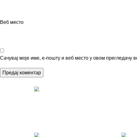
Веб место
Сачувај моје име, е-пошту и веб место у овом прегледачу 
Pakete šaljemo PostExpress