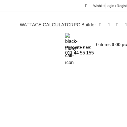
Wishlist
Login / Regist
WATTAGE CALCULATOR
PC Builder
0
items
0.00
р
Pozovite nas:
011 44 55 155