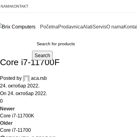
 NAMA
KONTAKT
Početna
Prodavnica
Alati
Servis
O nama
Konta
KOMPONENTE
Search
Core i7-11700F
Posted by
aca.rsb
24. октобар 2022.
On 24. октобар 2022.
0
Newer
Core i7-11700K
Older
Core i7-11700