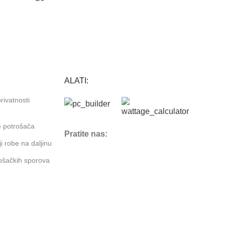
GARANCIJA
Garancija i fiskalni račun za sve
ALATI:
privatnosti
e potrošača
Pratite nas:
i robe na daljinu
ošačkih sporova