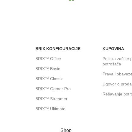
ANJE KARTICAMA
24/7 PODRŠKA
prodajnom objektu
Brinemo o vašim mašinama
BRIX KONFIGURACIJE
KUPOVINA
BRIX™ Office
Politika zaštite 
potrošača
BRIX™ Basic
Prava i obavez
BRIX™ Classic
Ugovor o prodaj
BRIX™ Gamer Pro
Rešavanje potr
BRIX™ Streamer
BRIX™ Ultimate
Shop