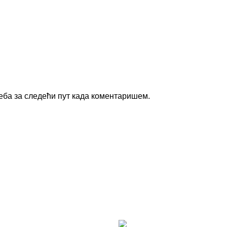
веба за следећи пут када коментаришем.
DOSTAVA
-om. Dostava je besplatna za porudžbine veće od 15.000 rsd u