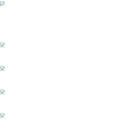
DOSTAVA
Pakete šaljemo PostExpress-om. Dostava je besplatna
za porudžbine veće od 15.000 rsd uz obavezno
avansno plaćanje
ODLOŽENO PLAĆANJE
Čekovima do 6 rata, kao i kreditnim karticama
PLAĆANJE KARTICAMA
U maloprodajnom objektu
24/7 PODRŠKA
Brinemo o vašim mašinama
GARANCIJA
Garancija i fiskalni račun za sve