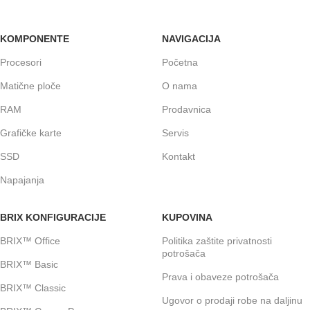
KOMPONENTE
NAVIGACIJA
Procesori
Početna
Matične ploče
O nama
RAM
Prodavnica
Grafičke karte
Servis
SSD
Kontakt
Napajanja
BRIX KONFIGURACIJE
KUPOVINA
BRIX™ Office
Politika zaštite privatnosti
potrošača
BRIX™ Basic
Prava i obaveze potrošača
BRIX™ Classic
Ugovor o prodaji robe na daljinu