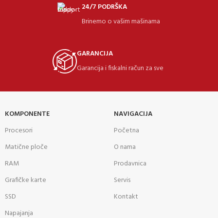
24/7 PODRŠKA
Brinemo o vašim mašinama
GARANCIJA
Garancija i fiskalni račun za sve
KOMPONENTE
NAVIGACIJA
Procesori
Početna
Matične ploče
O nama
RAM
Prodavnica
Grafičke karte
Servis
SSD
Kontakt
Napajanja