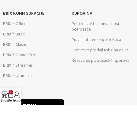
BRIX KONFIGURACIJE
KUPOVINA
BRIX™ Office
Politika zaštite privatnosti
potrošača
BRIX™ Basic
Prava i obaveze potrošača
BRIX™ Classic
Ugovor o prodaji robe na daljinu
BRIX™ Gamer Pro
Rešavanje potrošačkih sporova
BRIX™ Streamer
BRIX™ Ultimate
ALATI:
0
Shop
Cart
My account