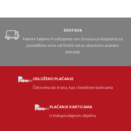
DOSTAVA
Pakete šaljemo PostExpress-om. Dostava je besplatna za
porudžbine veće od 15.000 rsd uz obavezno avansno
plaćanje
ODLOŽENO PLAĆANJE
Čekovima do 6 rata, kao i kreditnim karticama
PLAĆANJE KARTICAMA
U maloprodajnom objektu