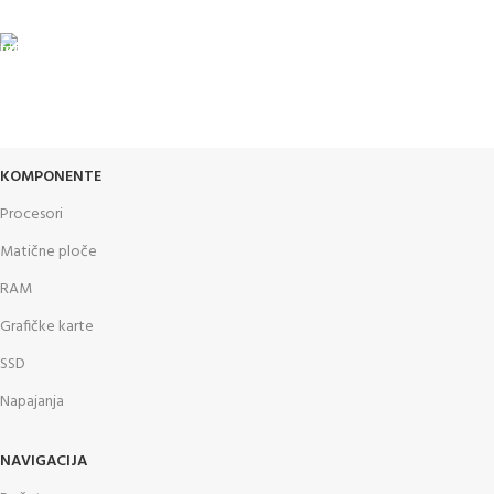
GARANCIJA
Garancija i fiskalni račun za sve
KOMPONENTE
Procesori
Matične ploče
RAM
Grafičke karte
SSD
Napajanja
NAVIGACIJA