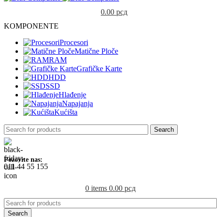
0.00
рсд
KOMPONENTE
Procesori
Matične Ploče
RAM
Grafičke Karte
HDD
SSD
Hlađenje
Napajanja
Kućišta
Search
Pozovite nas:
011 44 55 155
0
items
0.00
рсд
Search