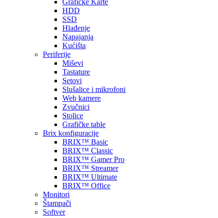
Grafičke Karte
HDD
SSD
Hlađenje
Napajanja
Kućišta
Periferije
Miševi
Tastature
Setovi
Slušalice i mikrofoni
Web kamere
Zvučnici
Stolice
Grafičke table
Brix konfiguracije
BRIX™ Basic
BRIX™ Classic
BRIX™ Gamer Pro
BRIX™ Streamer
BRIX™ Ultimate
BRIX™ Office
Monitori
Štampači
Softver