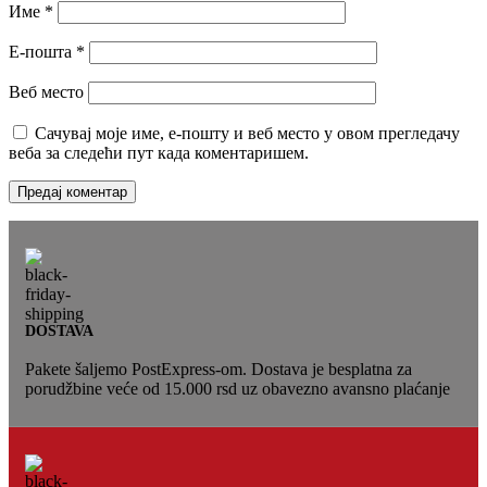
Име
*
Е-пошта
*
Веб место
Сачувај моје име, е-пошту и веб место у овом прегледачу
веба за следећи пут када коментаришем.
DOSTAVA
Pakete šaljemo PostExpress-om. Dostava je besplatna za
porudžbine veće od 15.000 rsd uz obavezno avansno plaćanje