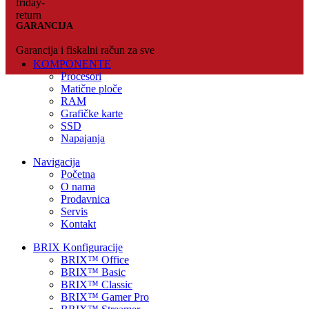
GARANCIJA
Garancija i fiskalni račun za sve
KOMPONENTE
Procesori
Matične ploče
RAM
Grafičke karte
SSD
Napajanja
Navigacija
Početna
O nama
Prodavnica
Servis
Kontakt
BRIX Konfiguracije
BRIX™ Office
BRIX™ Basic
BRIX™ Classic
BRIX™ Gamer Pro