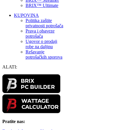
BRIX™ Streamer
BRIX™ Ultimate
KUPOVINA
Politika zaštite
privatnosti potrošača
Prava i obaveze
potrošača
Ugovor o prodaji
robe na daljinu
Rešavanje
potrošačkih sporova
ALATI:
Pratite nas: