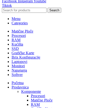
Facebook
Instagram
Youtube
Tiktok
Search
Menu
Categories
Matične Ploče
Procesori
RAM
Kućišta
SSD
Grafičke Karte
Brix Konfiguracije
Laptopovi
Monitori
Napajanja
Softver
Početna
Prodavnica
Komponente
Procesori
Matične Ploče
RAM