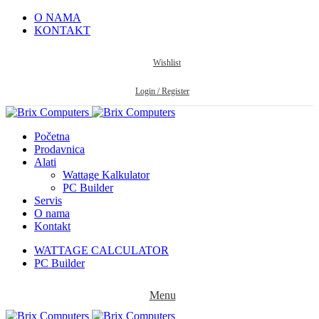
O NAMA
KONTAKT
Wishlist
Login / Register
Početna
Prodavnica
Alati
Wattage Kalkulator
PC Builder
Servis
O nama
Kontakt
WATTAGE CALCULATOR
PC Builder
Menu