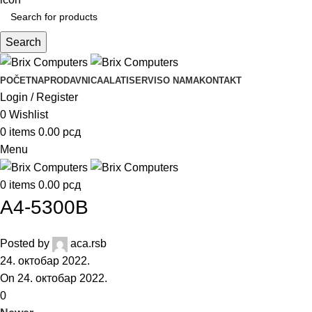
Search
POČETNA
PRODAVNICA
ALATI
SERVIS
O NAMA
KONTAKT
Login / Register
0
Wishlist
0
items
0.00
рсд
Menu
0
items
0.00
рсд
A4-5300B
Posted by
aca.rsb
24. октобар 2022.
On 24. октобар 2022.
0