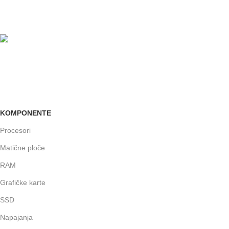
Brinemo o vašim mašinama
GARANCIJA
Garancija i fiskalni račun za sve
KOMPONENTE
Procesori
Matične ploče
RAM
Grafičke karte
SSD
Napajanja