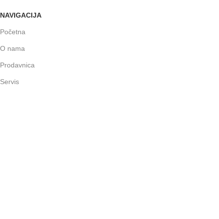
NAVIGACIJA
Početna
O nama
Prodavnica
Servis
Kontakt
BRIX KONFIGURACIJE
BRIX™ Office
BRIX™ Basic
BRIX™ Classic
BRIX™ Gamer Pro
BRIX™ Streamer