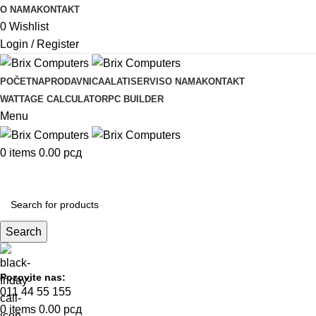
O NAMA
KONTAKT
0
Wishlist
Login / Register
POČETNA
PRODAVNICA
ALATI
SERVIS
O NAMA
KONTAKT
WATTAGE CALCULATOR
PC BUILDER
Menu
0
items
0.00
рсд
KOMPONENTE
Search
Pozovite nas:
011 44 55 155
0
items
0.00
рсд