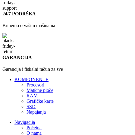
24/7 PODRŠKA
Brinemo o vašim mašinama
GARANCIJA
Garancija i fiskalni račun za sve
KOMPONENTE
Procesori
Matične ploče
RAM
Grafičke karte
SSD
Napajanja
Navigacija
Početna
O nama