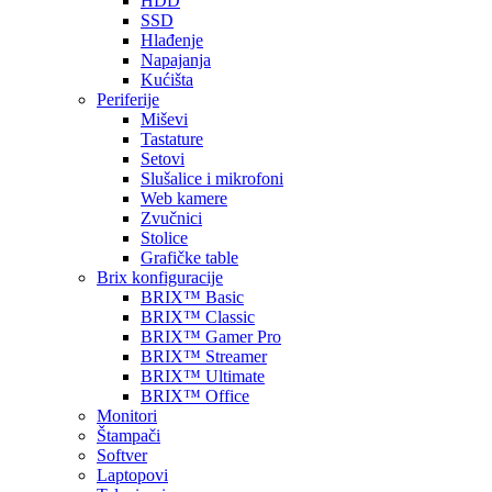
HDD
SSD
Hlađenje
Napajanja
Kućišta
Periferije
Miševi
Tastature
Setovi
Slušalice i mikrofoni
Web kamere
Zvučnici
Stolice
Grafičke table
Brix konfiguracije
BRIX™ Basic
BRIX™ Classic
BRIX™ Gamer Pro
BRIX™ Streamer
BRIX™ Ultimate
BRIX™ Office
Monitori
Štampači
Softver
Laptopovi