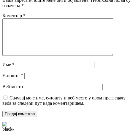
Ваша адреса е-поште неће бити објављена.
Неопходна поља су
означена
*
Коментар
*
Име
*
Е-пошта
*
Веб место
Сачувај моје име, е-пошту и веб место у овом прегледачу
веба за следећи пут када коментаришем.