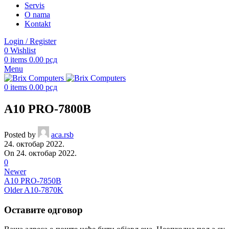
Servis
O nama
Kontakt
Login / Register
0
Wishlist
0
items
0.00
рсд
Menu
0
items
0.00
рсд
A10 PRO-7800B
Posted by
aca.rsb
24. октобар 2022.
On 24. октобар 2022.
0
Newer
A10 PRO-7850B
Older
A10-7870K
Оставите одговор