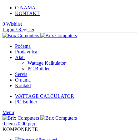
O NAMA
KONTAKT
0
Wishlist
Login / Register
Početna
Prodavnica
Alati
Wattage Kalkulator
PC Builder
Servis
O nama
Kontakt
WATTAGE CALCULATOR
PC Builder
Menu
0
items
0.00
рсд
KOMPONENTE
Procesori