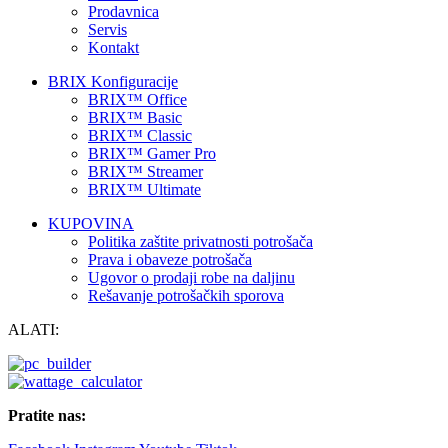
Prodavnica
Servis
Kontakt
BRIX Konfiguracije
BRIX™ Office
BRIX™ Basic
BRIX™ Classic
BRIX™ Gamer Pro
BRIX™ Streamer
BRIX™ Ultimate
KUPOVINA
Politika zaštite privatnosti potrošača
Prava i obaveze potrošača
Ugovor o prodaji robe na daljinu
Rešavanje potrošačkih sporova
ALATI:
Pratite nas: