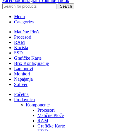
Facebook
Instagram
Youtube
Tiktok
Search
Menu
Categories
Matične Ploče
Procesori
RAM
Kućišta
SSD
Grafičke Karte
Brix Konfiguracije
Laptopovi
Monitori
Napajanja
Softver
Početna
Prodavnica
Komponente
Procesori
Matične Ploče
RAM
Grafičke Karte