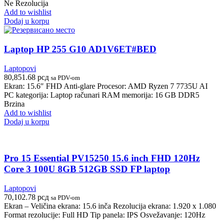
Ne Rezolucija
Add to wishlist
Dodaj u korpu
Laptop HP 255 G10 AD1V6ET#BED
Laptopovi
80,851.68
рсд
sa PDV-om
Ekran: 15.6″ FHD Anti-glare Procesor: AMD Ryzen 7 7735U AI
PC kategorija: Laptop računari RAM memorija: 16 GB DDR5
Brzina
Add to wishlist
Dodaj u korpu
Pro 15 Essential PV15250 15.6 inch FHD 120Hz
Core 3 100U 8GB 512GB SSD FP laptop
Laptopovi
70,102.78
рсд
sa PDV-om
Ekran – Veličina ekrana: 15.6 inča Rezolucija ekrana: 1.920 x 1.080
Format rezolucije: Full HD Tip panela: IPS Osvežavanje: 120Hz