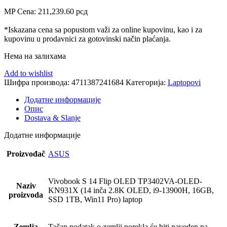
MP Cena:
211,239.60
рсд
*Iskazana cena sa popustom važi za online kupovinu, kao i za
kupovinu u prodavnici za gotovinski način plaćanja.
Нема на залихама
Add to wishlist
Шифра производа:
4711387241684
Категорија:
Laptopovi
Додатне информације
Опис
Dostava & Slanje
Додатне информације
Proizvođač
ASUS
Vivobook S 14 Flip OLED TP3402VA-OLED-
Naziv
KN931X (14 inča 2.8K OLED, i9-13900H, 16GB,
proizvoda
SSD 1TB, Win11 Pro) laptop
Zemlja
Tačan podatak o zemlji porekla će biti naveden na