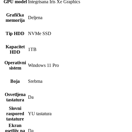
GPU model
Integrisana Iris Xe Graphics
Grafička
Deljena
memorija
Tip HDD
NVMe SSD
Kapacitet
1TB
HDD
Operativni
Windows 11 Pro
sistem
Boja
Srebrna
Osvetljena
Da
tastatura
Slovni
raspored
YU tastatura
tastature
Ekran
osetljiv na
Da