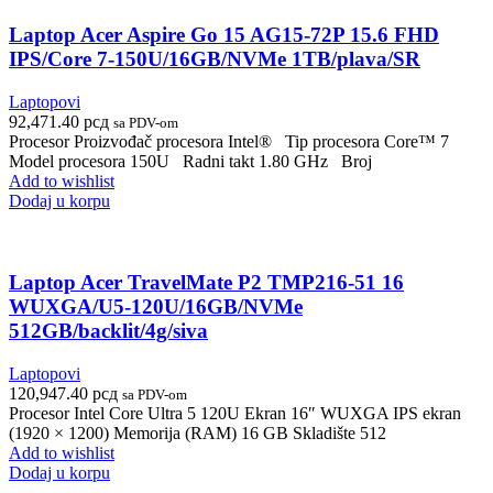
Laptop Acer Aspire Go 15 AG15-72P 15.6 FHD
IPS/Core 7-150U/16GB/NVMe 1TB/plava/SR
Laptopovi
92,471.40
рсд
sa PDV-om
Procesor Proizvođač procesora Intel® Tip procesora Core™ 7
Model procesora 150U Radni takt 1.80 GHz Broj
Add to wishlist
Dodaj u korpu
Laptop Acer TravelMate P2 TMP216-51 16
WUXGA/U5-120U/16GB/NVMe
512GB/backlit/4g/siva
Laptopovi
120,947.40
рсд
sa PDV-om
Procesor Intel Core Ultra 5 120U Ekran 16″ WUXGA IPS ekran
(1920 × 1200) Memorija (RAM) 16 GB Skladište 512
Add to wishlist
Dodaj u korpu