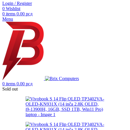
Login / Register
0
Wishlist
0
items
0.00
рсд
Menu
0
items
0.00
рсд
Sold out