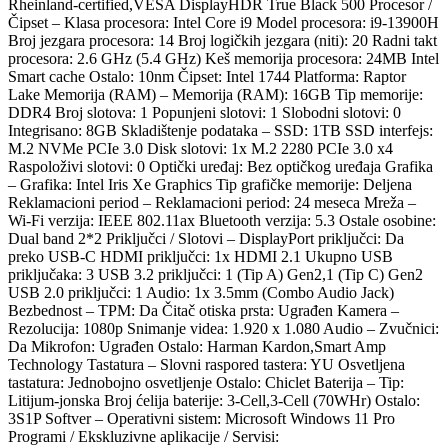
Rheinland-certified,VESA DisplayHDR True Black 500 Procesor /
Čipset – Klasa procesora: Intel Core i9 Model procesora: i9-13900H
Broj jezgara procesora: 14 Broj logičkih jezgara (niti): 20 Radni takt
procesora: 2.6 GHz (5.4 GHz) Keš memorija procesora: 24MB Intel
Smart cache Ostalo: 10nm Čipset: Intel 1744 Platforma: Raptor
Lake Memorija (RAM) – Memorija (RAM): 16GB Tip memorije:
DDR4 Broj slotova: 1 Popunjeni slotovi: 1 Slobodni slotovi: 0
Integrisano: 8GB Skladištenje podataka – SSD: 1TB SSD interfejs:
M.2 NVMe PCIe 3.0 Disk slotovi: 1x M.2 2280 PCIe 3.0 x4
Raspoloživi slotovi: 0 Optički uređaj: Bez optičkog uređaja Grafika
– Grafika: Intel Iris Xe Graphics Tip grafičke memorije: Deljena
Reklamacioni period – Reklamacioni period: 24 meseca Mreža –
Wi-Fi verzija: IEEE 802.11ax Bluetooth verzija: 5.3 Ostale osobine:
Dual band 2*2 Priključci / Slotovi – DisplayPort priključci: Da
preko USB-C HDMI priključci: 1x HDMI 2.1 Ukupno USB
priključaka: 3 USB 3.2 priključci: 1 (Tip A) Gen2,1 (Tip C) Gen2
USB 2.0 priključci: 1 Audio: 1x 3.5mm (Combo Audio Jack)
Bezbednost – TPM: Da Čitač otiska prsta: Ugrađen Kamera –
Rezolucija: 1080p Snimanje videa: 1.920 x 1.080 Audio – Zvučnici:
Da Mikrofon: Ugrađen Ostalo: Harman Kardon,Smart Amp
Technology Tastatura – Slovni raspored tastera: YU Osvetljena
tastatura: Jednobojno osvetljenje Ostalo: Chiclet Baterija – Tip:
Litijum-jonska Broj ćelija baterije: 3-Cell,3-Cell (70WHr) Ostalo:
3S1P Softver – Operativni sistem: Microsoft Windows 11 Pro
Programi / Ekskluzivne aplikacije / Servisi: