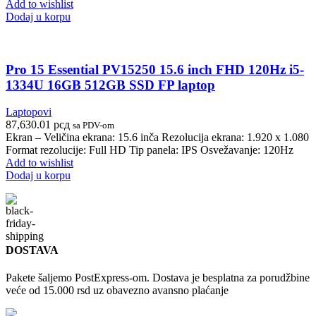
Add to wishlist
Dodaj u korpu
Pro 15 Essential PV15250 15.6 inch FHD 120Hz i5-
1334U 16GB 512GB SSD FP laptop
Laptopovi
87,630.01
рсд
sa PDV-om
Ekran – Veličina ekrana: 15.6 inča Rezolucija ekrana: 1.920 x 1.080
Format rezolucije: Full HD Tip panela: IPS Osvežavanje: 120Hz
Add to wishlist
Dodaj u korpu
DOSTAVA
Pakete šaljemo PostExpress-om. Dostava je besplatna za porudžbine
veće od 15.000 rsd uz obavezno avansno plaćanje