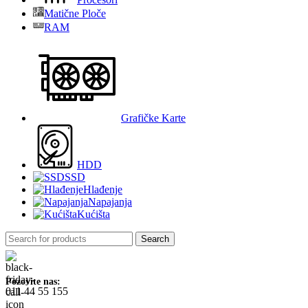
Matične Ploče
RAM
Grafičke Karte
HDD
SSD
Hlađenje
Napajanja
Kućišta
Search
Pozovite nas:
011 44 55 155