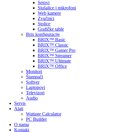
Setovi
Slušalice i mikrofoni
Web kamere
Zvučnici
Stolice
Grafičke table
Brix konfiguracije
BRIX™ Basic
BRIX™ Classic
BRIX™ Gamer Pro
BRIX™ Streamer
BRIX™ Ultimate
BRIX™ Office
Monitori
Štampači
Softver
Laptopovi
Televizori
Audio
Servis
Alati
Wattage Calculator
PC Builder
O nama
Kontakt