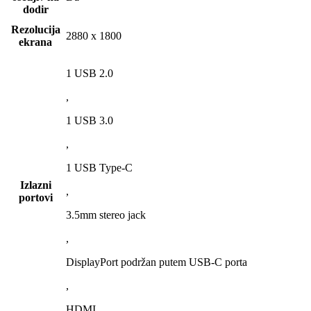
dodir
Rezolucija
2880 x 1800
ekrana
1 USB 2.0
,
1 USB 3.0
,
1 USB Type-C
Izlazni
,
portovi
3.5mm stereo jack
,
DisplayPort podržan putem USB-C porta
,
HDMI