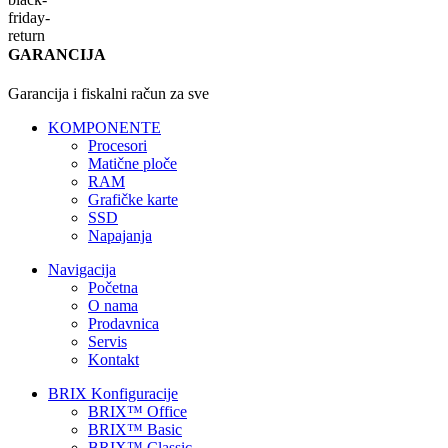
GARANCIJA
Garancija i fiskalni račun za sve
KOMPONENTE
Procesori
Matične ploče
RAM
Grafičke karte
SSD
Napajanja
Navigacija
Početna
O nama
Prodavnica
Servis
Kontakt
BRIX Konfiguracije
BRIX™ Office
BRIX™ Basic
BRIX™ Classic