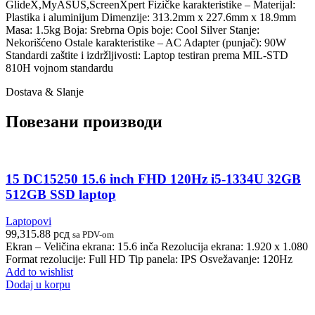
GlideX,MyASUS,ScreenXpert Fizičke karakteristike – Materijal:
Plastika i aluminijum Dimenzije: 313.2mm x 227.6mm x 18.9mm
Masa: 1.5kg Boja: Srebrna Opis boje: Cool Silver Stanje:
Nekorišćeno Ostale karakteristike – AC Adapter (punjač): 90W
Standardi zaštite i izdržljivosti: Laptop testiran prema MIL-STD
810H vojnom standardu
Dostava & Slanje
Повезани производи
15 DC15250 15.6 inch FHD 120Hz i5-1334U 32GB
512GB SSD laptop
Laptopovi
99,315.88
рсд
sa PDV-om
Ekran – Veličina ekrana: 15.6 inča Rezolucija ekrana: 1.920 x 1.080
Format rezolucije: Full HD Tip panela: IPS Osvežavanje: 120Hz
Add to wishlist
Dodaj u korpu