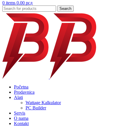
0
items
0.00
рсд
Search
Početna
Prodavnica
Alati
Wattage Kalkulator
PC Builder
Servis
O nama
Kontakt