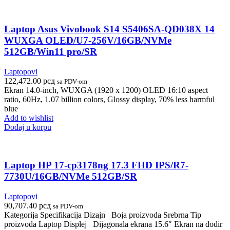
Laptop Asus Vivobook S14 S5406SA-QD038X 14
WUXGA OLED/U7-256V/16GB/NVMe
512GB/Win11 pro/SR
Laptopovi
122,472.00
рсд
sa PDV-om
Ekran 14.0-inch, WUXGA (1920 x 1200) OLED 16:10 aspect
ratio, 60Hz, 1.07 billion colors, Glossy display, 70% less harmful
blue
Add to wishlist
Dodaj u korpu
Laptop HP 17-cp3178ng 17.3 FHD IPS/R7-
7730U/16GB/NVMe 512GB/SR
Laptopovi
90,707.40
рсд
sa PDV-om
Kategorija Specifikacija Dizajn Boja proizvoda Srebrna Tip
proizvoda Laptop Displej Dijagonala ekrana 15.6″ Ekran na dodir