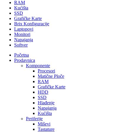
RAM
Kućišta
SSD
Grafičke Karte
Brix Konfiguracije
Laptopovi
Monitori
Napajanja
Softver
Početna
Prodavnica
Komponente
Procesori
Matične Ploče
RAM
Grafičke Karte
HDD
SSD
Hlađenje
Napajanja
Kućišta
Periferije
Miševi
Tastature