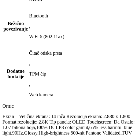
Bluetooth
Bežično
,
povezivanje
WiFi 6 (802.11ax)
Čitač otiska prsta
,
Dodatne
TPM čip
funkcije
,
Web kamera
Опис
Ekran – Veličina ekrana: 14 inča Rezolucija ekrana: 2.880 x 1.800
Format rezolucije: 2.8K Tip panela: OLED Touchscreen: Da Ostalo:
1.07 biliona boja,100% DCI-P3 color gamut,65% less harmful blue
light,90Hz,Glossy,High-brightness 500-nit,Pantone Validated,TÜV