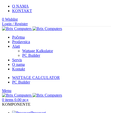
O NAMA
KONTAKT
0
Wishlist
Login / Register
Početna
Prodavnica
Alati
Wattage Kalkulator
PC Builder
Servis
O nama
Kontakt
WATTAGE CALCULATOR
PC Builder
Menu
0
items
0.00
рсд
KOMPONENTE
Procesori