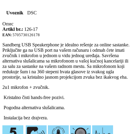
Uvoznik
DSC
Опис
Artikl br.:
126-17
EAN:
5705730126178
Sandberg USB Speakerphone je idealno rešenje za online sastanke.
Priključite ga na USB port na vašem računaru i odmah ćete imati
zvučnik i mikrofon u jednom u vidu jednog uređaja. Savršena
alternativa slušalicama sa mikrofonom u vašoj kućnoj kancelariji ili
za salu za sastanke na vašem radnom mestu. Sa mikrofonom koji
redukuje šum i na 360 stepeni hvata glasove iz svakog ugla
prostorije, sa kristalno jasnom projekcijom zvuka bez ikakvog eha.
2u1 mikrofon + zvučnik.
Kristalno čisti hands-free pozivi.
Pogodna alternativa slušalicama.
Instalacija bez drajvera.