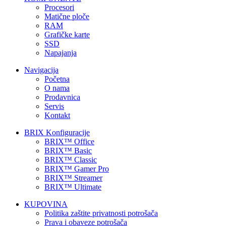
Procesori
Matične ploče
RAM
Grafičke karte
SSD
Napajanja
Navigacija
Početna
O nama
Prodavnica
Servis
Kontakt
BRIX Konfiguracije
BRIX™ Office
BRIX™ Basic
BRIX™ Classic
BRIX™ Gamer Pro
BRIX™ Streamer
BRIX™ Ultimate
KUPOVINA
Politika zaštite privatnosti potrošača
Prava i obaveze potrošača