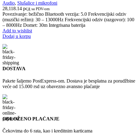
Audio
,
Slušalice i mikrofoni
28,118.14
рсд
sa PDV-om
Povezivanje: bežično Bluetooth verzija: 5.0 Frekvencijski odziv
(muzički režim): 30 – 13000Hz Frekvencijski odziv (razgovor): 100
– 8000Hz Domet: 30m Integrisana baterija
Add to wishlist
Dodaj u korpu
DOSTAVA
Pakete šaljemo PostExpress-om. Dostava je besplatna za porudžbine
veće od 15.000 rsd uz obavezno avansno plaćanje
ODLOŽENO PLAĆANJE
Čekovima do 6 rata, kao i kreditnim karticama