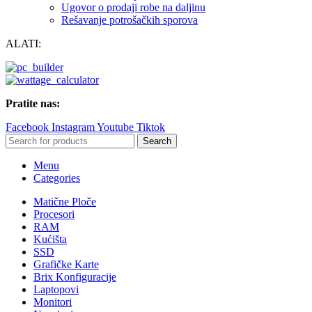
Ugovor o prodaji robe na daljinu
Rešavanje potrošačkih sporova
ALATI:
Pratite nas:
Facebook
Instagram
Youtube
Tiktok
Search
Menu
Categories
Matične Ploče
Procesori
RAM
Kućišta
SSD
Grafičke Karte
Brix Konfiguracije
Laptopovi
Monitori