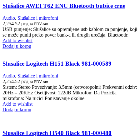
Slušalice AWEI T62 ENC Bluetooth bubice crne
Audio
,
Slušalice i mikrofoni
2,254.52
рсд
sa PDV-om
USB punjenje: Slušalice su opremljene usb kablom za punjenje, koji
se može puniti preko pover bank-a ili drugih uređaja. Bluetooth:
Add to wishlist
Dodaj u korpu
Slusalice Logitech H151 Black 981-000589
Audio
,
Slušalice i mikrofoni
2,254.52
рсд
sa PDV-om
Sistem: Stereo Povezivanje: 3.5mm (cetvoropolni) Frekventni odziv:
20Hz – 20KHz Osetljivost: 122dB Mikrofon: Da Pozicija
mikrofona: Na rucici Ponistavanje okolne
Add to wishlist
Dodaj u korpu
Slusalice Logitech H540 Black 981-000480