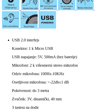
USB 2.0 interfejs
Konektor: 1 k Micro USB
USB napajanje: 5V, 500mA (bez baterije)
Mikrofoni: 2 k višesmerni stereo mikrofon
Odziv mikrofona: 100Hz-10KHz
Osetljivost mikrofona: >-22db±1 dB
Pokrivenost: do 3 metra
Zvučnik: 3V, dinamički, 40 mm
3 tastera na dodir