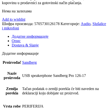
kupovinu u prodavnici za gotovinski način plaćanja.
Нема на залихама
Add to wishlist
Шифра производа:
5705730126178
Категорије:
Audio
,
Slušalice
i mikrofoni
Додатне информације
Опис
Dostava & Slanje
Додатне информације
Proizvođač
Sandberg
Naziv
USB speakerphone Sandberg Pro 126-17
proizvoda
Zemlja
Tačan podatak o zemlji porekla će biti naveden na
porekla
deklaraciji koju dobijate uz proizvod.
Vrsta robe
PERIFERIJA