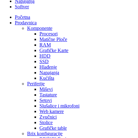
Napajanja
Softver
Početna
Prodavnica
Komponente
Procesori
Matične Ploče
RAM
Grafičke Karte
HDD
SSD
Hlađenje
Napajanja
Kućišta
Periferije
Miševi
Tastature
Setovi
Slušalice i mikrofoni
Web kamere
Zvučnici
Stolice
Grafičke table
Brix konfiguracije