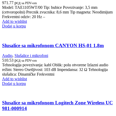
971.77
рсд
sa PDV-om
Model: TAE1105WT/00 Tip: bubice Povezivanje: 3,5 mm
(cetvoropolni) Precnik zvucnika: 8,6 mm Tip magneta: Neodimijum
Frekventni odziv: 20 Hz –
Add to wishlist
Dodaj u korpu
Slusalice sa mikrofonom CANYON HS-01 1.8m
Audio
,
Slušalice i mikrofoni
510.53
рсд
sa PDV-om
Tehnologija povezivanja: kabl Oblik: polu otvorene Izlazni audio
režim: Stereo Osetljivost: 103 dB Impendansa: 32 Ω Tehnologija
slušalica: Dinamičke Frekventni
Add to wishlist
Dodaj u korpu
Slusalice sa mikrofonom Logitech Zone Wireless UC
981-000914