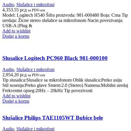
Audio
,
Slušalice i mikrofoni
4,353.55
рсд
sa PDV-om
Model: Logitech H540 Šifra proizvoda: 981-000480 Boja: Crna Tip
uredaja: Žicne stereo slušalice sa mikrofonom Nacin povezivanja:
USB-A (Plug &
Add to wishlist
Dodaj u korpu
Slusalice Logitech PC960 Black 981-000100
Audio
,
Slušalice i mikrofoni
2,954.20
рсд
sa PDV-om
Tip slusalica:Slusalice sa mikrofonom Oblik slusalica:Preko usiju
Stil nosenja:Preko glave Sistem:2.0 (Stereo) Namena:Mobilni uredaj
Frekventni opseg:20Hz – 20kHz Tip povezivosti
Add to wishlist
Dodaj u korpu
Slušalice Philips TAE1105WT Bubice bele
Audio
,
Slušalice i mikrofoni