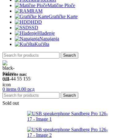
Matične Ploče
RAM
Grafičke Karte
HDD
SSD
Hlađenje
Napajanja
Kućišta
Search
Pozovite nas:
011 44 55 155
0
items
0.00
рсд
Search
Sold out