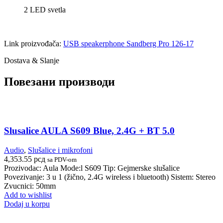
2 LED svetla
Link proizvođača:
USB speakerphone Sandberg Pro 126-17
Dostava & Slanje
Повезани производи
Slusalice AULA S609 Blue, 2.4G + BT 5.0
Audio
,
Slušalice i mikrofoni
4,353.55
рсд
sa PDV-om
Prozivodac: Aula Mode:l S609 Tip: Gejmerske slušalice
Povezivanje: 3 u 1 (žično, 2.4G wireless i bluetooth) Sistem: Stereo
Zvucnici: 50mm
Add to wishlist
Dodaj u korpu