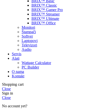
BRIX™ Basic
BRIX™ Classic
BRIX™ Gamer Pro
BRIX™ Streamer
BRIX™ Ultimate
BRIX™ Office
Monitori
Štampači
Softver
Laptopovi
Televizori
Audio
Servis
Alati
Wattage Calculator
PC Builder
O nama
Kontakt
Shopping cart
Close
Sign in
Close
No account yet?