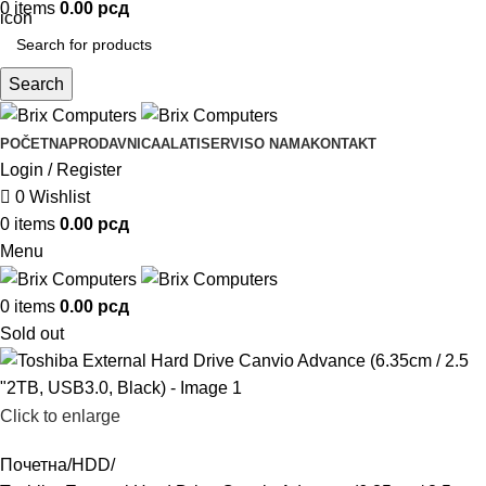
0
items
0.00
рсд
Search
POČETNA
PRODAVNICA
ALATI
SERVIS
O NAMA
KONTAKT
Login / Register
0
Wishlist
0
items
0.00
рсд
Menu
0
items
0.00
рсд
Sold out
Click to enlarge
Почетна
HDD