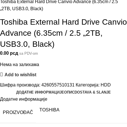
Toshiba External Hard Drive Canvio Advance (6.35cm / 2.5
„2TB, USB3.0, Black)
Toshiba External Hard Drive Canvio
Advance (6.35cm / 2.5 „2TB,
USB3.0, Black)
0.00
рсд
sa PDV-om
Нема на залихама
Add to wishlist
Шифра производа:
4260557510131
Категорија:
HDD
ДОДАТНЕ ИНФОРМАЦИЈЕ
ОПИС
DOSTAVA & SLANJE
Додатне информације
TOSHIBA
PROIZVOĐAČ