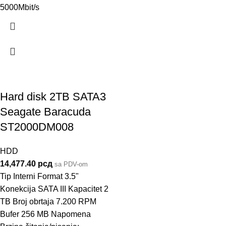
5000Mbit/s
Hard disk 2TB SATA3
Seagate Baracuda
ST2000DM008
HDD
14,477.40
рсд
sa PDV-om
Tip Interni Format 3.5"
Konekcija SATA III Kapacitet 2
TB Broj obrtaja 7.200 RPM
Bufer 256 MB Napomena