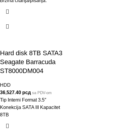
Brzina čitanja/pisanja:
Hard disk 8TB SATA3
Seagate Barracuda
ST8000DM004
HDD
36,527.40
рсд
sa PDV-om
Tip Interni Format 3.5″
Konekcija SATA III Kapacitet
8TB