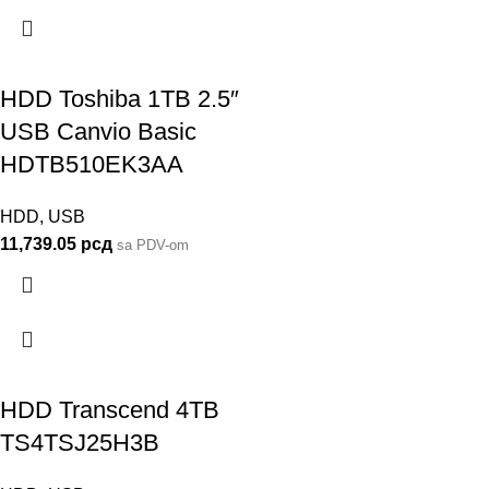
HDD Toshiba 1TB 2.5″
USB Canvio Basic
HDTB510EK3AA
HDD
,
USB
11,739.05
рсд
sa PDV-om
HDD Transcend 4TB
TS4TSJ25H3B