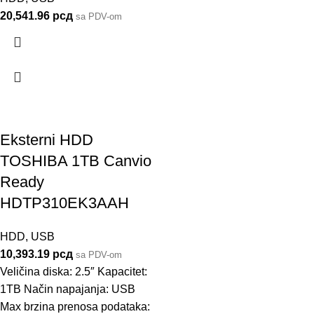
20,541.96
рсд
sa PDV-om
Eksterni HDD
TOSHIBA 1TB Canvio
Ready
HDTP310EK3AAH
HDD
,
USB
10,393.19
рсд
sa PDV-om
Veličina diska: 2.5″ Kapacitet:
1TB Način napajanja: USB
Max brzina prenosa podataka: