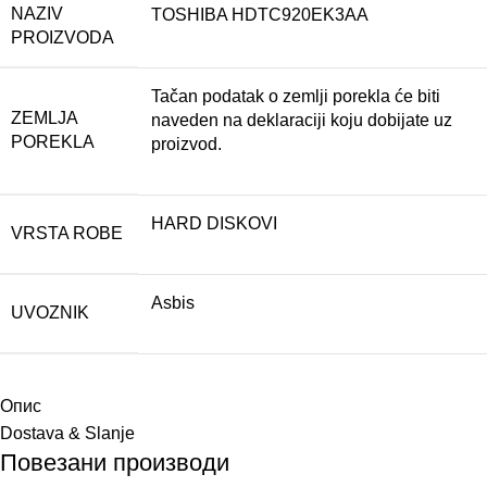
NAZIV
TOSHIBA HDTC920EK3AA
PROIZVODA
Tačan podatak o zemlji porekla će biti
ZEMLJA
naveden na deklaraciji koju dobijate uz
POREKLA
proizvod.
HARD DISKOVI
VRSTA ROBE
Asbis
UVOZNIK
Опис
Dostava & Slanje
Повезани производи