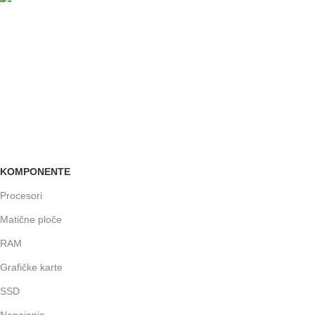
24/7 PODRŠKA
Brinemo o vašim mašinama
GARANCIJA
Garancija i fiskalni račun za sve
KOMPONENTE
Procesori
Matične ploče
RAM
Grafičke karte
SSD