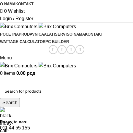
O NAMA
KONTAKT
0
Wishlist
Login / Register
POČETNA
PRODAVNICA
ALATI
SERVIS
O NAMA
KONTAKT
WATTAGE CALCULATOR
PC BUILDER
Menu
0
items
0.00
рсд
KOMPONENTE
Search
Pozovite nas:
011 44 55 155