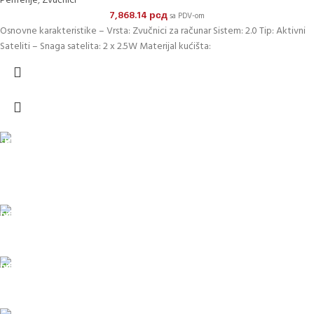
Periferije
,
Zvučnici
7,868.14
рсд
sa PDV-om
Osnovne karakteristike – Vrsta: Zvučnici za računar Sistem: 2.0 Tip: Aktivni
Sateliti – Snaga satelita: 2 x 2.5W Materijal kućišta:
DOSTAVA
Pakete šaljemo PostExpress-om. Dostava je besplatna za
porudžbine veće od 15.000 rsd uz obavezno avansno plaćanje
ODLOŽENO PLAĆANJE
Čekovima do 6 rata, kao i kreditnim karticama
PLAĆANJE KARTICAMA
U maloprodajnom objektu