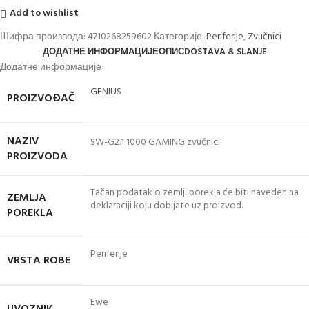
Add to wishlist
Шифра производа:
4710268259602
Категорије:
Periferije
,
Zvučnici
ДОДАТНЕ ИНФОРМАЦИЈЕ
ОПИС
DOSTAVA & SLANJE
Додатне информације
GENIUS
PROIZVOĐAČ
NAZIV
SW-G2.1 1000 GAMING zvučnici
PROIZVODA
Tačan podatak o zemlji porekla će biti naveden na
ZEMLJA
deklaraciji koju dobijate uz proizvod.
POREKLA
Periferije
VRSTA ROBE
Ewe
UVOZNIK