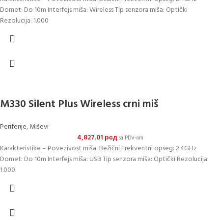
Domet: Do 10m Interfejs miša: Wireless Tip senzora miša: Optički
Rezolucija: 1.000
M330 Silent Plus Wireless crni miš
Periferije
,
Miševi
4,827.01
рсд
sa PDV-om
Karakteristike – Povezivost miša: Bežični Frekventni opseg: 2.4GHz
Domet: Do 10m Interfejs miša: USB Tip senzora miša: Optički Rezolucija:
1.000