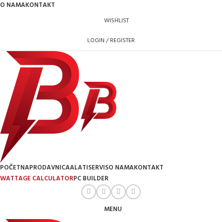
O NAMA
KONTAKT
WISHLIST
LOGIN / REGISTER
POČETNA
PRODAVNICA
ALATI
SERVIS
O NAMA
KONTAKT
WATTAGE CALCULATOR
PC BUILDER
MENU