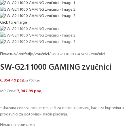
Click to enlarge
Почетна
Periferije
Zvučnici
SW-G2.1 1000 GAMING zvučnici
SW-G2.1 1000 GAMING zvučnici
6,954.49
рсд
sa PDV-om
MP Cena:
7,947.99
рсд
*Iskazana cena sa popustom važi za online kupovinu, kao i za kupovinu u
prodavnici za gotovinski način plaćanja.
Нема на залихама