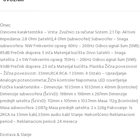
Опис
Osnovne karakteristike – Vrsta: Zvučnici za računar Sistem: 2.1 Tip: Aktivni
Impedansa: 2.8 Ohm (sateliti),4 Ohm (subwoofer) Subwoofer – Snaga
subwoofera: 16W Frekventni opseg: 60Hz – 200Hz Odnos signal-šum (SNR):
85dB Prečnik drajvera: 5 inča Materijal kućišta: Drvo Sateliti – Snaga
satelita: 2 x 5W Frekventni opseg: 150Hz – 20kHz Odnos signal-šum (SNR):
93dB Prečnik drajvera: 2.5 inča Materijal kućišta: Plastika Žična povezivost
– Žična povezivost: 3.5mm,RCA RCA: 1 3.5mm: 4 Ostalo – Upravljanje:
Analogni potenciometar,Žični kontroler Napomena: LED osvetljenje
Fizičke karakteristike – Dimenzije: 103.5mm x 103.5mm x 40mm (kontroler)
Dimenzije subwoofera (ŠxVxD): 198mm x 198mm x 267mm Dimenzije
prednjih satelita (ŠxVxD): 112mm x 105mm x 103.7mm Masa: 112g (kontroler)
Masa subwoofera: 2.087g Masa prednjih satelita: 2 x 226g Pakovanje: 1x
2RCA na 3.5mm kabl,3.5mm audio kabl Stanje: Nekorišćeno Reklamacioni
period – Reklamacioni period: 24 meseca
Dostava & Slanje