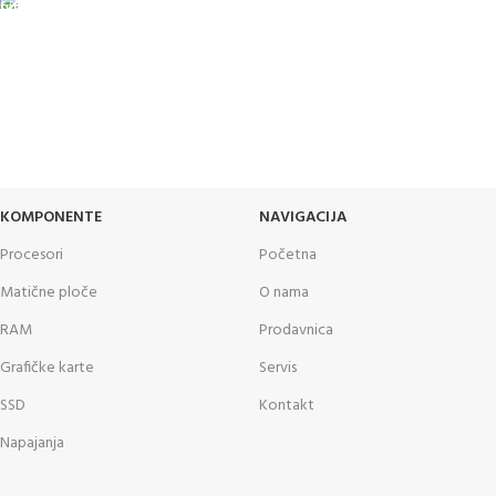
24/7 PODRŠKA
Brinemo o vašim mašinama
GARANCIJA
Garancija i fiskalni račun za sve
KOMPONENTE
NAVIGACIJA
Procesori
Početna
Matične ploče
O nama
RAM
Prodavnica
Grafičke karte
Servis
SSD
Kontakt
Napajanja