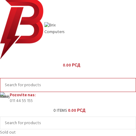
0.00
РСД
KOMPONENTE
Pozovite nas:
011 44 55 155
0
ITEMS
0.00
РСД
Sold out