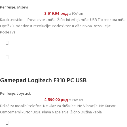
Periferije
,
Miševi
3,619.94
рсд
sa PDV-om
Karakteristike – Povezivost miša: Žični Interfejs miša: USB Tip senzora miša:
Optički Podesivost rezolucije: Podesivost u više nivoa Rezolucija:
Podesiva
Gamepad Logitech F310 PC USB
Periferije
,
Joystick
4,590.00
рсд
sa PDV-om
Držač za mobilni telefon: Ne Ulaz za slušalice: Ne Vibracija: Ne Kursor:
Osmosmerni kursor Boja: Plava Napajanje: Žično Dužina kabla: