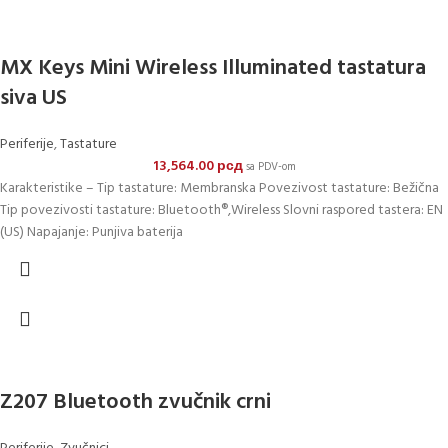
MX Keys Mini Wireless Illuminated tastatura
siva US
Periferije
,
Tastature
13,564.00
рсд
sa PDV-om
Karakteristike – Tip tastature: Membranska Povezivost tastature: Bežična
Tip povezivosti tastature: Bluetooth®,Wireless Slovni raspored tastera: EN
(US) Napajanje: Punjiva baterija
Z207 Bluetooth zvučnik crni