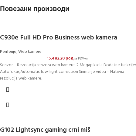
Повезани производи
C930e Full HD Pro Business web kamera
Periferije
,
Web kamere
15,482.20
рсд
sa PDV-om
Senzor – Rezolucija senzora web kamere: 2 Megapiksela Dodatne funkcije:
Autofokus,Automatic low-light correction Snimanje videa – Nativna
rezolucija web kamere:
G102 Lightsync gaming crni miš