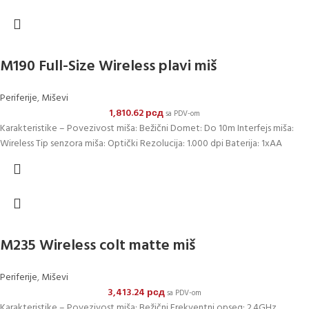
M190 Full-Size Wireless plavi miš
Periferije
,
Miševi
1,810.62
рсд
sa PDV-om
Karakteristike – Povezivost miša: Bežični Domet: Do 10m Interfejs miša:
Wireless Tip senzora miša: Optički Rezolucija: 1.000 dpi Baterija: 1xAA
M235 Wireless colt matte miš
Periferije
,
Miševi
3,413.24
рсд
sa PDV-om
Karakteristike – Povezivost miša: Bežični Frekventni opseg: 2.4GHz