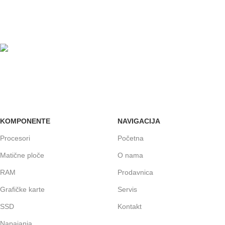
24/7 PODRŠKA
Brinemo o vašim mašinama
GARANCIJA
Garancija i fiskalni račun za sve
KOMPONENTE
NAVIGACIJA
Procesori
Početna
Matične ploče
O nama
RAM
Prodavnica
Grafičke karte
Servis
SSD
Kontakt
Napajanja