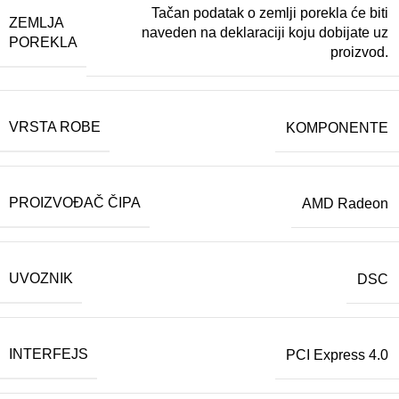
Tačan podatak o zemlji porekla će biti
ZEMLJA
naveden na deklaraciji koju dobijate uz
POREKLA
proizvod.
VRSTA ROBE
KOMPONENTE
PROIZVOĐAČ ČIPA
AMD Radeon
UVOZNIK
DSC
INTERFEJS
PCI Express 4.0