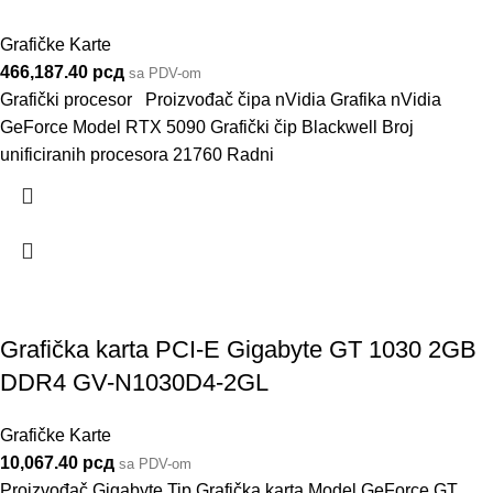
Grafičke Karte
466,187.40
рсд
sa PDV-om
Grafički procesor Proizvođač čipa nVidia Grafika nVidia
GeForce Model RTX 5090 Grafički čip Blackwell Broj
unificiranih procesora 21760 Radni
Grafička karta PCI-E Gigabyte GT 1030 2GB
DDR4 GV-N1030D4-2GL
Grafičke Karte
10,067.40
рсд
sa PDV-om
Proizvođač Gigabyte Tip Grafička karta Model GeForce GT