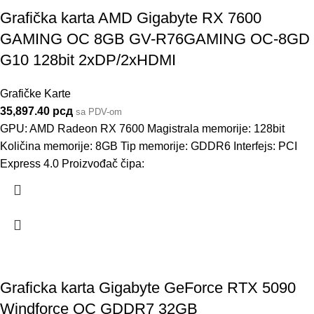
Grafička karta AMD Gigabyte RX 7600
GAMING OC 8GB GV-R76GAMING OC-8GD
G10 128bit 2xDP/2xHDMI
Grafičke Karte
35,897.40
рсд
sa PDV-om
GPU: AMD Radeon RX 7600 Magistrala memorije: 128bit
Količina memorije: 8GB Tip memorije: GDDR6 Interfejs: PCI
Express 4.0 Proizvođač čipa:
Graficka karta Gigabyte GeForce RTX 5090
Windforce OC GDDR7 32GB