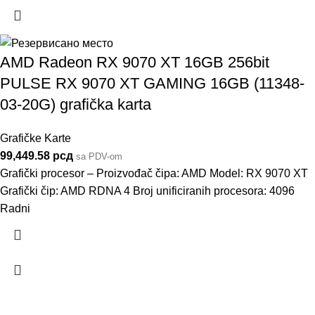
AMD Radeon RX 9070 XT 16GB 256bit
PULSE RX 9070 XT GAMING 16GB (11348-
03-20G) grafička karta
Grafičke Karte
99,449.58
рсд
sa PDV-om
Grafički procesor – Proizvođač čipa: AMD Model: RX 9070 XT
Grafički čip: AMD RDNA 4 Broj unificiranih procesora: 4096
Radni