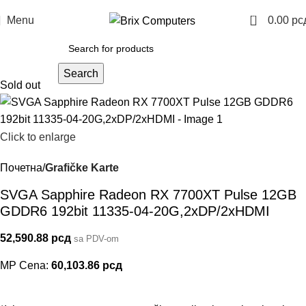
0
Menu
0.00
рс
Search
Sold out
Click to enlarge
Почетна
Grafičke Karte
SVGA Sapphire Radeon RX 7700XT Pulse 12GB
GDDR6 192bit 11335-04-20G,2xDP/2xHDMI
52,590.88
рсд
sa PDV-om
MP Cena:
60,103.86
рсд