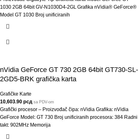
1030 2GB 64bit GV-N1030D4-2GL Grafika nVidia® GeForce®
Model GT 1030 Broj unificiranih
nVidia GeForce GT 730 2GB 64bit GT730-SL-
2GD5-BRK grafička karta
Grafičke Karte
10,603.90
рсд
sa PDV-om
Grafički procesor – Proizvođač čipa: nVidia Grafika: nVidia
GeForce Model: GT 730 Broj unificiranih procesora: 384 Radni
takt: 902MHz Memorija