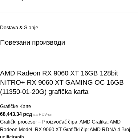
Dostava & Slanje
Повезани производи
AMD Radeon RX 9060 XT 16GB 128bit
NITRO+ RX 9060 XT GAMING OC 16GB
(11350-01-20G) grafička karta
Grafičke Karte
68,443.34
рсд
sa PDV-om
Grafički procesor – Proizvođač čipa: AMD Grafika: AMD
Radeon Model: RX 9060 XT Grafički čip: AMD RDNA 4 Broj
unificiranih