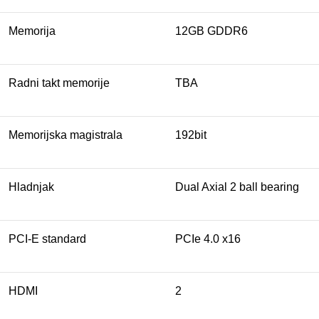
Memorija
12GB GDDR6
Radni takt memorije
TBA
Memorijska magistrala
192bit
Hladnjak
Dual Axial 2 ball bearing
PCI-E standard
PCIe 4.0 x16
HDMI
2