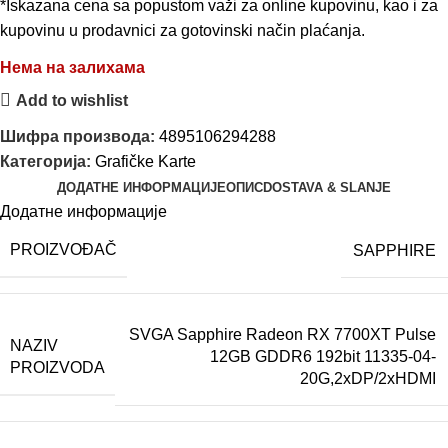
*Iskazana cena sa popustom važi za online kupovinu, kao i za
kupovinu u prodavnici za gotovinski način plaćanja.
Нема на залихама
Add to wishlist
Шифра производа:
4895106294288
Категорија:
Grafičke Karte
ДОДАТНЕ ИНФОРМАЦИЈЕ
ОПИС
DOSTAVA & SLANJE
Додатне информације
PROIZVOĐAČ
SAPPHIRE
SVGA Sapphire Radeon RX 7700XT Pulse
NAZIV
12GB GDDR6 192bit 11335-04-
PROIZVODA
20G,2xDP/2xHDMI