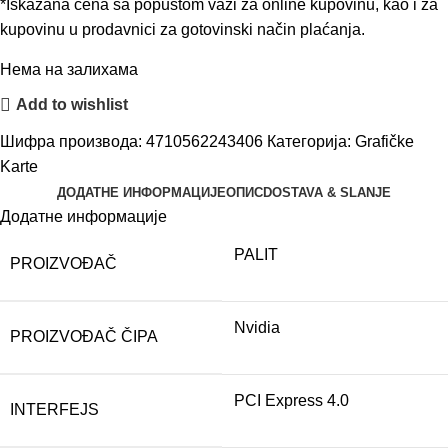
*Iskazana cena sa popustom važi za online kupovinu, kao i za
kupovinu u prodavnici za gotovinski način plaćanja.
Нема на залихама
Add to wishlist
Шифра производа:
4710562243406
Категорија:
Grafičke
Karte
ДОДАТНЕ ИНФОРМАЦИЈЕ
ОПИС
DOSTAVA & SLANJE
Додатне информације
PALIT
PROIZVOĐAČ
Nvidia
PROIZVOĐAČ ČIPA
PCI Express 4.0
INTERFEJS