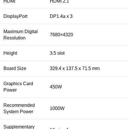
HDMI
HDMI 2.1
DisplayPort
DP1.4a x 3
Maximum Digital
7680×4320
Resolution
Height
3.5 slot
Board Size
329.4 x 137.5 x 71.5 mm
Graphics Card
450W
Power
Recommended
1000W
System Power
Supplementary