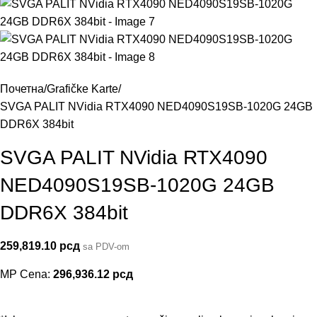
Почетна
Grafičke Karte
SVGA PALIT NVidia RTX4090 NED4090S19SB-1020G 24GB
DDR6X 384bit
SVGA PALIT NVidia RTX4090
NED4090S19SB-1020G 24GB
DDR6X 384bit
259,819.10
рсд
sa PDV-om
MP Cena:
296,936.12
рсд