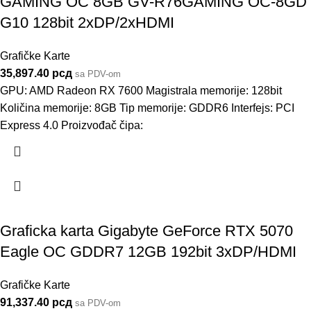
GAMING OC 8GB GV-R76GAMING OC-8GD
G10 128bit 2xDP/2xHDMI
Grafičke Karte
35,897.40
рсд
sa PDV-om
GPU: AMD Radeon RX 7600 Magistrala memorije: 128bit
Količina memorije: 8GB Tip memorije: GDDR6 Interfejs: PCI
Express 4.0 Proizvođač čipa:
Graficka karta Gigabyte GeForce RTX 5070
Eagle OC GDDR7 12GB 192bit 3xDP/HDMI
Grafičke Karte
91,337.40
рсд
sa PDV-om