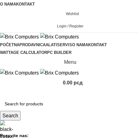
O NAMA
KONTAKT
Wishlist
Login / Register
POČETNA
PRODAVNICA
ALATI
SERVIS
O NAMA
KONTAKT
WATTAGE CALCULATOR
PC BUILDER
Menu
0.00
рсд
KOMPONENTE
Search
Pozovite nas: