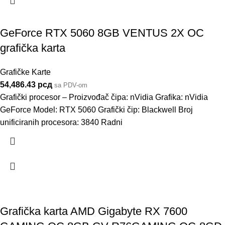
GeForce RTX 5060 8GB VENTUS 2X OC
grafička karta
Grafičke Karte
54,486.43
рсд
sa PDV-om
Grafički procesor – Proizvođač čipa: nVidia Grafika: nVidia
GeForce Model: RTX 5060 Grafički čip: Blackwell Broj
unificiranih procesora: 3840 Radni
Grafička karta AMD Gigabyte RX 7600