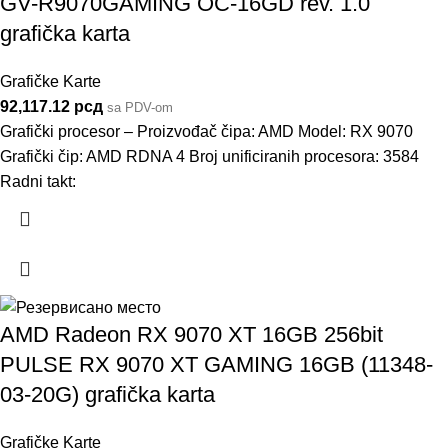
GV-R9070GAMING OC-16GD rev. 1.0
grafička karta
Grafičke Karte
92,117.12
рсд
sa PDV-om
Grafički procesor – Proizvođač čipa: AMD Model: RX 9070
Grafički čip: AMD RDNA 4 Broj unificiranih procesora: 3584
Radni takt:
AMD Radeon RX 9070 XT 16GB 256bit
PULSE RX 9070 XT GAMING 16GB (11348-
03-20G) grafička karta
Grafičke Karte