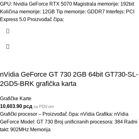
GPU: Nvidia GeForce RTX 5070 Magistrala memorije: 192bit
Količina memorije: 12GB Tip memorije: GDDR7 Interfejs: PCI
Express 5.0 Proizvođač čipa:
nVidia GeForce GT 730 2GB 64bit GT730-SL-
2GD5-BRK grafička karta
Grafičke Karte
10,603.90
рсд
sa PDV-om
Grafički procesor – Proizvođač čipa: nVidia Grafika: nVidia
GeForce Model: GT 730 Broj unificiranih procesora: 384 Radni
takt: 902MHz Memorija