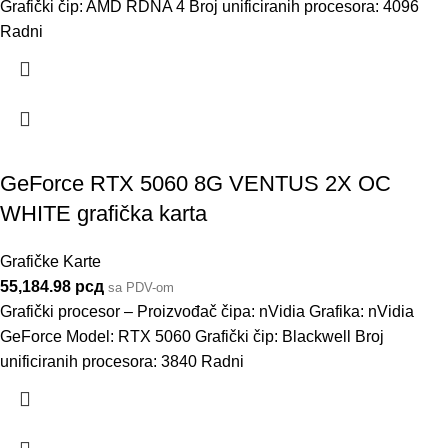
Grafički čip: AMD RDNA 4 Broj unificiranih procesora: 4096
Radni
GeForce RTX 5060 8G VENTUS 2X OC
WHITE grafička karta
Grafičke Karte
55,184.98
рсд
sa PDV-om
Grafički procesor – Proizvođač čipa: nVidia Grafika: nVidia
GeForce Model: RTX 5060 Grafički čip: Blackwell Broj
unificiranih procesora: 3840 Radni