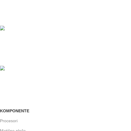
PLAĆANJE KARTICAMA
U maloprodajnom objektu
24/7 PODRŠKA
Brinemo o vašim mašinama
GARANCIJA
Garancija i fiskalni račun za sve
KOMPONENTE
Procesori
Matične ploče