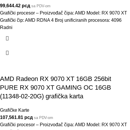
99,644.42
рсд
sa PDV-om
Grafički procesor – Proizvođač čipa: AMD Model: RX 9070 XT
Grafički čip: AMD RDNA 4 Broj unificiranih procesora: 4096
Radni
AMD Radeon RX 9070 XT 16GB 256bit
PURE RX 9070 XT GAMING OC 16GB
(11348-02-20G) grafička karta
Grafičke Karte
107,561.81
рсд
sa PDV-om
Grafički procesor – Proizvođač čipa: AMD Model: RX 9070 XT