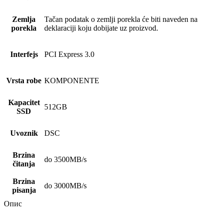
Zemlja
Tačan podatak o zemlji porekla će biti naveden na
porekla
deklaraciji koju dobijate uz proizvod.
Interfejs
PCI Express 3.0
Vrsta robe
KOMPONENTE
Kapacitet
512GB
SSD
Uvoznik
DSC
Brzina
do 3500MB/s
čitanja
Brzina
do 3000MB/s
pisanja
Опис