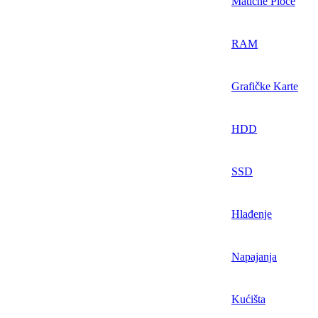
Matične Ploče
RAM
Grafičke Karte
HDD
SSD
Hlađenje
Napajanja
Kućišta