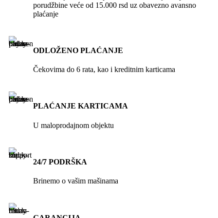
porudžbine veće od 15.000 rsd uz obavezno avansno
plaćanje
ODLOŽENO PLAĆANJE
Čekovima do 6 rata, kao i kreditnim karticama
PLAĆANJE KARTICAMA
U maloprodajnom objektu
24/7 PODRŠKA
Brinemo o vašim mašinama
GARANCIJA