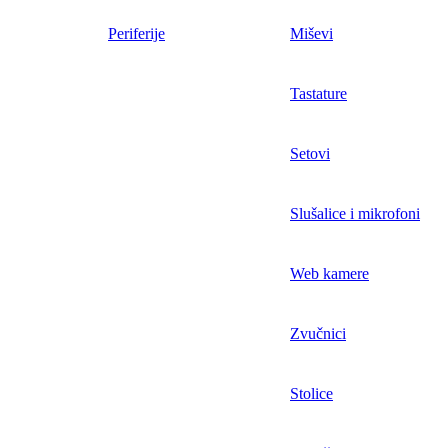
Periferije
Miševi
Tastature
Setovi
Slušalice i mikrofoni
Web kamere
Zvučnici
Stolice