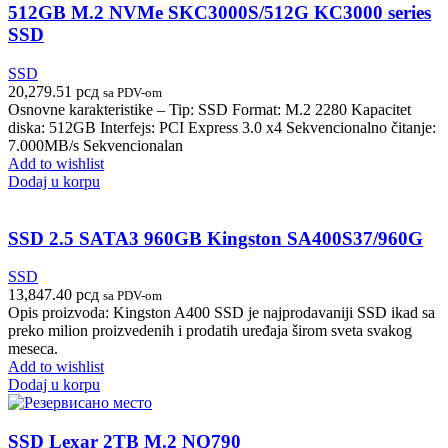
512GB M.2 NVMe SKC3000S/512G KC3000 series
SSD
SSD
20,279.51
рсд
sa PDV-om
Osnovne karakteristike – Tip: SSD Format: M.2 2280 Kapacitet
diska: 512GB Interfejs: PCI Express 3.0 x4 Sekvencionalno čitanje:
7.000MB/s Sekvencionalan
Add to wishlist
Dodaj u korpu
SSD 2.5 SATA3 960GB Kingston SA400S37/960G
SSD
13,847.40
рсд
sa PDV-om
Opis proizvoda: Kingston A400 SSD je najprodavaniji SSD ikad sa
preko milion proizvedenih i prodatih uređaja širom sveta svakog
meseca.
Add to wishlist
Dodaj u korpu
SSD Lexar 2TB M.2 NQ790