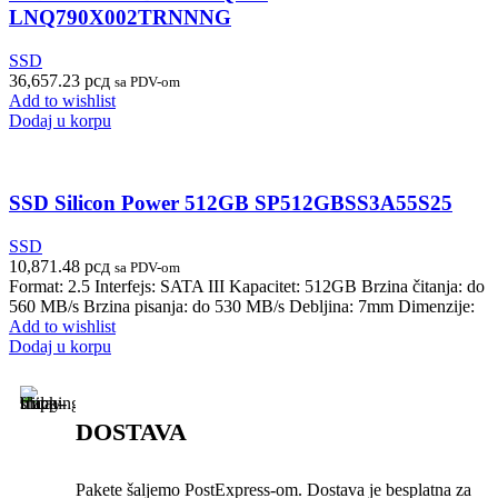
LNQ790X002TRNNNG
SSD
36,657.23
рсд
sa PDV-om
Add to wishlist
Dodaj u korpu
SSD Silicon Power 512GB SP512GBSS3A55S25
SSD
10,871.48
рсд
sa PDV-om
Format: 2.5 Interfejs: SATA III Kapacitet: 512GB Brzina čitanja: do
560 MB/s Brzina pisanja: do 530 MB/s Debljina: 7mm Dimenzije:
Add to wishlist
Dodaj u korpu
DOSTAVA
Pakete šaljemo PostExpress-om. Dostava je besplatna za