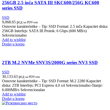
256GB 2.5 inča SATA III SKC600/256G KC600
series SSD
SSD
9,068.65
рсд
sa PDV-om
Osnovne karakteristike – Tip: SSD Format: 2.5 inča Kapacitet diska:
256GB Interfejs: SATA III Protok: 6 Gbps (600 MB/s)
Sekvencionalno
Add to wishlist
Dodaj u korpu
2TB M.2 NVMe SNV3S/2000G series NV3 SSD
SSD
30,133.63
рсд
sa PDV-om
Osnovne karakteristike – Tip: SSD Format: M.2 2280 Kapacitet
diska: 2TB Interfejs: PCI Express 4.0 x4 Sekvencionalno čitanje:
6.000MB/s Sekvencionalan
Add to wishlist
Dodaj u korpu