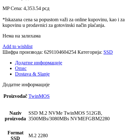
MP Cena:
4,353.54
рсд
*Iskazana cena sa popustom važi za online kupovinu, kao i za
kupovinu u prodavnici za gotovinski način plaćanja.
Нема на залихама
Add to wishlist
Шифра производа:
6291104604254
Категорија:
SSD
Додатне информације
Опис
Dostava & Slanje
Додатне информације
Proizvođač
TwinMOS
Naziv
SSD M.2 NVMe TwinMOS 512GB,
proizvoda
3500MBs/3080MBs NVMEFGBM2280
Format
M.2 2280
SSD