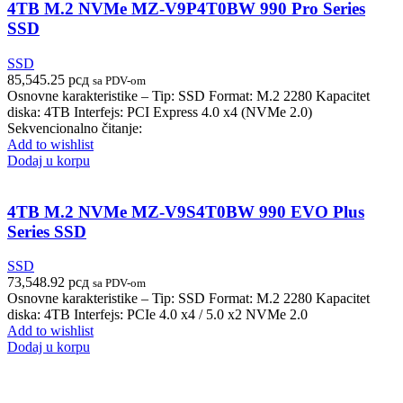
4TB M.2 NVMe MZ-V9P4T0BW 990 Pro Series
SSD
SSD
85,545.25
рсд
sa PDV-om
Osnovne karakteristike – Tip: SSD Format: M.2 2280 Kapacitet
diska: 4TB Interfejs: PCI Express 4.0 x4 (NVMe 2.0)
Sekvencionalno čitanje:
Add to wishlist
Dodaj u korpu
4TB M.2 NVMe MZ-V9S4T0BW 990 EVO Plus
Series SSD
SSD
73,548.92
рсд
sa PDV-om
Osnovne karakteristike – Tip: SSD Format: M.2 2280 Kapacitet
diska: 4TB Interfejs: PCIe 4.0 x4 / 5.0 x2 NVMe 2.0
Add to wishlist
Dodaj u korpu