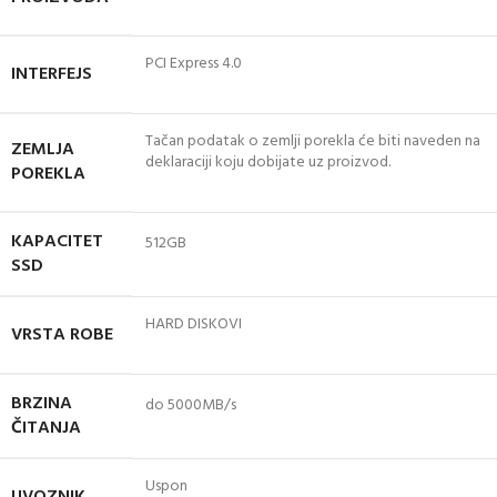
PCI Express 4.0
INTERFEJS
Tačan podatak o zemlji porekla će biti naveden na
ZEMLJA
deklaraciji koju dobijate uz proizvod.
POREKLA
KAPACITET
512GB
SSD
HARD DISKOVI
VRSTA ROBE
BRZINA
do 5000MB/s
ČITANJA
Uspon
UVOZNIK