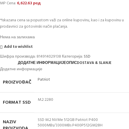
MP Cena:
6,622.63
рсд
*Iskazana cena sa popustom važi za online kupovinu, kao i za kupovinu u
prodavnici za gotovinski način plaćanja.
Нема на залихама
Add to wishlist
Шифра производа:
814914029138
Категорија:
SSD
ДОДАТНЕ ИНФОРМАЦИЈЕ
ОПИС
DOSTAVA & SLANJE
Додатне информације
Patriot
PROIZVOĐAČ
M.2 2280
FORMAT SSD
SSD M.2 NVMe 512GB Patriot P400
NAZIV
5000MBs/3300MBs P400P512GM28H
PROIZVODA