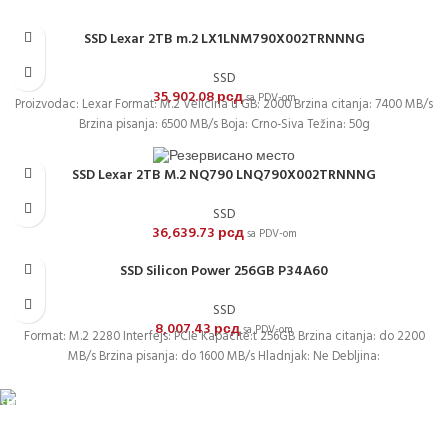
SSD Lexar 2TB m.2 LX1LNM790X002TRNNNG
SSD
35,902.08
рсд
sa PDV-om
Proizvodac: Lexar Format: M.2 Velicina u GB: 2000 Brzina citanja: 7400 MB/s
Brzina pisanja: 6500 MB/s Boja: Crno-Siva Težina: 50g
SSD Lexar 2TB M.2 NQ790 LNQ790X002TRNNNG
SSD
36,639.73
рсд
sa PDV-om
SSD Silicon Power 256GB P34A60
SSD
8,007.43
рсд
sa PDV-om
Format: M.2 2280 Interfejs: PCIe Kapacite:t 256GB Brzina citanja: do 2200
MB/s Brzina pisanja: do 1600 MB/s Hladnjak: Ne Debljina:
DOSTAVA
Pakete šaljemo PostExpress-om. Dostava je besplatna za