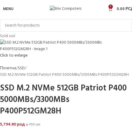
0
MENU
0.00
РС
Sold out
Click to enlarge
Почетна
SSD
SSD M.2 NVMe 512GB Patriot P400 5000MBs/3300MBs P400P512GM28H
SSD M.2 NVMe 512GB Patriot P400
5000MBs/3300MBs
P400P512GM28H
5,794.80
рсд
sa PDV-om