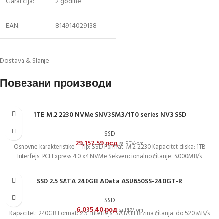
Garancija:
2 godine
EAN:
814914029138
Dostava & Slanje
Повезани производи
1TB M.2 2230 NVMe SNV3SM3/1T0 series NV3 SSD
SSD
29,157.59
рсд
sa PDV-om
Osnovne karakteristike – Tip: SSD Format: M.2 2230 Kapacitet diska: 1TB
Interfejs: PCI Express 4.0 x4 NVMe Sekvencionalno čitanje: 6.000MB/s
SSD 2.5 SATA 240GB AData ASU650SS-240GT-R
SSD
6,035.40
рсд
sa PDV-om
Kapacitet: 240GB Format: 2.5“ Interfejs: SATA III Brzina čitanja: do 520 MB/s