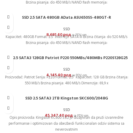
Brzina pisanja: do 450 MB/s NAND flash memorija:
SSD 2.5 SATA 480GB AData ASU650SS-480GT-R
SSD
8,681.40
рсд
sa PDV-om
Kapacitet: 480GB Format: 2.5“ Interfejs: SATA III Brzina čitanja: do 520 MB/s
Brzina pisanja: do 450 MB/s NAND flash memorija:
SSD 2.5 SATA3 128GB Patriot P220 550MBs/480MBs P220S128G25
SSD
4,145.40
рсд
sa PDV-om
Proizvođač: Patriot Serija: P220 Format: 2.5″ Kapacitet: 128 GB Brzina čitanja:
550 MB/s Brzina pisanja: 480 MB/s Dimenzije: 69,9 x
SSD 2.5 SATA3 2TB Kingston SKC600/2048G
SSD
45,347.40
рсд
sa PDV-om
Opis proizvoda: Kingston KC600 SSD je dizajniran da pruži izvanredne
performanse i optimizovan da obezbedi funkcionalan odziv sistema sa
neverovatnim