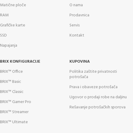
Matične ploče
O nama
RAM
Prodavnica
Grafičke karte
Servis
SSD
Kontakt
Napajanja
BRIX KONFIGURACIJE
KUPOVINA
BRIX™ Office
Politika zaštite privatnosti
potrošača
BRIX™ Basic
Prava i obaveze potrošača
BRIX™ Classic
Ugovor o prodaji robe na daljinu
BRIX™ Gamer Pro
Rešavanje potrošačkih sporova
BRIX™ Streamer
BRIX™ Ultimate