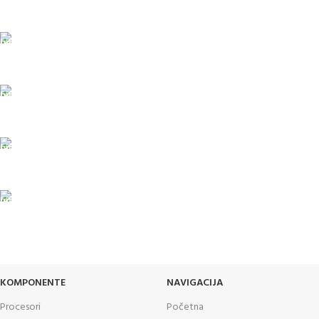
porudžbine veće od 15.000 rsd uz obavezno avansno plaćanje
ODLOŽENO PLAĆANJE
Čekovima do 6 rata, kao i kreditnim karticama
PLAĆANJE KARTICAMA
U maloprodajnom objektu
24/7 PODRŠKA
Brinemo o vašim mašinama
GARANCIJA
Garancija i fiskalni račun za sve
KOMPONENTE
NAVIGACIJA
Procesori
Početna