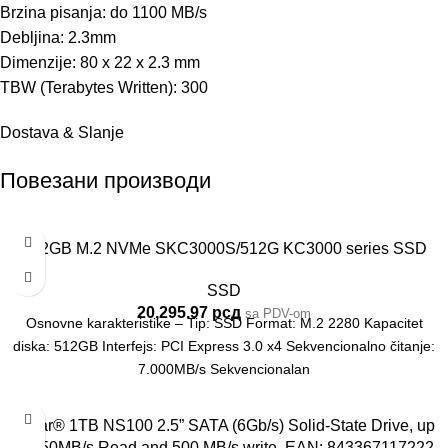
Brzina pisanja: do 1100 MB/s
Debljina: 2.3mm
Dimenzije: 80 x 22 x 2.3 mm
TBW (Terabytes Written): 300
Dostava & Slanje
Повезани производи
512GB M.2 NVMe SKC3000S/512G KC3000 series SSD
SSD
20,295.97
рсд
sa PDV-om
Osnovne karakteristike – Tip: SSD Format: M.2 2280 Kapacitet
diska: 512GB Interfejs: PCI Express 3.0 x4 Sekvencionalno čitanje:
7.000MB/s Sekvencionalan
Lexar® 1TB NS100 2.5” SATA (6Gb/s) Solid-State Drive, up
to 550MB/s Read and 500 MB/s write, EAN: 843367117222