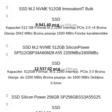
SSD M.2 NVME 512GB InnovationIT Bulk
SSD
9,941.40
рсд
sa PDV-om
Kapacitet 512 GB Format M.2 2280 Interfejs PCIe 3.0 ×4 Brzina
čitanja 2042 MB/s Brzina pisanja 1500 MB/s Fizicke karakteristike
SSD M.2 NVME 512GB SiliconPower
SP512GBP34A60M28 A55 2200MBs/1600MBs
SSD
12,537.02
рсд
sa PDV-om
Kapacitet: 512GB Format: M.2 2280 Interfejs: PCIe 3.0 Brzina
čitanja: do 2200 MB/s Brzina pisanja: do 1600 MB/s Debljina:
3.5mm
SSD Silicon Power 256GB SP256GBSS3A55S25
SSD