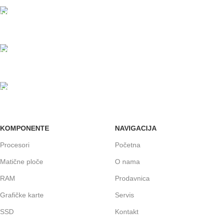
PLAĆANJE KARTICAMA
U maloprodajnom objektu
24/7 PODRŠKA
Brinemo o vašim mašinama
GARANCIJA
Garancija i fiskalni račun za sve
KOMPONENTE
NAVIGACIJA
Procesori
Početna
Matične ploče
O nama
RAM
Prodavnica
Grafičke karte
Servis
SSD
Kontakt