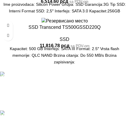
6,514.60
рсд
sa PDV-om
Ime proizvodaca: Silicon Power Grupa: SSD Garancija:3G Tip SSD:
Interni Format SSD: 2,5″ Interfejs: SATA 3.0 Kapacitet:256GB
SSD Transcend TS500GSSD220Q
SSD
11,816.78
рсд
sa PDV-om
Kapacitet: 500 GB Interfejs: SATA III Format: 2.5″ Vrsta flash
memorije: QLC NAND Brzina citanja: Do 550 MB/s Brzina
zapisivanja:
DOSTAVA
Pakete šaljemo PostExpress-om. Dostava je besplatna
za porudžbine veće od 15.000 rsd uz obavezno
avansno plaćanje
ODLOŽENO PLAĆANJE
Čekovima do 6 rata, kao i kreditnim karticama