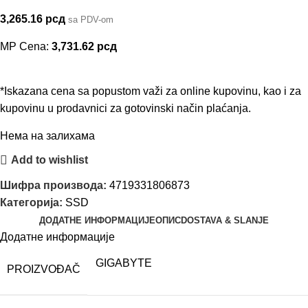
3,265.16
рсд
sa PDV-om
MP Cena:
3,731.62
рсд
*Iskazana cena sa popustom važi za online kupovinu, kao i za
kupovinu u prodavnici za gotovinski način plaćanja.
Нема на залихама
Add to wishlist
Шифра производа:
4719331806873
Категорија:
SSD
ДОДАТНЕ ИНФОРМАЦИЈЕ
ОПИС
DOSTAVA & SLANJE
Додатне информације
GIGABYTE
PROIZVOĐAČ