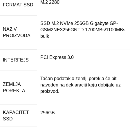
M.2 2280
FORMAT SSD
SSD M.2 NVMe 256GB Gigabyte GP-
NAZIV
GSM2NE3256GNTD 1700MBs/1100MBs
PROIZVODA
bulk
PCI Express 3.0
INTERFEJS
Tačan podatak o zemlji porekla će biti
ZEMLJA
naveden na deklaraciji koju dobijate uz
POREKLA
proizvod.
KAPACITET
256GB
SSD