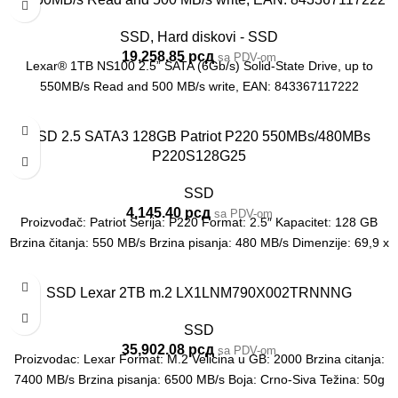
SSD
,
Hard diskovi - SSD
19,258.85
рсд
sa PDV-om
Lexar® 1TB NS100 2.5” SATA (6Gb/s) Solid-State Drive, up to
550MB/s Read and 500 MB/s write, EAN: 843367117222
SSD 2.5 SATA3 128GB Patriot P220 550MBs/480MBs
P220S128G25
SSD
4,145.40
рсд
sa PDV-om
Proizvođač: Patriot Serija: P220 Format: 2.5″ Kapacitet: 128 GB
Brzina čitanja: 550 MB/s Brzina pisanja: 480 MB/s Dimenzije: 69,9 x
SSD Lexar 2TB m.2 LX1LNM790X002TRNNNG
SSD
35,902.08
рсд
sa PDV-om
Proizvodac: Lexar Format: M.2 Velicina u GB: 2000 Brzina citanja:
7400 MB/s Brzina pisanja: 6500 MB/s Boja: Crno-Siva Težina: 50g