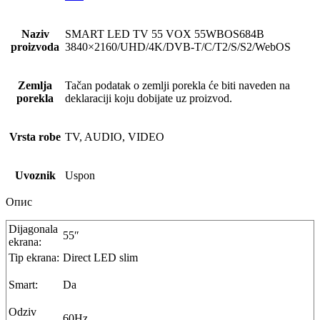
Naziv
SMART LED TV 55 VOX 55WBOS684B
proizvoda
3840×2160/UHD/4K/DVB-T/C/T2/S/S2/WebOS
Zemlja
Tačan podatak o zemlji porekla će biti naveden na
porekla
deklaraciji koju dobijate uz proizvod.
Vrsta robe
TV, AUDIO, VIDEO
Uvoznik
Uspon
Опис
Dijagonala
55″
ekrana:
Tip ekrana:
Direct LED slim
Smart:
Da
Odziv
60Hz