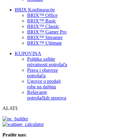
BRIX Konfiguracije
BRIX™ Office
BRIX™ Basic
BRIX™ Classic
BRIX™ Gamer Pro
BRIX™ Streamer
BRIX™ Ultimate
KUPOVINA
Politika zaštite
privatnosti potrošača
Prava i obaveze
potrošača
Ugovor o prodaji
robe na daljinu
Rešavanje
potrošačkih sporova
ALATI:
Pratite nas: