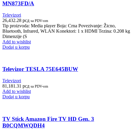
MN873FD/A
Televizori
26,432.28
рсд
sa PDV-om
Tip proizvoda: Media player Boja: Crna Povezivanje: Žicno,
Bluetooth, Infrared, WLAN Konektori: 1 x HDMI Tezina: 0.208 kg
Dimenzije (S
Add to wishlist
Dodaj u korpu
Televizor TESLA 75E645BUW
Televizori
81,181.31
рсд
sa PDV-om
Add to wishlist
Dodaj u korpu
TV Stick Amazon Fire TV HD Gen. 3
B0CQMWQDH4