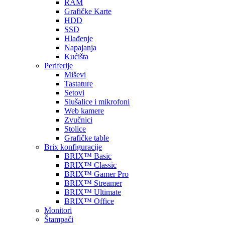
RAM
Grafičke Karte
HDD
SSD
Hlađenje
Napajanja
Kućišta
Periferije
Miševi
Tastature
Setovi
Slušalice i mikrofoni
Web kamere
Zvučnici
Stolice
Grafičke table
Brix konfiguracije
BRIX™ Basic
BRIX™ Classic
BRIX™ Gamer Pro
BRIX™ Streamer
BRIX™ Ultimate
BRIX™ Office
Monitori
Štampači