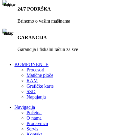
24/7 PODRŠKA
Brinemo o vašim mašinama
GARANCIJA
Garancija i fiskalni račun za sve
KOMPONENTE
Procesori
Matične ploče
RAM
Grafičke karte
SSD
Napajanja
Navigacija
Početna
O nama
Prodavnica
Servis
Kontakt