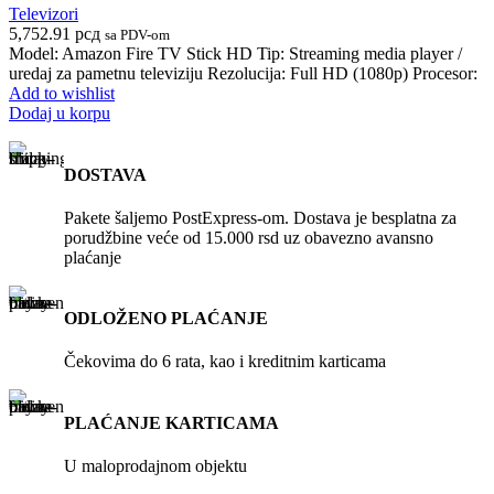
Televizori
5,752.91
рсд
sa PDV-om
Model: Amazon Fire TV Stick HD Tip: Streaming media player /
uredaj za pametnu televiziju Rezolucija: Full HD (1080p) Procesor:
Add to wishlist
Dodaj u korpu
DOSTAVA
Pakete šaljemo PostExpress-om. Dostava je besplatna za
porudžbine veće od 15.000 rsd uz obavezno avansno
plaćanje
ODLOŽENO PLAĆANJE
Čekovima do 6 rata, kao i kreditnim karticama
PLAĆANJE KARTICAMA
U maloprodajnom objektu