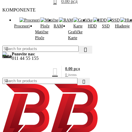
0.00
рсд
KOMPONENTE
Procesori
RAM
HDD
SSD
Hlađenje
Matične
Grafičke
Ploče
Karte
Pozovite nas:
011 44 55 155
0.00
рсд
0
items