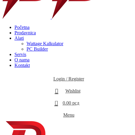
Početna
Prodavnica
Alati
Wattage Kalkulator
PC Builder
Servis
O nama
Kontakt
Login / Register
Wishlist
0
0.00
рсд
Menu