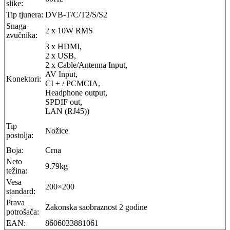
slike:
Tip tjunera:
DVB-T/C/T2/S/S2
Snaga
2 x 10W RMS
zvučnika:
3 x HDMI,
2 x USB,
2 x Cable/Antenna Input,
AV Input,
Konektori:
CI + / PCMCIA,
Headphone output,
SPDIF out,
LAN (RJ45))
Tip
Nožice
postolja:
Boja:
Crna
Neto
9.79kg
težina:
Vesa
200×200
standard:
Prava
Zakonska saobraznost 2 godine
potrošača:
EAN:
8606033881061