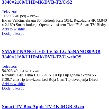
3840×2160/UHD/4K/DVB-T2/C/S2
Televizori
115,907.40
рсд
sa PDV-om
Ekran Veličina ekrana 85″ Refresh Rate 50Hz Rezolucija 4K (3,840
x 2,160) Smart funkcije Operativni sistem Tizen™ Smart TV Bixby
Add to wishlist
Dodaj u korpu
SMART NANO LED TV 55 LG 55NANO80A3B
3840×2160/UHD/4K/DVB-T2/C webOS
Televizori
54,923.40
рсд
sa PDV-om
Rezolucija 4K Ultra HD 3840 x 2160p Dijagonala ekrana 55″
(139.7 cm) Tip televizora Led Boja Crna Tip osvetljenja Direct
Add to wishlist
Dodaj u korpu
Smart TV Box Apple TV 4K 64GB 3Gen