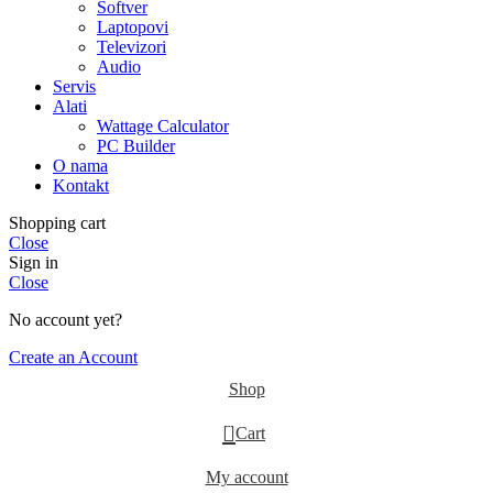
Softver
Laptopovi
Televizori
Audio
Servis
Alati
Wattage Calculator
PC Builder
O nama
Kontakt
Shopping cart
Close
Sign in
Close
No account yet?
Create an Account
Shop
0
Cart
My account