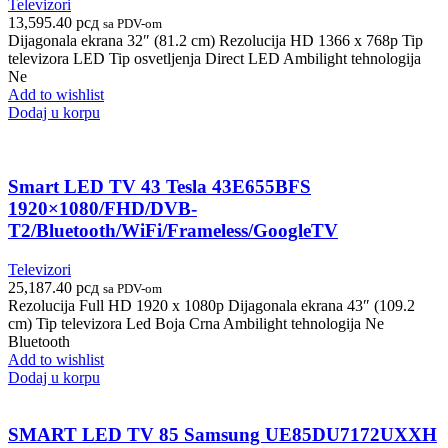
Televizori
13,595.40
рсд
sa PDV-om
Dijagonala ekrana 32″ (81.2 cm) Rezolucija HD 1366 x 768p Tip
televizora LED Tip osvetljenja Direct LED Ambilight tehnologija
Ne
Add to wishlist
Dodaj u korpu
Smart LED TV 43 Tesla 43E655BFS
1920×1080/FHD/DVB-
T2/Bluetooth/WiFi/Frameless/GoogleTV
Televizori
25,187.40
рсд
sa PDV-om
Rezolucija Full HD 1920 x 1080p Dijagonala ekrana 43″ (109.2
cm) Tip televizora Led Boja Crna Ambilight tehnologija Ne
Bluetooth
Add to wishlist
Dodaj u korpu
SMART LED TV 85 Samsung UE85DU7172UXXH