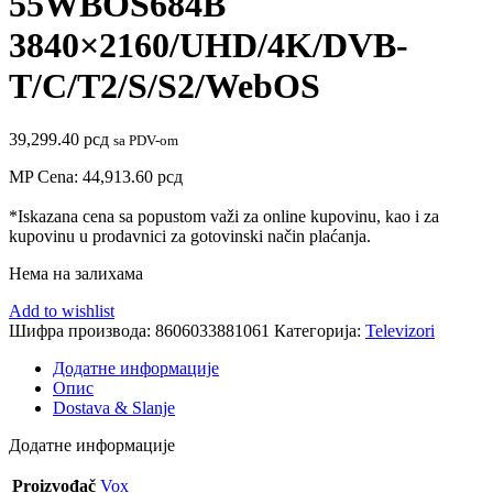
55WBOS684B
3840×2160/UHD/4K/DVB-
T/C/T2/S/S2/WebOS
39,299.40
рсд
sa PDV-om
MP Cena:
44,913.60
рсд
*Iskazana cena sa popustom važi za online kupovinu, kao i za
kupovinu u prodavnici za gotovinski način plaćanja.
Нема на залихама
Add to wishlist
Шифра производа:
8606033881061
Категорија:
Televizori
Додатне информације
Опис
Dostava & Slanje
Додатне информације
Proizvođač
Vox