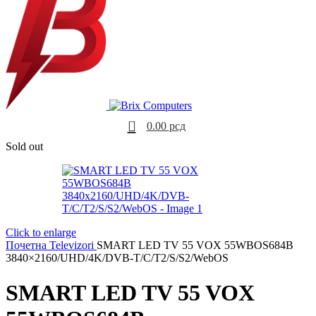
0
0.00
рсд
Sold out
Click to enlarge
Почетна
Televizori
SMART LED TV 55 VOX 55WBOS684B
3840×2160/UHD/4K/DVB-T/C/T2/S/S2/WebOS
SMART LED TV 55 VOX