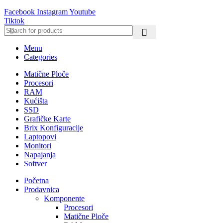
Facebook
Instagram
Youtube
Tiktok
Menu
Categories
Matične Ploče
Procesori
RAM
Kućišta
SSD
Grafičke Karte
Brix Konfiguracije
Laptopovi
Monitori
Napajanja
Softver
Početna
Prodavnica
Komponente
Procesori
Matične Ploče