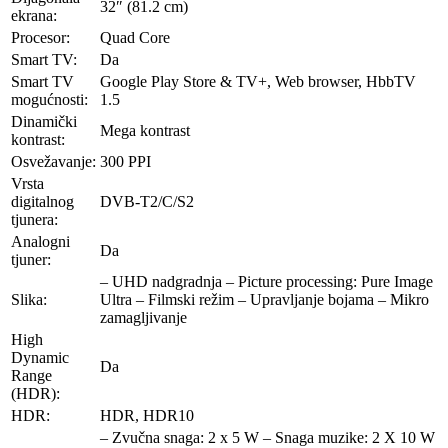
32″ (81.2 cm)
ekrana:
Procesor:
Quad Core
Smart TV:
Da
Smart TV
Google Play Store & TV+, Web browser, HbbTV
mogućnosti:
1.5
Dinamički
Mega kontrast
kontrast:
Osvežavanje:
300 PPI
Vrsta
digitalnog
DVB-T2/C/S2
tjunera:
Analogni
Da
tjuner:
– UHD nadgradnja – Picture processing: Pure Image
Slika:
Ultra – Filmski režim – Upravljanje bojama – Mikro
zamagljivanje
High
Dynamic
Da
Range
(HDR):
HDR:
HDR, HDR10
– Zvučna snaga: 2 x 5 W – Snaga muzike: 2 X 10 W