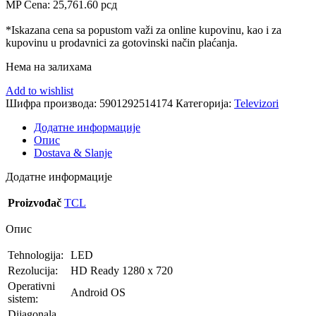
MP Cena:
25,761.60
рсд
*Iskazana cena sa popustom važi za online kupovinu, kao i za
kupovinu u prodavnici za gotovinski način plaćanja.
Нема на залихама
Add to wishlist
Шифра производа:
5901292514174
Категорија:
Televizori
Додатне информације
Опис
Dostava & Slanje
Додатне информације
Proizvođač
TCL
Опис
Tehnologija:
LED
Rezolucija:
HD Ready 1280 x 720
Operativni
Android OS
sistem:
Dijagonala