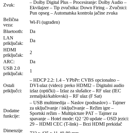
– Dolby Digital Plus – Procesiranje: Dolby Audio –
Zvuk:
Ekvilajzer – Tip zvučnika: Down Firing – Zvučnici:
Pun opseg – Automatska kontrola jačine zvuka
Bežična
Wi-Fi (ugrađen)
veza:
Bluetooth:
Da
LAN
Da
priključak:
HDMI
2
priključak:
ARC:
Da
USB 2.0
1
priključak:
– HDCP 2.2: 1.4 – YPbPr: CVBS opcionalno –
Ostali
DVI-ulaz (video): preko HDMI2 – Digitalni audio
priključci:
izlaz (optički) – Izlaz za slušalice – RF ulaz (IEC
zemaljski/kablovski) – RF ulaz (F Sat)
– USB multimedija – Naslov (podnaslov) – Tajmer
za uključivanje / isključivanje – Režim igre –
Dodatne
Sportski režim – Multipicture PAT – Tajmer za
funkcije:
spavanje – Hotel mode: Q2 ‘20 update – OSD jezici:
29 – HDMI CEC (T-link) – Brzi HDMI prekidač
Dimenzije