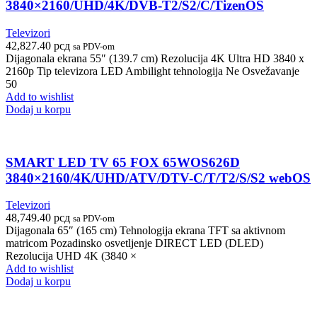
3840×2160/UHD/4K/DVB-T2/S2/C/TizenOS
Televizori
42,827.40
рсд
sa PDV-om
Dijagonala ekrana 55″ (139.7 cm) Rezolucija 4K Ultra HD 3840 x
2160p Tip televizora LED Ambilight tehnologija Ne Osvežavanje
50
Add to wishlist
Dodaj u korpu
SMART LED TV 65 FOX 65WOS626D
3840×2160/4K/UHD/ATV/DTV-C/T/T2/S/S2 webOS
Televizori
48,749.40
рсд
sa PDV-om
Dijagonala 65″ (165 cm) Tehnologija ekrana TFT sa aktivnom
matricom Pozadinsko osvetljenje DIRECT LED (DLED)
Rezolucija UHD 4K (3840 ×
Add to wishlist
Dodaj u korpu