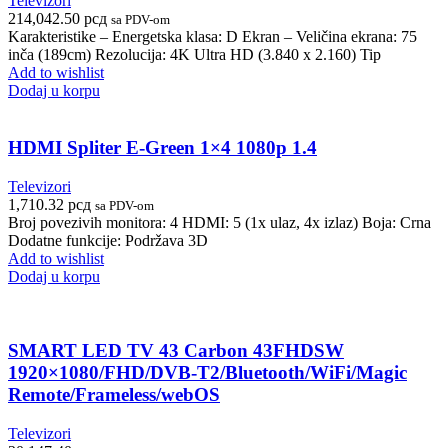
Televizori
214,042.50
рсд
sa PDV-om
Karakteristike – Energetska klasa: D Ekran – Veličina ekrana: 75
inča (189cm) Rezolucija: 4K Ultra HD (3.840 x 2.160) Tip
Add to wishlist
Dodaj u korpu
HDMI Spliter E-Green 1×4 1080p 1.4
Televizori
1,710.32
рсд
sa PDV-om
Broj povezivih monitora: 4 HDMI: 5 (1x ulaz, 4x izlaz) Boja: Crna
Dodatne funkcije: Podržava 3D
Add to wishlist
Dodaj u korpu
SMART LED TV 43 Carbon 43FHDSW
1920×1080/FHD/DVB-T2/Bluetooth/WiFi/Magic
Remote/Frameless/webOS
Televizori