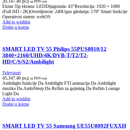
20,147.40
рсд
sa PDV-om
Ekran Tip ekrana: LEDDijagonala: 43″Rezolucija: 1920 × 1080
(Full HD / 2K)Osvetljenost: 240Ugao gledanja: 178° Smart funkcije
Operativni sistem: webOS
Add to wishlist
Dodaj u korpu
SMART LED TV 55 Philips 55PUS8010/12
3840×2160/UHD/4K/DVB-T/T2/T2-
HD/C/S/S2/Ambilight
Televizori
45,347.40
рсд
sa PDV-om
Ambilight funkcije Da Ambilight FTI animacija Da Ambilight
muzika Da AmbiSleep Da Režim za gejming Da Režim Lounge
Light Da
Add to wishlist
Dodaj u korpu
SMART LED TV 55 Samsung UE55U8092FUXXH