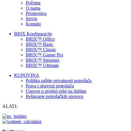
Početna
O nama
Prodavnica
Servis
Kontakt
BRIX Konfiguracije
BRIX™ Office
BRIX™ Basic
BRIX™ Classic
BRIX™ Gamer Pro
BRIX™ Streamer
BRIX™ Ultimate
KUPOVINA
Politika zaštite privatnosti potrošača
Prava i obaveze potrošača
Ugovor o prodaji robe na daljinu
Rešavanje potrošačkih sporova
ALATI: