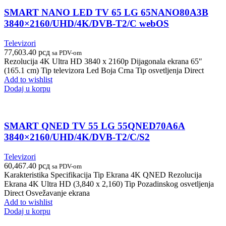
SMART NANO LED TV 65 LG 65NANO80A3B
3840×2160/UHD/4K/DVB-T2/C webOS
Televizori
77,603.40
рсд
sa PDV-om
Rezolucija 4K Ultra HD 3840 x 2160p Dijagonala ekrana 65″
(165.1 cm) Tip televizora Led Boja Crna Tip osvetljenja Direct
Add to wishlist
Dodaj u korpu
SMART QNED TV 55 LG 55QNED70A6A
3840×2160/UHD/4K/DVB-T2/C/S2
Televizori
60,467.40
рсд
sa PDV-om
Karakteristika Specifikacija Tip Ekrana 4K QNED Rezolucija
Ekrana 4K Ultra HD (3,840 x 2,160) Tip Pozadinskog osvetljenja
Direct Osvežavanje ekrana
Add to wishlist
Dodaj u korpu