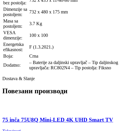
732 x 435 x 11-40-80 mm
bez postolja:
Dimenzije sa
732 x 480 x 175 mm
postoljem:
Masa sa
3.7 Kg
postoljem:
VESA
100 x 100
dimenzije:
Energetska
F (1.3.2021.)
efikasnost:
Boja:
Crna
– Baterije za daljinski upravljač – Tip daljinskog
Dodatno:
upravljača: RC802N4 – Tip postolja: Fiksno
Dostava & Slanje
Повезани производи
75 inča 75U8Q Mini-LED 4K UHD Smart TV