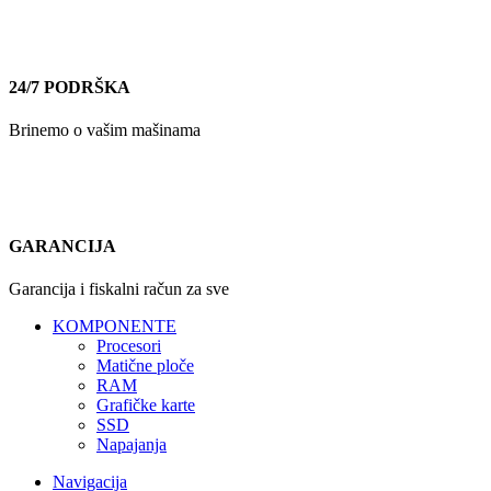
24/7 PODRŠKA
Brinemo o vašim mašinama
GARANCIJA
Garancija i fiskalni račun za sve
KOMPONENTE
Procesori
Matične ploče
RAM
Grafičke karte
SSD
Napajanja
Navigacija