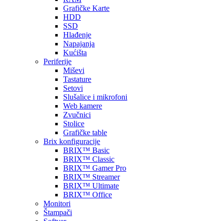
Grafičke Karte
HDD
SSD
Hlađenje
Napajanja
Kućišta
Periferije
Miševi
Tastature
Setovi
Slušalice i mikrofoni
Web kamere
Zvučnici
Stolice
Grafičke table
Brix konfiguracije
BRIX™ Basic
BRIX™ Classic
BRIX™ Gamer Pro
BRIX™ Streamer
BRIX™ Ultimate
BRIX™ Office
Monitori
Štampači