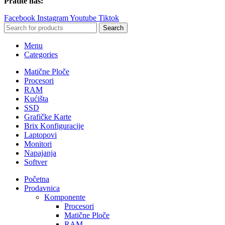
Pratite nas:
Facebook
Instagram
Youtube
Tiktok
Search
Menu
Categories
Matične Ploče
Procesori
RAM
Kućišta
SSD
Grafičke Karte
Brix Konfiguracije
Laptopovi
Monitori
Napajanja
Softver
Početna
Prodavnica
Komponente
Procesori
Matične Ploče
RAM