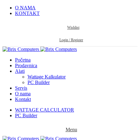
O NAMA
KONTAKT
Wishlist
Login / Register
Početna
Prodavnica
Alati
Wattage Kalkulator
PC Builder
Servis
O nama
Kontakt
WATTAGE CALCULATOR
PC Builder
Menu