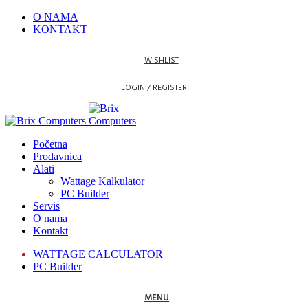
O NAMA
KONTAKT
WISHLIST
LOGIN / REGISTER
Početna
Prodavnica
Alati
Wattage Kalkulator
PC Builder
Servis
O nama
Kontakt
WATTAGE CALCULATOR
PC Builder
MENU