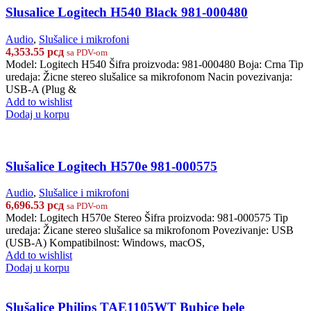
Slusalice Logitech H540 Black 981-000480
Audio
,
Slušalice i mikrofoni
4,353.55
рсд
sa PDV-om
Model: Logitech H540 Šifra proizvoda: 981-000480 Boja: Crna Tip
uredaja: Žicne stereo slušalice sa mikrofonom Nacin povezivanja:
USB-A (Plug &
Add to wishlist
Dodaj u korpu
Slušalice Logitech H570e 981-000575
Audio
,
Slušalice i mikrofoni
6,696.53
рсд
sa PDV-om
Model: Logitech H570e Stereo Šifra proizvoda: 981-000575 Tip
uredaja: Žicane stereo slušalice sa mikrofonom Povezivanje: USB
(USB-A) Kompatibilnost: Windows, macOS,
Add to wishlist
Dodaj u korpu
Slušalice Philips TAE1105WT Bubice bele