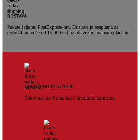
DOSTAVA
Pakete šaljemo PostExpress-om. Dostava je besplatna za
porudžbine veće od 15.000 rsd uz obavezno avansno plaćanje
ODLOŽENO PLAĆANJE
Čekovima do 6 rata, kao i kreditnim karticama