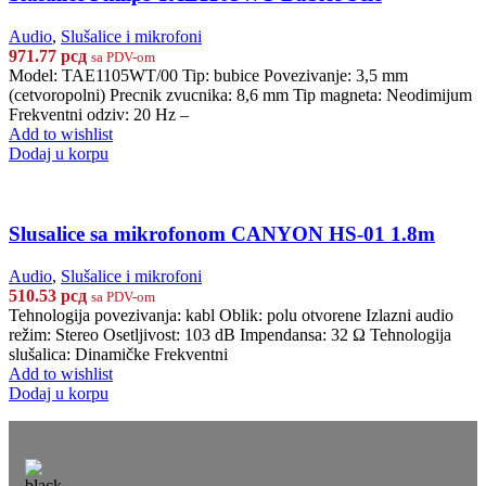
Audio
,
Slušalice i mikrofoni
971.77
рсд
sa PDV-om
Model: TAE1105WT/00 Tip: bubice Povezivanje: 3,5 mm
(cetvoropolni) Precnik zvucnika: 8,6 mm Tip magneta: Neodimijum
Frekventni odziv: 20 Hz –
Add to wishlist
Dodaj u korpu
Slusalice sa mikrofonom CANYON HS-01 1.8m
Audio
,
Slušalice i mikrofoni
510.53
рсд
sa PDV-om
Tehnologija povezivanja: kabl Oblik: polu otvorene Izlazni audio
režim: Stereo Osetljivost: 103 dB Impendansa: 32 Ω Tehnologija
slušalica: Dinamičke Frekventni
Add to wishlist
Dodaj u korpu