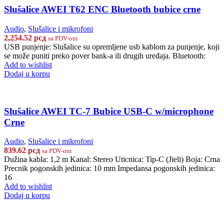
Slušalice AWEI T62 ENC Bluetooth bubice crne
Audio
,
Slušalice i mikrofoni
2,254.52
рсд
sa PDV-om
USB punjenje: Slušalice su opremljene usb kablom za punjenje, koji
se može puniti preko pover bank-a ili drugih uređaja. Bluetooth:
Add to wishlist
Dodaj u korpu
Slušalice AWEI TC-7 Bubice USB-C w/microphone
Crne
Audio
,
Slušalice i mikrofoni
839.62
рсд
sa PDV-om
Dužina kabla: 1,2 m Kanal: Stereo Uticnica: Tip-C (Jieli) Boja: Crna
Precnik pogonskih jedinica: 10 mm Impedansa pogonskih jedinica:
16
Add to wishlist
Dodaj u korpu