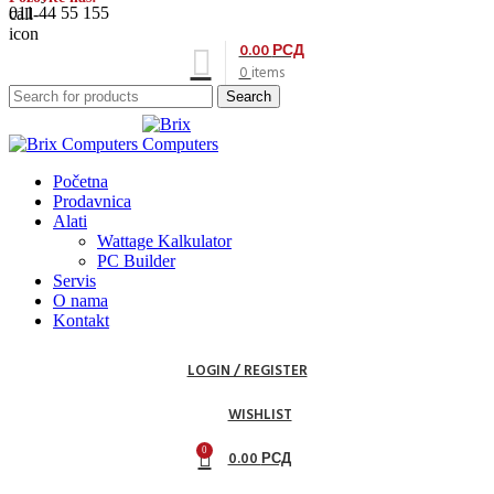
011 44 55 155
0.00
РСД
0
items
Search
Početna
Prodavnica
Alati
Wattage Kalkulator
PC Builder
Servis
O nama
Kontakt
LOGIN / REGISTER
WISHLIST
0
0.00
РСД