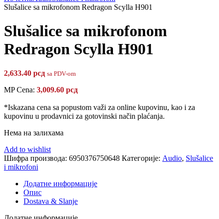
Slušalice sa mikrofonom Redragon Scylla H901
Slušalice sa mikrofonom
Redragon Scylla H901
2,633.40
рсд
sa PDV-om
MP Cena:
3,009.60
рсд
*Iskazana cena sa popustom važi za online kupovinu, kao i za
kupovinu u prodavnici za gotovinski način plaćanja.
Нема на залихама
Add to wishlist
Шифра производа:
6950376750648
Категорије:
Audio
,
Slušalice
i mikrofoni
Додатне информације
Опис
Dostava & Slanje
Додатне информације