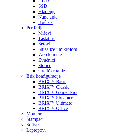
HDD
SSD
Hlađenje
Napajanja
Kućišta
Periferije
Miševi
Tastature
Setovi
Slušalice i mikrofoni
Web kamere
Zvučnici
Stolice
Grafičke table
Brix konfiguracije
BRIX™ Basic
BRIX™ Classic
BRIX™ Gamer Pro
BRIX™ Streamer
BRIX™ Ultimate
BRIX™ Office
Monitori
Štampači
Softver
Laptopovi