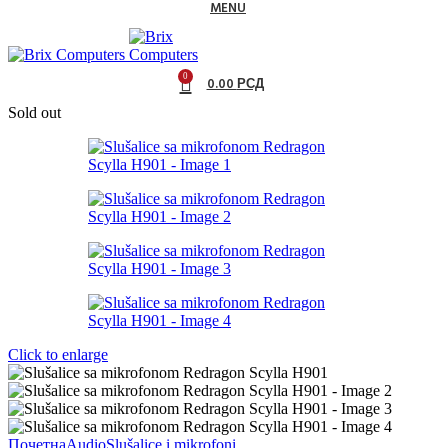
MENU
0
0.00
РСД
Sold out
Click to enlarge
Почетна
Audio
Slušalice i mikrofoni