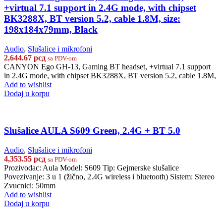
+virtual 7.1 support in 2.4G mode, with chipset
BK3288X, BT version 5.2, cable 1.8M, size:
198x184x79mm, Black
Audio
,
Slušalice i mikrofoni
2,644.67
рсд
sa PDV-om
CANYON Ego GH-13, Gaming BT headset, +virtual 7.1 support
in 2.4G mode, with chipset BK3288X, BT version 5.2, cable 1.8M,
Add to wishlist
Dodaj u korpu
Slušalice AULA S609 Green, 2.4G + BT 5.0
Audio
,
Slušalice i mikrofoni
4,353.55
рсд
sa PDV-om
Prozivodac: Aula Model: S609 Tip: Gejmerske slušalice
Povezivanje: 3 u 1 (žično, 2.4G wireless i bluetooth) Sistem: Stereo
Zvucnici: 50mm
Add to wishlist
Dodaj u korpu