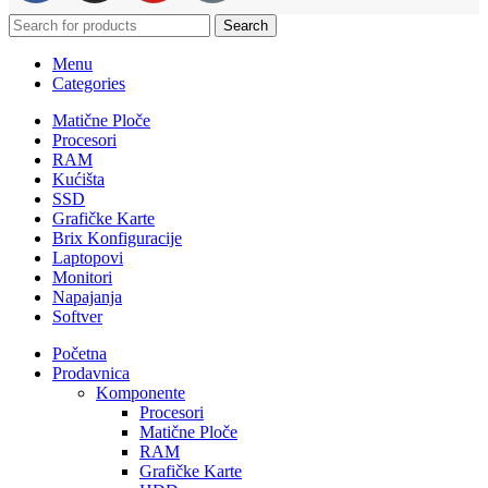
Search
Menu
Categories
Matične Ploče
Procesori
RAM
Kućišta
SSD
Grafičke Karte
Brix Konfiguracije
Laptopovi
Monitori
Napajanja
Softver
Početna
Prodavnica
Komponente
Procesori
Matične Ploče
RAM
Grafičke Karte