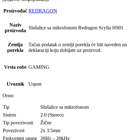
Proizvođač
REDRAGON
Naziv
Slušalice sa mikrofonom Redragon Scylla H901
proizvoda
Zemlja
Tačan podatak o zemlji porekla će biti naveden na
porekla
deklaraciji koju dobijate uz proizvod.
Vrsta robe
GAMING
Uvoznik
Uspon
Опис
Tip
Slušalice sa mikrofonom
Sistem
2.0 (Stereo)
Tip povezivosti
Žične
Povezivost
2x 3.5mm
Frekventni opseg
20Hz – 20kHz