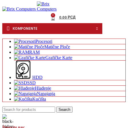
0
0.00
РСД
KOMPONENTE
Procesori
Matične Ploče
RAM
Grafičke Karte
HDD
SSD
Hlađenje
Napajanja
Kućišta
Search
Pozovite nas: