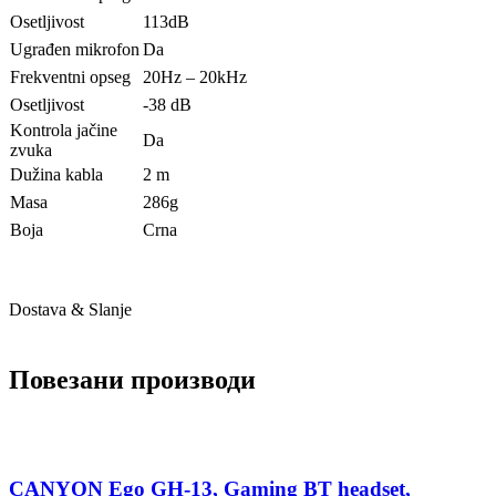
Osetljivost
113dB
Ugrađen mikrofon
Da
Frekventni opseg
20Hz – 20kHz
Osetljivost
-38 dB
Kontrola jačine
Da
zvuka
Dužina kabla
2 m
Masa
286g
Boja
Crna
Dostava & Slanje
Повезани производи
CANYON Ego GH-13, Gaming BT headset,