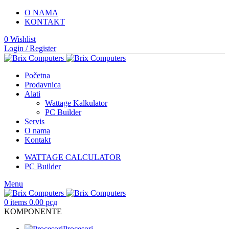
O NAMA
KONTAKT
0
Wishlist
Login / Register
Početna
Prodavnica
Alati
Wattage Kalkulator
PC Builder
Servis
O nama
Kontakt
WATTAGE CALCULATOR
PC Builder
Menu
0
items
0.00
рсд
KOMPONENTE
Procesori