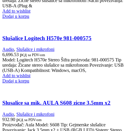
uredaja: Žicne stereo slušalice sa mikrofonom Nacin povezivanja:
USB-A (Plug &
Add to wishlist
Dodaj u korpu
Slušalice Logitech H570e 981-000575
Audio
,
Slušalice i mikrofoni
6,696.53
рсд
sa PDV-om
Model: Logitech H570e Stereo Šifra proizvoda: 981-000575 Tip
uredaja: Žicane stereo slušalice sa mikrofonom Povezivanje: USB
(USB-A) Kompatibilnost: Windows, macOS,
Add to wishlist
Dodaj u korpu
Slusalice sa mik. AULA S608 zicne 3.5mm x2
Audio
,
Slušalice i mikrofoni
932.90
рсд
sa PDV-om
Proizvođač: Aula Model: S608 Tip: Gejmerske slušalice
Povezivanje: Jack 3.5mm x2 + USB (RGB LED) Sistem: Stereo