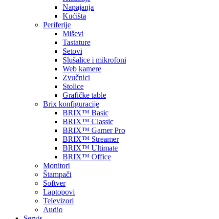
Napajanja
Kućišta
Periferije
Miševi
Tastature
Setovi
Slušalice i mikrofoni
Web kamere
Zvučnici
Stolice
Grafičke table
Brix konfiguracije
BRIX™ Basic
BRIX™ Classic
BRIX™ Gamer Pro
BRIX™ Streamer
BRIX™ Ultimate
BRIX™ Office
Monitori
Štampači
Softver
Laptopovi
Televizori
Audio
Servis