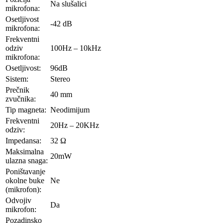
Na slušalici
mikrofona:
Osetljivost
-42 dB
mikrofona:
Frekventni
odziv
100Hz – 10kHz
mikrofona:
Osetljivost:
96dB
Sistem:
Stereo
Prečnik
40 mm
zvučnika:
Tip magneta:
Neodimijum
Frekventni
20Hz – 20KHz
odziv:
Impedansa:
32 Ω
Maksimalna
20mW
ulazna snaga:
Poništavanje
okolne buke
Ne
(mikrofon):
Odvojiv
Da
mikrofon:
Pozadinsko