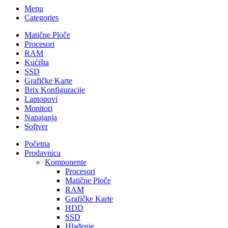
Menu
Categories
Matične Ploče
Procesori
RAM
Kućišta
SSD
Grafičke Karte
Brix Konfiguracije
Laptopovi
Monitori
Napajanja
Softver
Početna
Prodavnica
Komponente
Procesori
Matične Ploče
RAM
Grafičke Karte
HDD
SSD
Hlađenje