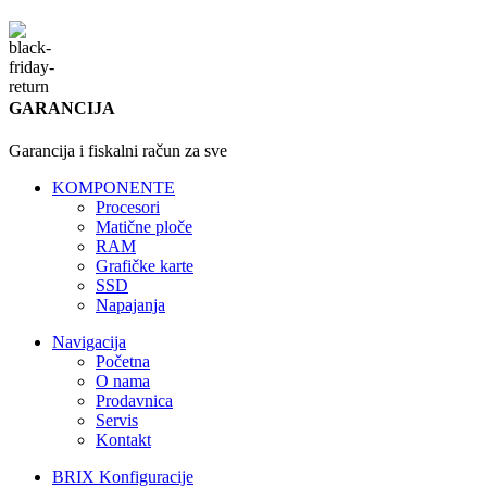
GARANCIJA
Garancija i fiskalni račun za sve
KOMPONENTE
Procesori
Matične ploče
RAM
Grafičke karte
SSD
Napajanja
Navigacija
Početna
O nama
Prodavnica
Servis
Kontakt
BRIX Konfiguracije