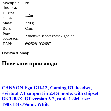
osvetljenje
Ne
slušalica:
Dužina
1.2m
kabla:
Masa:
220 g
Boja:
Crna
Prava
Zakonska saobraznost 2 godine
potrošača:
EAN:
6925281932687
Dostava & Slanje
Повезани производи
CANYON Ego GH-13, Gaming BT headset,
+virtual 7.1 support in 2.4G mode, with chipset
BK3288X, BT version 5.2, cable 1.8M, size:
198x184x79mm, White