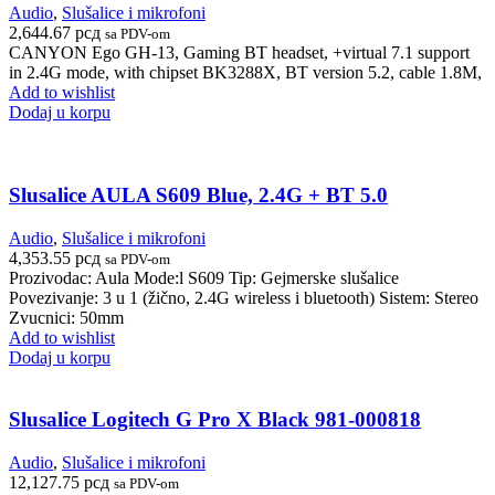
Audio
,
Slušalice i mikrofoni
2,644.67
рсд
sa PDV-om
CANYON Ego GH-13, Gaming BT headset, +virtual 7.1 support
in 2.4G mode, with chipset BK3288X, BT version 5.2, cable 1.8M,
Add to wishlist
Dodaj u korpu
Slusalice AULA S609 Blue, 2.4G + BT 5.0
Audio
,
Slušalice i mikrofoni
4,353.55
рсд
sa PDV-om
Prozivodac: Aula Mode:l S609 Tip: Gejmerske slušalice
Povezivanje: 3 u 1 (žično, 2.4G wireless i bluetooth) Sistem: Stereo
Zvucnici: 50mm
Add to wishlist
Dodaj u korpu
Slusalice Logitech G Pro X Black 981-000818
Audio
,
Slušalice i mikrofoni
12,127.75
рсд
sa PDV-om