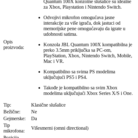
Quantum 100X konzolne slušalice su idealne
za Xbox, Playstation i Nintendo Switch.
Odvojivi mikrofon omogućava jasne
interakcije za više igrača, dok jastuci od
memorijske pene omogućavaju da igrate u
udobnosti satima.
Opis
Konzola JBL Quantum 100X kompatibilna je
proizvoda:
preko 3.5mm priključka sa PC-om,
PlayStation, Xbox, Nintendo Switch, Mobile,
Mac i VR.
Kompatibilno sa svima PS modelima
uključujući PS5 i PS4.
Takođe je kompatibilno sa svim Xbox
modelima uključujući Xbox Series X/S i One.
Tip:
Klasične slušalice
Bežične:
Ne
Gejmerske:
Da
Tip
Višesmerni (omni directional)
mikrofona:
Pozicija