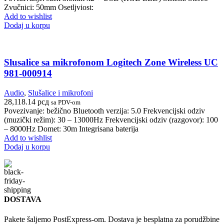
Zvučnici: 50mm Osetljviost:
Add to wishlist
Dodaj u korpu
Slusalice sa mikrofonom Logitech Zone Wireless UC
981-000914
Audio
,
Slušalice i mikrofoni
28,118.14
рсд
sa PDV-om
Povezivanje: bežično Bluetooth verzija: 5.0 Frekvencijski odziv
(muzički režim): 30 – 13000Hz Frekvencijski odziv (razgovor): 100
– 8000Hz Domet: 30m Integrisana baterija
Add to wishlist
Dodaj u korpu
DOSTAVA
Pakete šaljemo PostExpress-om. Dostava je besplatna za porudžbine