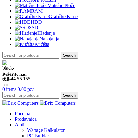
Matične Ploče
RAM
Grafičke Karte
HDD
SSD
Hlađenje
Napajanja
Kućišta
Search
Pozovite nas:
011 44 55 155
0
items
0.00
рсд
Search
Početna
Prodavnica
Alati
Wattage Kalkulator
PC Builder