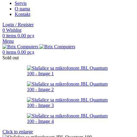
Servis
O nama
Kontakt
Login / Register
0
Wishlist
0
items
0.00
рсд
Menu
0
items
0.00
рсд
Sold out
Click to enlarge