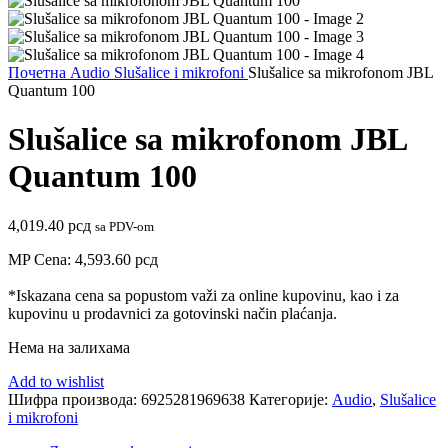
Почетна
Audio
Slušalice i mikrofoni
Slušalice sa mikrofonom JBL
Quantum 100
Slušalice sa mikrofonom JBL
Quantum 100
4,019.40
рсд
sa PDV-om
MP Cena:
4,593.60
рсд
*Iskazana cena sa popustom važi za online kupovinu, kao i za
kupovinu u prodavnici za gotovinski način plaćanja.
Нема на залихама
Add to wishlist
Шифра производа:
6925281969638
Категорије:
Audio
,
Slušalice
i mikrofoni