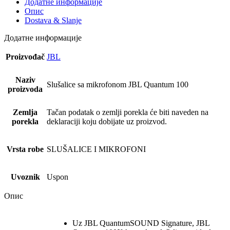
Додатне информације
Опис
Dostava & Slanje
Додатне информације
Proizvođač
JBL
Naziv
Slušalice sa mikrofonom JBL Quantum 100
proizvoda
Zemlja
Tačan podatak o zemlji porekla će biti naveden na
porekla
deklaraciji koju dobijate uz proizvod.
Vrsta robe
SLUŠALICE I MIKROFONI
Uvoznik
Uspon
Опис
Uz JBL QuantumSOUND Signature, JBL