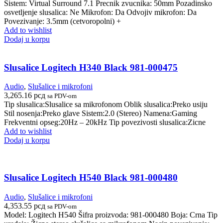
Sistem: Virtual Surround 7.1 Precnik zvucnika: 50mm Pozadinsko
osvetljenje slusalica: Ne Mikrofon: Da Odvojiv mikrofon: Da
Povezivanje: 3.5mm (cetvoropolni) +
Add to wishlist
Dodaj u korpu
Slusalice Logitech H340 Black 981-000475
Audio
,
Slušalice i mikrofoni
3,265.16
рсд
sa PDV-om
Tip slusalica:Slusalice sa mikrofonom Oblik slusalica:Preko usiju
Stil nosenja:Preko glave Sistem:2.0 (Stereo) Namena:Gaming
Frekventni opseg:20Hz – 20kHz Tip povezivosti slusalica:Zicne
Add to wishlist
Dodaj u korpu
Slusalice Logitech H540 Black 981-000480
Audio
,
Slušalice i mikrofoni
4,353.55
рсд
sa PDV-om
Model: Logitech H540 Šifra proizvoda: 981-000480 Boja: Crna Tip